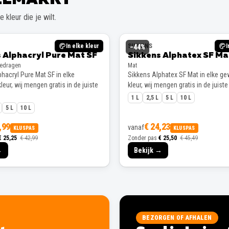
 kleur die je wilt.
In elke kleur
SIKKENS
I
−
44
%
 Alphacryl Pure Mat SF
Sikkens Alphatex SF Ma
gedragen
Mat
hacryl Pure Mat SF in elke
Sikkens Alphatex SF Mat in elke g
eur, wij mengen gratis in de juiste
kleur, wij mengen gratis in de juiste
1 L
2,5 L
5 L
10 L
5 L
10 L
,99
€ 24,23
vanaf
KLUSPAS
KLUSPAS
€ 25,25
€ 42,99
Zonder pas
€ 25,50
€ 45,49
→
Bekijk →
BEZORGEN OF AFHALEN