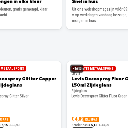
ngen in elke kleur
Snel in huis
leuren, gratis gemengd, klaar
Uit ons webshopmagazijn vóór 09:
wacht.
= op werkdagen vandaag bezorgd,
morgen in huis.
−
63
%
S METAALSPONS
GRATIS METAALSPONS
LEVIS
ecospray Glitter Copper
Levis Decospray Fluor 
ijdeglans
150ml Zijdeglans
Zijdeglans
pray Glitter Silver
Levis Decospray Glitter Fluor Green
€ 4,89
USPAS
KLUSPAS
€ 5,15
€ 13,99
Zonder pas
€ 5,15
€ 13,99