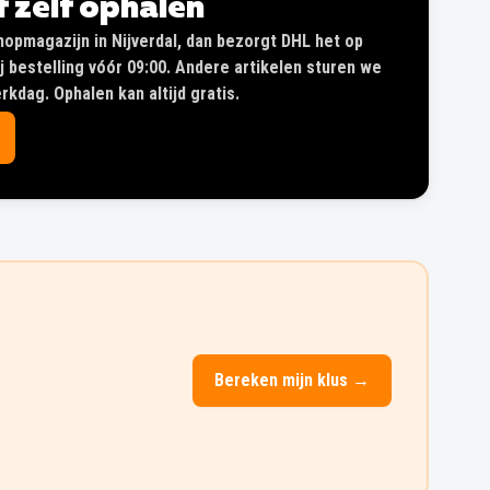
of zelf ophalen
shopmagazijn in Nijverdal, dan bezorgt DHL het op
 bestelling vóór 09:00. Andere artikelen sturen we
kdag. Ophalen kan altijd gratis.
Bereken mijn klus →