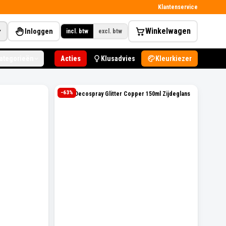
Klantenservice
Winkelwagen
Inloggen
▾
incl. btw
excl. btw
categorieën
Acties
Klusadvies
Kleurkiezer
−
63
%
Levis Decospray Glitter Copper 150ml Zijdeglans