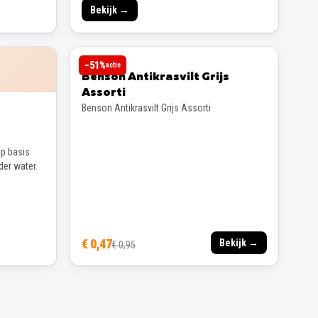
Bekijk →
BENSON
−
51
%
actie
Benson Antikrasvilt Grijs
Assorti
Benson Antikrasvilt Grijs Assorti
p basis
der water.
€ 0,47
Bekijk →
€ 0,95