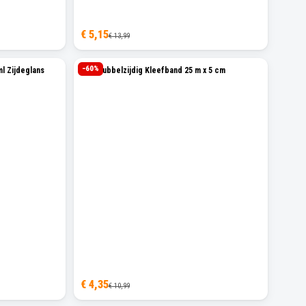
€ 5,15
€ 13,99
−
60
%
l Zijdeglans
Sam Dubbelzijdig Kleefband 25 m x 5 cm
€ 4,35
€ 10,99