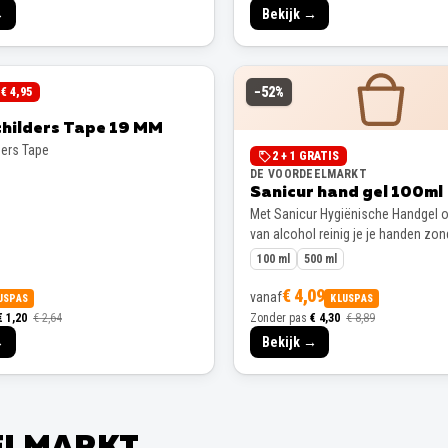
→
Bekijk →
−
52
%
€ 4,95
childers Tape 19 MM
ders Tape
2 + 1 GRATIS
DE VOORDEELMARKT
Sanicur hand gel 100ml
Met Sanicur Hygiënische Handgel o
van alcohol reinig je je handen zon
100 ml
500 ml
€ 4,09
vanaf
USPAS
KLUSPAS
€ 1,20
€ 2,64
Zonder pas
€ 4,30
€ 8,89
→
Bekijk →
EELMARKT