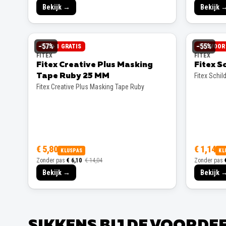
Bekijk →
Bekijk 
−
57
%
−
55
%
3 + 1 GRATIS
3 VOOR 
FITEX
FITEX
Fitex Creative Plus Masking
Fitex S
Fitex Schil
Tape Ruby 25 MM
Fitex Creative Plus Masking Tape Ruby
€ 5,80
€ 1,14
KLUSPAS
KL
Zonder pas
€ 6,10
€ 14,04
Zonder pas
Bekijk →
Bekijk 
SIKKENS BIJ DE VOORD