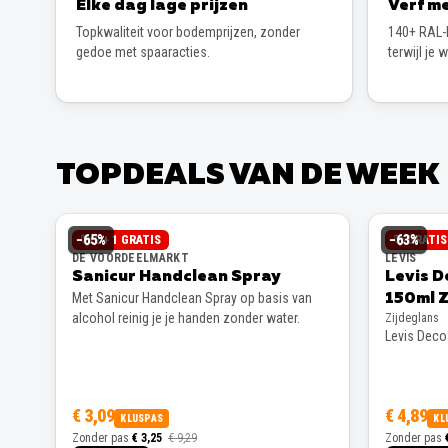
Elke dag lage prijzen
Verf me
Topkwaliteit voor bodemprijzen, zonder
140+ RAL-k
gedoe met spaaracties.
terwijl je 
TOPDEALS VAN DE WEEK
−
65
%
−
63
%
2 + 1 GRATIS
GRATI
DE VOORDEELMARKT
LEVIS
Sanicur Handclean Spray
Levis D
Met Sanicur Handclean Spray op basis van
150ml Z
alcohol reinig je je handen zonder water.
Zijdeglans
Levis Decos
€ 3,09
€ 4,89
KLUSPAS
KL
Zonder pas
€ 3,25
€ 9,29
Zonder pas