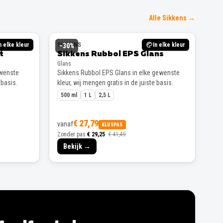
Alle Sikkens →
n elke kleur
SIKKENS
In elke kleur
−
30
%
t
Sikkens Rubbol EPS Glans
Glans
ewenste
Sikkens Rubbol EPS Glans in elke gewenste
 basis.
kleur, wij mengen gratis in de juiste basis.
500 ml
1 L
2,5 L
€ 27,79
vanaf
KLUSPAS
Zonder pas
€ 29,25
€ 41,49
Bekijk →