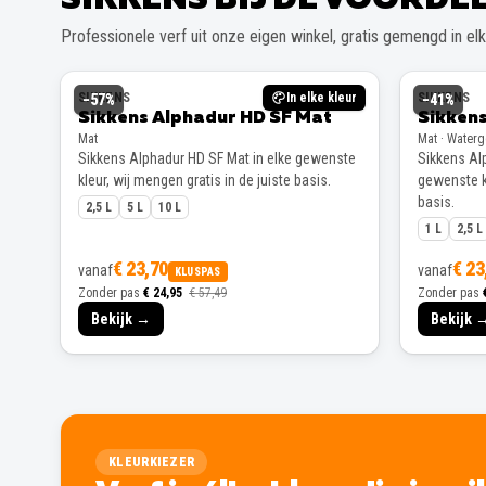
Professionele verf uit onze eigen winkel, gratis gemengd in elke
SIKKENS
In elke kleur
SIKKENS
−
57
%
−
41
%
Sikkens Alphadur HD SF Mat
Sikkens
Mat
Mat · Water
Sikkens Alphadur HD SF Mat in elke gewenste
Sikkens Alp
kleur, wij mengen gratis in de juiste basis.
gewenste kl
basis.
2,5 L
5 L
10 L
1 L
2,5 L
€ 23,70
€ 23
vanaf
vanaf
KLUSPAS
Zonder pas
€ 24,95
€ 57,49
Zonder pas
Bekijk →
Bekijk 
KLEURKIEZER