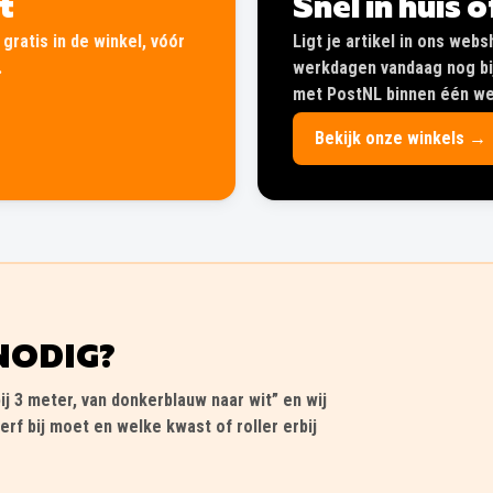
lt
Snel in huis 
gratis in de winkel, vóór
Ligt je artikel in ons web
.
werkdagen vandaag nog bij
met PostNL binnen één wer
Bekijk onze winkels →
NODIG?
ij 3 meter, van donkerblauw naar wit” en wij
erf bij moet en welke kwast of roller erbij