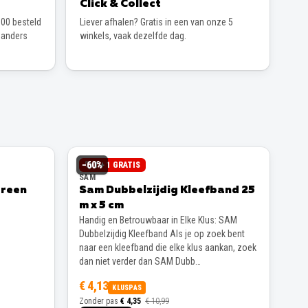
Click & Collect
00 besteld
Liever afhalen? Gratis in een van onze 5
 anders
winkels, vaak dezelfde dag.
−
60
%
1 + 1 GRATIS
SAM
Green
Sam Dubbelzijdig Kleefband 25
m x 5 cm
Handig en Betrouwbaar in Elke Klus: SAM
Dubbelzijdig Kleefband Als je op zoek bent
naar een kleefband die elke klus aankan, zoek
dan niet verder dan SAM Dubb…
€ 4,13
KLUSPAS
Zonder pas
€ 4,35
€ 10,99