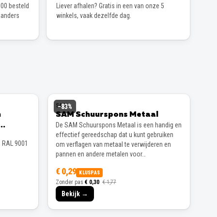
00 besteld
Liever afhalen? Gratis in een van onze 5
 anders
winkels, vaak dezelfde dag.
SAM
−
83
%
n
SAM Schuurspons Metaal
De SAM Schuurspons Metaal is een handig en
effectief gereedschap dat u kunt gebruiken
s RAL 9001
om verflagen van metaal te verwijderen en
pannen en andere metalen voor…
€ 0,29
KLUSPAS
Zonder pas
€ 0,30
€ 1,77
Bekijk →