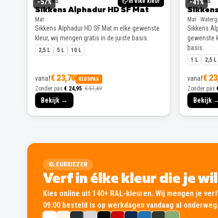
SIKKENS
In elke kleur
SIKKENS
−
57
%
−
41
%
Sikkens Alphadur HD SF Mat
Sikkens
Mat
Mat · Water
Sikkens Alphadur HD SF Mat in elke gewenste
Sikkens Alp
kleur, wij mengen gratis in de juiste basis.
gewenste kl
basis.
2,5 L
5 L
10 L
1 L
2,5 L
€ 23,70
€ 23
vanaf
vanaf
KLUSPAS
Zonder pas
€ 24,95
€ 57,49
Zonder pas
Bekijk →
Bekijk 
KLEURKIEZER
Verf in élke kleur die je wi
Kies online uit 140+ RAL-kleuren. Wij mengen je verf 
09:00 besteld is op werkdagen vandaag al onderweg