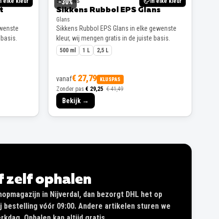
n elke kleur
SIKKENS
In elke kleur
−
30
%
t
Sikkens Rubbol EPS Glans
Glans
ewenste
Sikkens Rubbol EPS Glans in elke gewenste
 basis.
kleur, wij mengen gratis in de juiste basis.
500 ml
1 L
2,5 L
€ 27,79
vanaf
KLUSPAS
Zonder pas
€ 29,25
€ 41,49
Bekijk →
of zelf ophalen
shopmagazijn in Nijverdal, dan bezorgt DHL het op
 bestelling vóór 09:00. Andere artikelen sturen we
kdag. Ophalen kan altijd gratis.