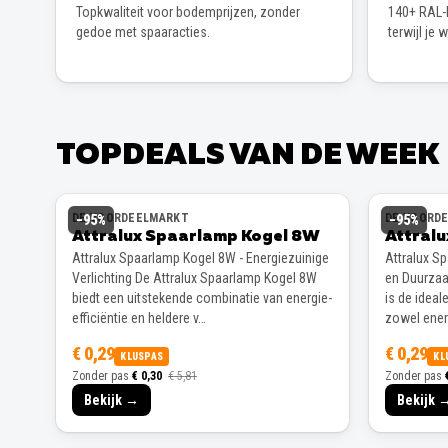
Topkwaliteit voor bodemprijzen, zonder
140+ RAL-k
gedoe met spaaracties.
terwijl je 
TOPDEALS VAN DE WEEK
DE VOORDEELMARKT
DE VOORD
−
95
%
−
95
%
Attralux Spaarlamp Kogel 8W
Attral
Attralux Spaarlamp Kogel 8W - Energiezuinige
Attralux S
Verlichting De Attralux Spaarlamp Kogel 8W
en Duurzaa
biedt een uitstekende combinatie van energie-
is de ideal
efficiëntie en heldere v…
zowel energ
€ 0,29
€ 0,29
KLUSPAS
KL
Zonder pas
€ 0,30
€ 5,81
Zonder pas
Bekijk →
Bekijk 