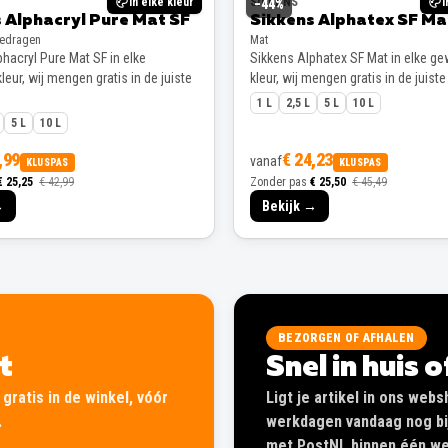
In elke kleur
SIKKENS
I
−
44
%
 Alphacryl Pure Mat SF
Sikkens Alphatex SF Ma
gedragen
Mat
hacryl Pure Mat SF in elke
Sikkens Alphatex SF Mat in elke g
eur, wij mengen gratis in de juiste
kleur, wij mengen gratis in de juiste
1 L
2,5 L
5 L
10 L
5 L
10 L
,99
€ 24,23
vanaf
KLUSPAS
KLUSPAS
€ 25,25
€ 42,99
Zonder pas
€ 25,50
€ 45,49
→
Bekijk →
BEZORGEN OF AFHALEN
lt
Snel in huis 
gratis in de winkel, vóór
Ligt je artikel in ons web
.
werkdagen vandaag nog bij
met PostNL binnen één wer