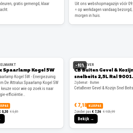
leuren, gratis gemengd, klaar
Uit ons webshopmagazijn vóór 09:
wacht.
= op werkdagen vandaag bezorgd,
morgen in huis.
EELMARKT
CETABEVER
−
93
%
ux Spaarlamp Kogel 5W
CB Buiten Gevel & Kozij
paarlamp Kogel 5W - Energiezuinig
snelbeits 2,5L Ral 9001
m De Attralux Spaarlamp Kogel 5W
Zijdemat · Buiten
Zijdemat
CetaBever Gevel & Kozijn Snel Beit
e keuze voor wie op zoek is naar
ie-efficiëntie…
€ 7,18
USPAS
KLUSPAS
€ 0,30
€ 5,81
Zonder pas
€ 7,56
€ 105,99
→
Bekijk →