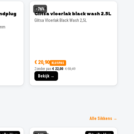
GLITSA
−
76
%
andplug
Glitsa vloerlak black wash 2.5L
Glitsa Vloerlak Black Wash 2,5L
 mm
€ 20,90
KLUSPAS
Zonder pas
€ 22,00
€ 93,49
Bekijk →
Alle Sikkens →