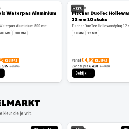
S
FISCHER
−
78
%
ols Waterpas Aluminium
Fischer DuoTec Hollew
12 mm 10 stuks
 Waterpas Aluminium 800 mm
Fischer DuoTec Hollewandplug 12
600 MM
800 MM
10 MM
12 MM
56
€ 4,09
vanaf
KLUSPAS
KLUSPAS
€ 5,85
€ 29,95
Zonder pas
€ 4,30
€ 19,20
→
Bekijk →
EELMARKT
 kleur die je wilt.