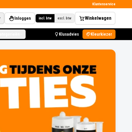
Klantenservice
Winkelwagen
Inloggen
▾
incl. btw
excl. btw
categorieën
Klusadvies
Kleurkiezer