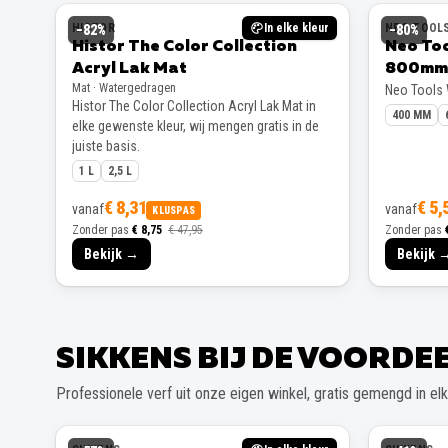
HISTOR
In elke kleur
NEO TOOL
−
82
%
−
80
%
Histor The Color Collection
Neo To
Acryl Lak Mat
800mm
Mat · Watergedragen
Neo Tools
Histor The Color Collection Acryl Lak Mat in
400 MM
elke gewenste kleur, wij mengen gratis in de
juiste basis.
1 L
2,5 L
€ 8,31
€ 5,
vanaf
vanaf
KLUSPAS
Zonder pas
€ 8,75
€ 47,95
Zonder pas
Bekijk →
Bekijk 
SIKKENS BIJ DE VOORD
Professionele verf uit onze eigen winkel, gratis gemengd in elke