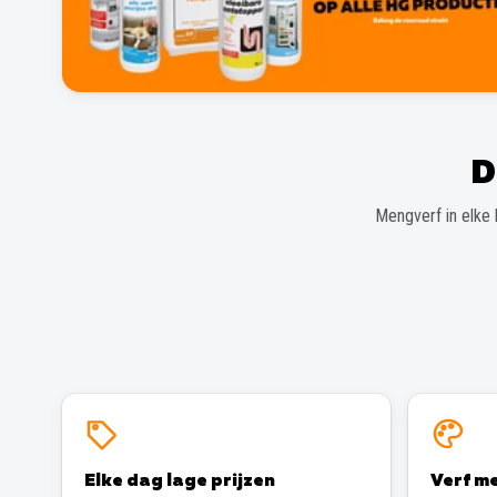
D
Mengverf in elke 
Elke dag lage prijzen
Verf me