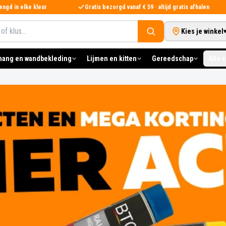
ngd in elke kleur
Gratis bezorgd vanaf € 59 · altijd gratis afhalen
Kies je winkel
hang en wandbekleding
Lijmen en kitten
Gereedschap
Alle 