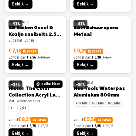
Bekijk →
Bekijk →
CETABEVER
SAM
−
93
%
−
83
%
CB Buiten Gevel &
SAM Schuurspons
Kozijn snelbeits 2,5L
Metaal
Zijdemat · Buiten
Ral 9001 Zijdemat
€ 7,18
€ 0,29
KLUSPAS
KLUSPAS
Zonder pas
€ 7,56
€ 105,99
Zonder pas
€ 0,30
€ 1,77
Bekijk →
Bekijk →
HISTOR
NEO TOOLS
In elke kleur
−
82
%
−
80
%
Histor The Color
Neo Tools Waterpas
Collection Acryl Lak
Aluminium 800mm
Mat · Watergedragen
Mat
400 MM
600 MM
800 MM
1 L
2,5 L
€ 8,31
€ 5,56
vanaf
vanaf
KLUSPAS
KLUSPAS
Zonder pas
€ 8,75
€ 47,95
Zonder pas
€ 5,85
€ 29,95
Bekijk →
Bekijk →