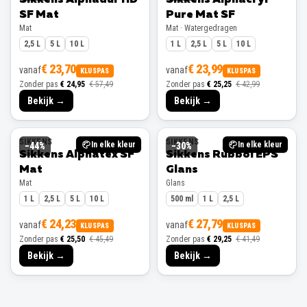
SF Mat
Pure Mat SF
Mat
Mat · Watergedragen
2,5 L
5 L
10 L
1 L
2,5 L
5 L
10 L
€ 23,70
€ 23,99
vanaf
vanaf
KLUSPAS
KLUSPAS
Zonder pas
€ 24,95
€ 57,49
Zonder pas
€ 25,25
€ 42,99
Bekijk →
Bekijk →
SIKKENS
SIKKENS
In elke kleur
In elke kleur
−
44
%
−
30
%
Sikkens Alphatex SF
Sikkens Rubbol EPS
Mat
Glans
Mat
Glans
1 L
2,5 L
5 L
10 L
500 ml
1 L
2,5 L
€ 24,23
€ 27,79
vanaf
vanaf
KLUSPAS
KLUSPAS
Zonder pas
€ 25,50
€ 45,49
Zonder pas
€ 29,25
€ 41,49
Bekijk →
Bekijk →