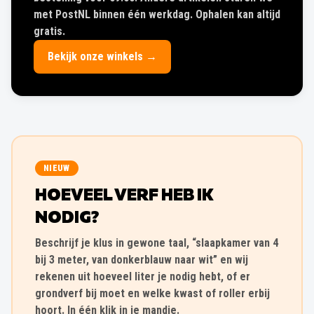
met PostNL binnen één werkdag. Ophalen kan altijd
gratis.
Bekijk onze winkels →
NIEUW
HOEVEEL VERF HEB IK
NODIG?
Beschrijf je klus in gewone taal, “slaapkamer van 4
bij 3 meter, van donkerblauw naar wit” en wij
rekenen uit hoeveel liter je nodig hebt, of er
grondverf bij moet en welke kwast of roller erbij
hoort. In één klik in je mandje.