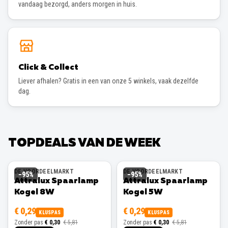
vandaag bezorgd, anders morgen in huis.
Click & Collect
Liever afhalen? Gratis in een van onze 5 winkels, vaak dezelfde
dag.
TOPDEALS VAN DE WEEK
DE VOORDEELMARKT
DE VOORDEELMARKT
−
95
%
−
95
%
Attralux Spaarlamp
Attralux Spaarlamp
Kogel 8W
Kogel 5W
€ 0,29
€ 0,29
KLUSPAS
KLUSPAS
Zonder pas
€ 0,30
€ 5,81
Zonder pas
€ 0,30
€ 5,81