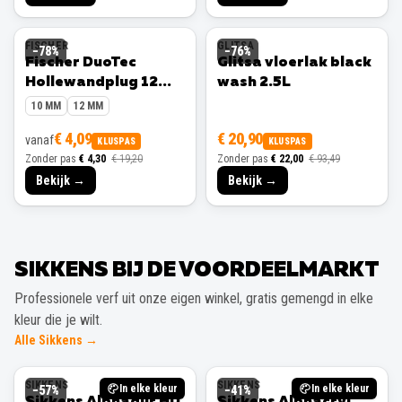
FISCHER
GLITSA
−
78
%
−
76
%
Fischer DuoTec
Glitsa vloerlak black
Hollewandplug 12
wash 2.5L
mm 10 stuks
10 MM
12 MM
€ 4,09
€ 20,90
vanaf
KLUSPAS
KLUSPAS
Zonder pas
€ 4,30
€ 19,20
Zonder pas
€ 22,00
€ 93,49
Bekijk →
Bekijk →
SIKKENS BIJ DE VOORDEELMARKT
Professionele verf uit onze eigen winkel, gratis gemengd in elke
kleur die je wilt.
Alle Sikkens →
SIKKENS
SIKKENS
In elke kleur
In elke kleur
−
57
%
−
41
%
Sikkens Alphadur HD
Sikkens Alphacryl