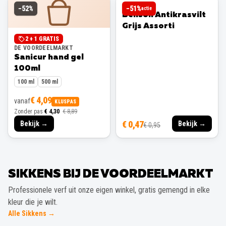
BENSON
−
52
%
−
51
%
actie
Benson Antikrasvilt
Grijs Assorti
2 + 1 GRATIS
DE VOORDEELMARKT
Sanicur hand gel
100ml
100 ml
500 ml
€ 4,09
vanaf
KLUSPAS
Zonder pas
€ 4,30
€ 8,89
€ 0,47
Bekijk →
Bekijk →
€ 0,95
SIKKENS BIJ DE VOORDEELMARKT
Professionele verf uit onze eigen winkel, gratis gemengd in elke
kleur die je wilt.
Alle Sikkens →