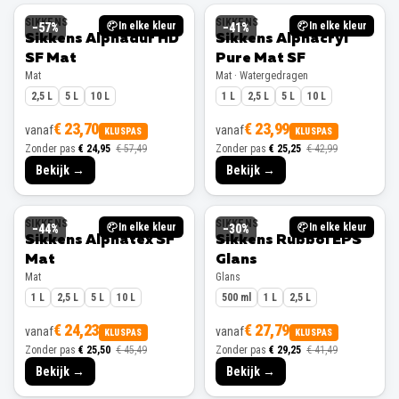
SIKKENS
SIKKENS
In elke kleur
In elke kleur
−
57
%
−
41
%
Sikkens Alphadur HD
Sikkens Alphacryl
SF Mat
Pure Mat SF
Mat
Mat · Watergedragen
2,5 L
5 L
10 L
1 L
2,5 L
5 L
10 L
€ 23,70
€ 23,99
vanaf
vanaf
KLUSPAS
KLUSPAS
Zonder pas
€ 24,95
€ 57,49
Zonder pas
€ 25,25
€ 42,99
Bekijk →
Bekijk →
SIKKENS
SIKKENS
In elke kleur
In elke kleur
−
44
%
−
30
%
Sikkens Alphatex SF
Sikkens Rubbol EPS
Mat
Glans
Mat
Glans
1 L
2,5 L
5 L
10 L
500 ml
1 L
2,5 L
€ 24,23
€ 27,79
vanaf
vanaf
KLUSPAS
KLUSPAS
Zonder pas
€ 25,50
€ 45,49
Zonder pas
€ 29,25
€ 41,49
Bekijk →
Bekijk →