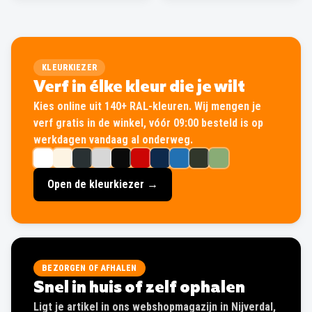
KLEURKIEZER
Verf in élke kleur die je wilt
Kies online uit 140+ RAL-kleuren. Wij mengen je
verf gratis in de winkel, vóór 09:00 besteld is op
werkdagen vandaag al onderweg.
Open de kleurkiezer →
BEZORGEN OF AFHALEN
Snel in huis of zelf ophalen
Ligt je artikel in ons webshopmagazijn in Nijverdal,