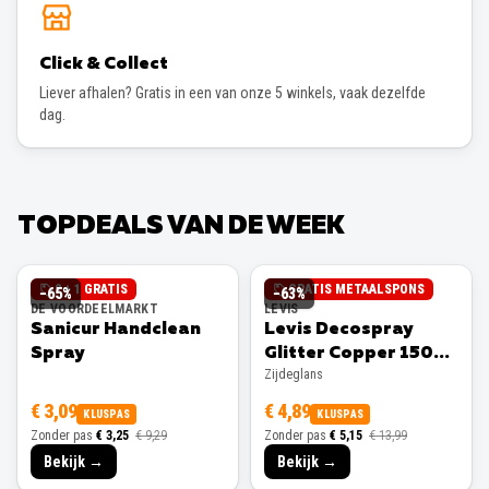
Click & Collect
Liever afhalen? Gratis in een van onze 5 winkels, vaak dezelfde
dag.
TOPDEALS VAN DE WEEK
2 + 1 GRATIS
GRATIS METAALSPONS
−
65
%
−
63
%
DE VOORDEELMARKT
LEVIS
Sanicur Handclean
Levis Decospray
Spray
Glitter Copper 150ml
Zijdeglans
Zijdeglans
€ 3,09
€ 4,89
KLUSPAS
KLUSPAS
Zonder pas
€ 3,25
€ 9,29
Zonder pas
€ 5,15
€ 13,99
Bekijk →
Bekijk →