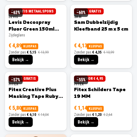
GRATIS METAALSPONS
1 + 1 GRATIS
−
63
%
−
60
%
LEVIS
SAM
Levis Decospray
Sam Dubbelzijdig
Fluor Green 150ml
Kleefband 25 m x 5 cm
Zijdeglans
Zijdeglans
€ 4,89
€ 4,13
KLUSPAS
KLUSPAS
Zonder pas
€ 5,15
€ 13,99
Zonder pas
€ 4,35
€ 10,99
Bekijk →
Bekijk →
3 + 1 GRATIS
3 VOOR € 4,95
−
57
%
−
55
%
FITEX
FITEX
Fitex Creative Plus
Fitex Schilders Tape
Masking Tape Ruby
19 MM
25 MM
€ 5,80
€ 1,14
KLUSPAS
KLUSPAS
Zonder pas
€ 6,10
€ 14,04
Zonder pas
€ 1,20
€ 2,64
Bekijk →
Bekijk →