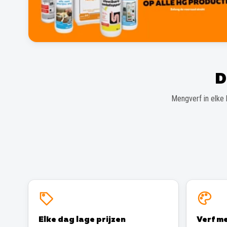
D
Mengverf in elke 
Elke dag lage prijzen
Verf me