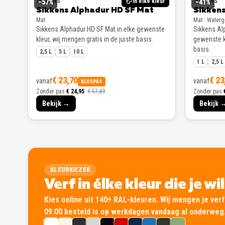
SIKKENS
In elke kleur
SIKKENS
−
57
%
−
41
%
Sikkens Alphadur HD SF Mat
Sikkens
Mat
Mat · Water
Sikkens Alphadur HD SF Mat in elke gewenste
Sikkens Alp
kleur, wij mengen gratis in de juiste basis.
gewenste kl
basis.
2,5 L
5 L
10 L
1 L
2,5 L
€ 23,70
€ 23
vanaf
vanaf
KLUSPAS
Zonder pas
€ 24,95
€ 57,49
Zonder pas
Bekijk →
Bekijk 
KLEURKIEZER
Verf in élke kleur die je wi
Kies online uit 140+ RAL-kleuren. Wij mengen je verf 
09:00 besteld is op werkdagen vandaag al onderweg