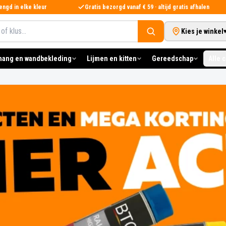
ngd in elke kleur
Gratis bezorgd vanaf € 59 · altijd gratis afhalen
Kies je winkel
hang en wandbekleding
Lijmen en kitten
Gereedschap
Alle 