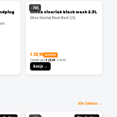
GLITSA
−
76
%
andplug
Glitsa vloerlak black wash 2.5L
Glitsa Vloerlak Black Wash 2,5L
 mm
€ 20,90
KLUSPAS
Zonder pas
€ 22,00
€ 93,49
Bekijk →
Alle Sikkens →