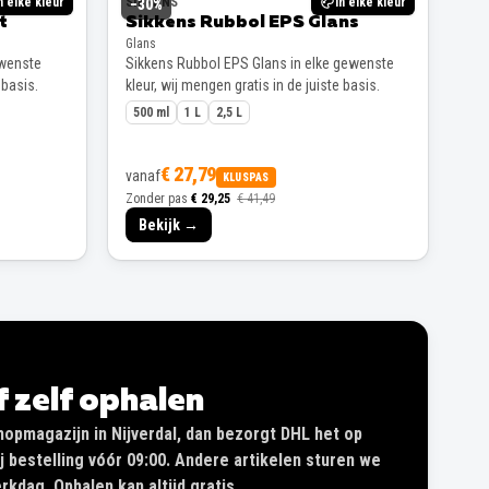
n elke kleur
SIKKENS
In elke kleur
−
30
%
t
Sikkens Rubbol EPS Glans
Glans
ewenste
Sikkens Rubbol EPS Glans in elke gewenste
 basis.
kleur, wij mengen gratis in de juiste basis.
500 ml
1 L
2,5 L
€ 27,79
vanaf
KLUSPAS
Zonder pas
€ 29,25
€ 41,49
Bekijk →
of zelf ophalen
shopmagazijn in Nijverdal, dan bezorgt DHL het op
 bestelling vóór 09:00. Andere artikelen sturen we
kdag. Ophalen kan altijd gratis.