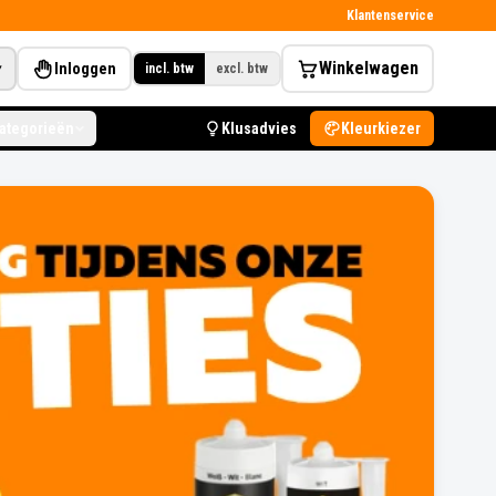
Klantenservice
Winkelwagen
Inloggen
▾
incl. btw
excl. btw
categorieën
Klusadvies
Kleurkiezer