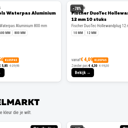
S
FISCHER
−
78
%
ols Waterpas Aluminium
Fischer DuoTec Hollew
12 mm 10 stuks
 Waterpas Aluminium 800 mm
Fischer DuoTec Hollewandplug 12
600 MM
800 MM
10 MM
12 MM
56
€ 4,09
vanaf
KLUSPAS
KLUSPAS
€ 5,85
€ 29,95
Zonder pas
€ 4,30
€ 19,20
→
Bekijk →
EELMARKT
 kleur die je wilt.