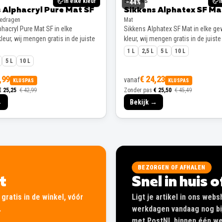
In elke kleur
SIKKENS
I
−
44
%
 Alphacryl Pure Mat SF
Sikkens Alphatex SF Ma
gedragen
Mat
hacryl Pure Mat SF in elke
Sikkens Alphatex SF Mat in elke g
eur, wij mengen gratis in de juiste
kleur, wij mengen gratis in de juiste
1 L
2,5 L
5 L
10 L
5 L
10 L
,99
€ 24,23
vanaf
KLUSPAS
KLUSPAS
€ 25,25
€ 42,99
Zonder pas
€ 25,50
€ 45,49
→
Bekijk →
BEZORGEN OF AFHALEN
lt
Snel in huis 
gratis in de winkel, vóór
Ligt je artikel in ons web
.
werkdagen vandaag nog bij
met PostNL binnen één wer