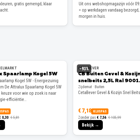
leuren, gratis gemengd, klaar
Uit ons webshopmagazijn vóór 09:
wacht.
= op werkdagen vandaag bezorgd,
morgen in huis.
EELMARKT
CETABEVER
−
93
%
ux Spaarlamp Kogel 5W
CB Buiten Gevel & Kozij
paarlamp Kogel 5W - Energiezuinig
snelbeits 2,5L Ral 9001
m De Attralux Spaarlamp Kogel 5W
Zijdemat · Buiten
Zijdemat
CetaBever Gevel & Kozijn Snel Beit
e keuze voor wie op zoek is naar
ie-efficiëntie…
€ 7,18
USPAS
KLUSPAS
€ 0,30
€ 5,81
Zonder pas
€ 7,56
€ 105,99
→
Bekijk →