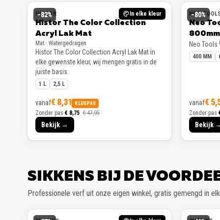
HISTOR
In elke kleur
NEO TOOL
−
82
%
−
80
%
Histor The Color Collection
Neo To
Acryl Lak Mat
800mm
Mat · Watergedragen
Neo Tools
Histor The Color Collection Acryl Lak Mat in
400 MM
elke gewenste kleur, wij mengen gratis in de
juiste basis.
1 L
2,5 L
€ 8,31
€ 5,
vanaf
vanaf
KLUSPAS
Zonder pas
€ 8,75
€ 47,95
Zonder pas
Bekijk →
Bekijk 
SIKKENS BIJ DE VOORD
Professionele verf uit onze eigen winkel, gratis gemengd in elke