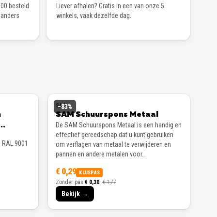
00 besteld
Liever afhalen? Gratis in een van onze 5
 anders
winkels, vaak dezelfde dag.
SAM
−
83
%
n
SAM Schuurspons Metaal
De SAM Schuurspons Metaal is een handig en
effectief gereedschap dat u kunt gebruiken
s RAL 9001
om verflagen van metaal te verwijderen en
pannen en andere metalen voor…
€ 0,29
KLUSPAS
Zonder pas
€ 0,30
€ 1,77
Bekijk →