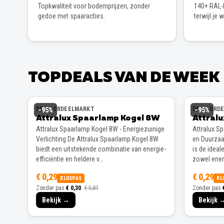
Topkwaliteit voor bodemprijzen, zonder
140+ RAL-k
gedoe met spaaracties.
terwijl je 
TOPDEALS VAN DE WEEK
DE VOORDEELMARKT
DE VOORD
−
95
%
−
95
%
Attralux Spaarlamp Kogel 8W
Attral
Attralux Spaarlamp Kogel 8W - Energiezuinige
Attralux S
Verlichting De Attralux Spaarlamp Kogel 8W
en Duurzaa
biedt een uitstekende combinatie van energie-
is de ideal
efficiëntie en heldere v…
zowel energ
€ 0,29
€ 0,29
KLUSPAS
KL
Zonder pas
€ 0,30
€ 5,81
Zonder pas
Bekijk →
Bekijk 