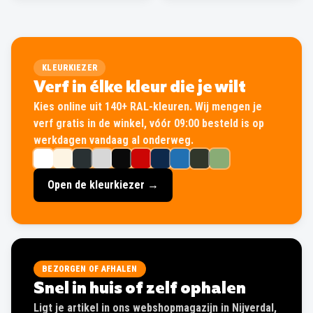
KLEURKIEZER
Verf in élke kleur die je wilt
Kies online uit 140+ RAL-kleuren. Wij mengen je
verf gratis in de winkel, vóór 09:00 besteld is op
werkdagen vandaag al onderweg.
Open de kleurkiezer →
BEZORGEN OF AFHALEN
Snel in huis of zelf ophalen
Ligt je artikel in ons webshopmagazijn in Nijverdal,