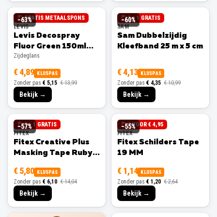
GRATIS METAALSPONS
1 + 1 GRATIS
−
63
%
−
60
%
LEVIS
SAM
Levis Decospray
Sam Dubbelzijdig
Fluor Green 150ml
Kleefband 25 m x 5 cm
Zijdeglans
Zijdeglans
€ 4,89
€ 4,13
KLUSPAS
KLUSPAS
Zonder pas
€ 5,15
€ 13,99
Zonder pas
€ 4,35
€ 10,99
Bekijk →
Bekijk →
3 + 1 GRATIS
3 VOOR € 4,95
−
57
%
−
55
%
FITEX
FITEX
Fitex Creative Plus
Fitex Schilders Tape
Masking Tape Ruby
19 MM
25 MM
€ 5,80
€ 1,14
KLUSPAS
KLUSPAS
Zonder pas
€ 6,10
€ 14,04
Zonder pas
€ 1,20
€ 2,64
Bekijk →
Bekijk →