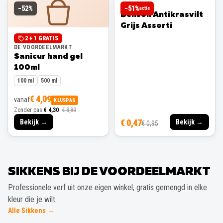
BENSON
−
52
%
−
51
%
actie
Benson Antikrasvilt
Grijs Assorti
2 + 1 GRATIS
DE VOORDEELMARKT
Sanicur hand gel
100ml
100 ml
500 ml
€ 4,09
vanaf
KLUSPAS
Zonder pas
€ 4,30
€ 8,89
€ 0,47
Bekijk →
Bekijk →
€ 0,95
SIKKENS BIJ DE VOORDEELMARKT
Professionele verf uit onze eigen winkel, gratis gemengd in elke
kleur die je wilt.
Alle Sikkens →