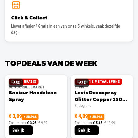
Click & Collect
Liever afhalen? Gratis in een van onze 5 winkels, vaak dezelfde
dag.
TOPDEALS VAN DE WEEK
2 + 1 GRATIS
GRATIS METAALSPONS
−
65
%
−
63
%
DE VOORDEELMARKT
LEVIS
Sanicur Handclean
Levis Decospray
Spray
Glitter Copper 150ml
Zijdeglans
Zijdeglans
€ 3,09
€ 4,89
KLUSPAS
KLUSPAS
Zonder pas
€ 3,25
€ 9,29
Zonder pas
€ 5,15
€ 13,99
Bekijk →
Bekijk →