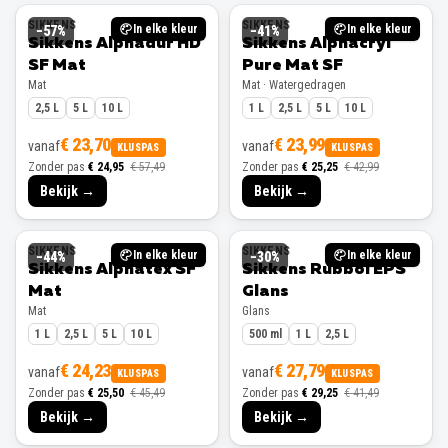
SIKKENS
SIKKENS
In elke kleur
In elke kleur
−
57
%
−
41
%
Sikkens Alphadur HD
Sikkens Alphacryl
SF Mat
Pure Mat SF
Mat
Mat · Watergedragen
2,5 L
5 L
10 L
1 L
2,5 L
5 L
10 L
€ 23,70
€ 23,99
vanaf
vanaf
KLUSPAS
KLUSPAS
Zonder pas
€ 24,95
€ 57,49
Zonder pas
€ 25,25
€ 42,99
Bekijk →
Bekijk →
SIKKENS
SIKKENS
In elke kleur
In elke kleur
−
44
%
−
30
%
Sikkens Alphatex SF
Sikkens Rubbol EPS
Mat
Glans
Mat
Glans
1 L
2,5 L
5 L
10 L
500 ml
1 L
2,5 L
€ 24,23
€ 27,79
vanaf
vanaf
KLUSPAS
KLUSPAS
Zonder pas
€ 25,50
€ 45,49
Zonder pas
€ 29,25
€ 41,49
Bekijk →
Bekijk →