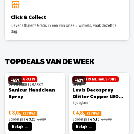
Click & Collect
Liever afhalen? Gratis in een van onze 5 winkels, vaak dezelfde
dag.
TOPDEALS VAN DE WEEK
2 + 1 GRATIS
GRATIS METAALSPONS
−
65
%
−
63
%
DE VOORDEELMARKT
LEVIS
Sanicur Handclean
Levis Decospray
Spray
Glitter Copper 150ml
Zijdeglans
Zijdeglans
€ 3,09
€ 4,89
KLUSPAS
KLUSPAS
Zonder pas
€ 3,25
€ 9,29
Zonder pas
€ 5,15
€ 13,99
Bekijk →
Bekijk →