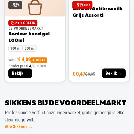
BENSON
−
52
%
−
51
%
actie
Benson Antikrasvilt
Grijs Assorti
2 + 1 GRATIS
DE VOORDEELMARKT
Sanicur hand gel
100ml
100 ml
500 ml
€ 4,09
vanaf
KLUSPAS
Zonder pas
€ 4,30
€ 8,89
€ 0,47
Bekijk →
Bekijk →
€ 0,95
SIKKENS BIJ DE VOORDEELMARKT
Professionele verf uit onze eigen winkel, gratis gemengd in elke
kleur die je wilt.
Alle Sikkens →