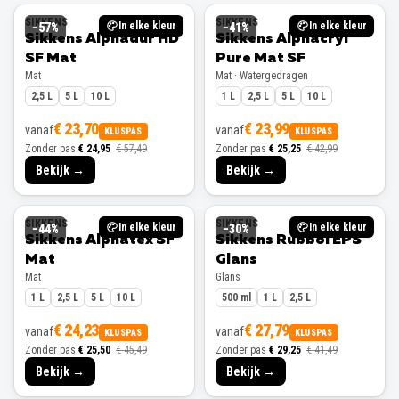
SIKKENS
SIKKENS
In elke kleur
In elke kleur
−
57
%
−
41
%
Sikkens Alphadur HD
Sikkens Alphacryl
SF Mat
Pure Mat SF
Mat
Mat · Watergedragen
2,5 L
5 L
10 L
1 L
2,5 L
5 L
10 L
€ 23,70
€ 23,99
vanaf
vanaf
KLUSPAS
KLUSPAS
Zonder pas
€ 24,95
€ 57,49
Zonder pas
€ 25,25
€ 42,99
Bekijk →
Bekijk →
SIKKENS
SIKKENS
In elke kleur
In elke kleur
−
44
%
−
30
%
Sikkens Alphatex SF
Sikkens Rubbol EPS
Mat
Glans
Mat
Glans
1 L
2,5 L
5 L
10 L
500 ml
1 L
2,5 L
€ 24,23
€ 27,79
vanaf
vanaf
KLUSPAS
KLUSPAS
Zonder pas
€ 25,50
€ 45,49
Zonder pas
€ 29,25
€ 41,49
Bekijk →
Bekijk →