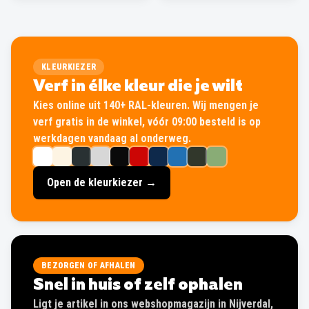
KLEURKIEZER
Verf in élke kleur die je wilt
Kies online uit 140+ RAL-kleuren. Wij mengen je
verf gratis in de winkel, vóór 09:00 besteld is op
werkdagen vandaag al onderweg.
Open de kleurkiezer →
BEZORGEN OF AFHALEN
Snel in huis of zelf ophalen
Ligt je artikel in ons webshopmagazijn in Nijverdal,