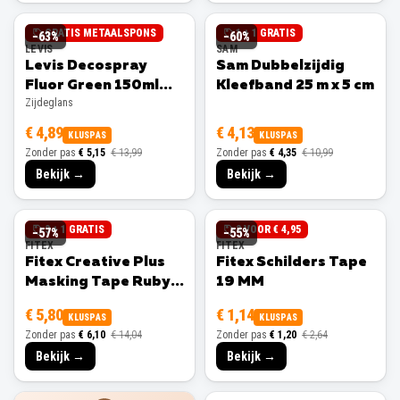
GRATIS METAALSPONS
1 + 1 GRATIS
−
63
%
−
60
%
LEVIS
SAM
Levis Decospray
Sam Dubbelzijdig
Fluor Green 150ml
Kleefband 25 m x 5 cm
Zijdeglans
Zijdeglans
€ 4,89
€ 4,13
KLUSPAS
KLUSPAS
Zonder pas
€ 5,15
€ 13,99
Zonder pas
€ 4,35
€ 10,99
Bekijk →
Bekijk →
3 + 1 GRATIS
3 VOOR € 4,95
−
57
%
−
55
%
FITEX
FITEX
Fitex Creative Plus
Fitex Schilders Tape
Masking Tape Ruby
19 MM
25 MM
€ 5,80
€ 1,14
KLUSPAS
KLUSPAS
Zonder pas
€ 6,10
€ 14,04
Zonder pas
€ 1,20
€ 2,64
Bekijk →
Bekijk →