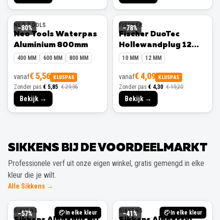
NEO TOOLS
FISCHER
−
80
%
−
78
%
Neo Tools Waterpas
Fischer DuoTec
Aluminium 800mm
Hollewandplug 12
mm 10 stuks
400 MM
600 MM
800 MM
10 MM
12 MM
€ 5,56
€ 4,09
vanaf
vanaf
KLUSPAS
KLUSPAS
Zonder pas
€ 5,85
€ 29,95
Zonder pas
€ 4,30
€ 19,20
Bekijk →
Bekijk →
SIKKENS BIJ DE VOORDEELMARKT
Professionele verf uit onze eigen winkel, gratis gemengd in elke
kleur die je wilt.
Alle Sikkens →
SIKKENS
SIKKENS
In elke kleur
In elke kleur
−
57
%
−
41
%
Sikkens Alphadur HD
Sikkens Alphacryl