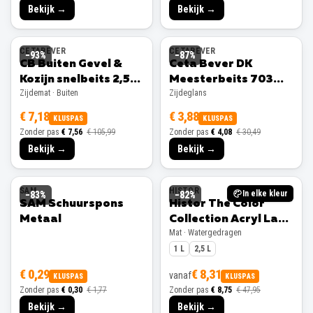
Bekijk →
Bekijk →
CETABEVER
CETABEVER
−
93
%
−
87
%
CB Buiten Gevel &
Ceta Bever DK
Kozijn snelbeits 2,5L
Meesterbeits 703
Zijdemat · Buiten
Zijdeglans
Ral 9001 Zijdemat
Bentheimergeel –
750 ml Zijdeglans
€ 7,18
€ 3,88
KLUSPAS
KLUSPAS
Zonder pas
€ 7,56
€ 105,99
Zonder pas
€ 4,08
€ 30,49
Bekijk →
Bekijk →
SAM
HISTOR
In elke kleur
−
83
%
−
82
%
SAM Schuurspons
Histor The Color
Metaal
Collection Acryl Lak
Mat · Watergedragen
Mat
1 L
2,5 L
€ 0,29
€ 8,31
vanaf
KLUSPAS
KLUSPAS
Zonder pas
€ 0,30
€ 1,77
Zonder pas
€ 8,75
€ 47,95
Bekijk →
Bekijk →