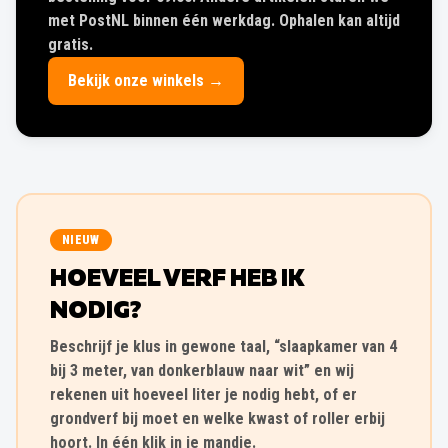
met PostNL binnen één werkdag. Ophalen kan altijd
gratis.
Bekijk onze winkels →
NIEUW
HOEVEEL VERF HEB IK
NODIG?
Beschrijf je klus in gewone taal, “slaapkamer van 4
bij 3 meter, van donkerblauw naar wit” en wij
rekenen uit hoeveel liter je nodig hebt, of er
grondverf bij moet en welke kwast of roller erbij
hoort. In één klik in je mandje.