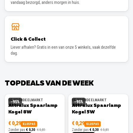
vandaag bezorgd, anders morgen in huis.
Click & Collect
Liever afhalen? Gratis in een van onze 5 winkels, vaak dezelfde
dag.
TOPDEALS VAN DE WEEK
DE VOORDEELMARKT
DE VOORDEELMARKT
−
95
%
−
95
%
Attralux Spaarlamp
Attralux Spaarlamp
Kogel 8W
Kogel 5W
€ 0,29
€ 0,29
KLUSPAS
KLUSPAS
Zonder pas
€ 0,30
€ 5,81
Zonder pas
€ 0,30
€ 5,81