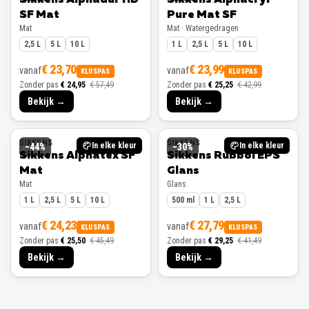
SF Mat
Pure Mat SF
Mat
Mat · Watergedragen
2,5 L
5 L
10 L
1 L
2,5 L
5 L
10 L
€ 23,70
€ 23,99
vanaf
vanaf
KLUSPAS
KLUSPAS
Zonder pas
€ 24,95
€ 57,49
Zonder pas
€ 25,25
€ 42,99
Bekijk →
Bekijk →
SIKKENS
SIKKENS
In elke kleur
In elke kleur
−
44
%
−
30
%
Sikkens Alphatex SF
Sikkens Rubbol EPS
Mat
Glans
Mat
Glans
1 L
2,5 L
5 L
10 L
500 ml
1 L
2,5 L
€ 24,23
€ 27,79
vanaf
vanaf
KLUSPAS
KLUSPAS
Zonder pas
€ 25,50
€ 45,49
Zonder pas
€ 29,25
€ 41,49
Bekijk →
Bekijk →