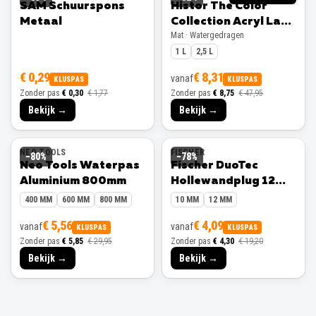
SAM Schuurspons
Histor The Color
Metaal
Collection Acryl Lak
Mat · Watergedragen
Mat
1 L
2,5 L
€ 0,29
€ 8,31
vanaf
KLUSPAS
KLUSPAS
Zonder pas
€ 0,30
€ 1,77
Zonder pas
€ 8,75
€ 47,95
Bekijk →
Bekijk →
NEO TOOLS
FISCHER
−
80
%
−
78
%
Neo Tools Waterpas
Fischer DuoTec
Aluminium 800mm
Hollewandplug 12
mm 10 stuks
400 MM
600 MM
800 MM
10 MM
12 MM
€ 5,56
€ 4,09
vanaf
vanaf
KLUSPAS
KLUSPAS
Zonder pas
€ 5,85
€ 29,95
Zonder pas
€ 4,30
€ 19,20
Bekijk →
Bekijk →