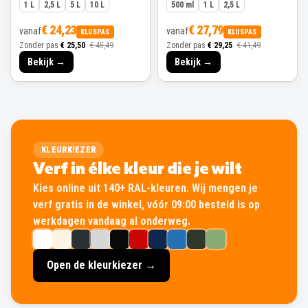
1 L
2,5 L
5 L
10 L
500 ml
1 L
2,5 L
€ 24,23
€ 27,79
vanaf
vanaf
KLUSPAS
KLUSPAS
Zonder pas
€ 25,50
€ 45,49
Zonder pas
€ 29,25
€ 41,49
Bekijk →
Bekijk →
KLEURKIEZER
Verf in élke kleur die je wilt
Kies online uit 140+ RAL-kleuren. Wij mengen je
verf gratis in de winkel, vóór 09:00 besteld is op
werkdagen vandaag al onderweg.
Open de kleurkiezer →