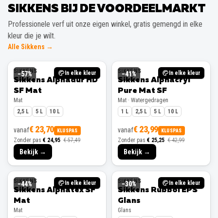
SIKKENS BIJ DE VOORDEELMARKT
Professionele verf uit onze eigen winkel, gratis gemengd in elke
kleur die je wilt.
Alle Sikkens →
SIKKENS
SIKKENS
In elke kleur
In elke kleur
−
57
%
−
41
%
Sikkens Alphadur HD
Sikkens Alphacryl
SF Mat
Pure Mat SF
Mat
Mat · Watergedragen
2,5 L
5 L
10 L
1 L
2,5 L
5 L
10 L
€ 23,70
€ 23,99
vanaf
vanaf
KLUSPAS
KLUSPAS
Zonder pas
€ 24,95
€ 57,49
Zonder pas
€ 25,25
€ 42,99
Bekijk →
Bekijk →
SIKKENS
SIKKENS
In elke kleur
In elke kleur
−
44
%
−
30
%
Sikkens Alphatex SF
Sikkens Rubbol EPS
Mat
Glans
Mat
Glans