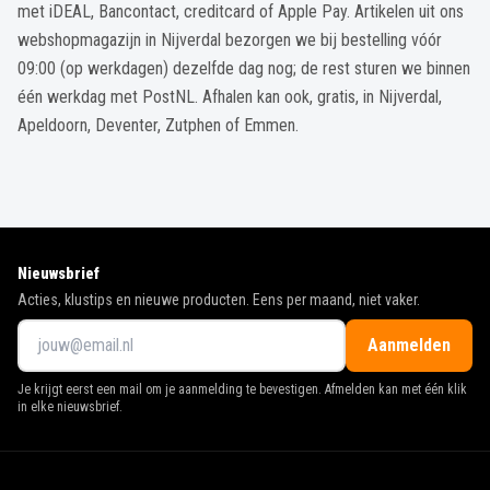
met iDEAL, Bancontact, creditcard of Apple Pay. Artikelen uit ons
webshopmagazijn in Nijverdal bezorgen we bij bestelling vóór
09:00 (op werkdagen) dezelfde dag nog; de rest sturen we binnen
één werkdag met PostNL. Afhalen kan ook, gratis, in Nijverdal,
Apeldoorn, Deventer, Zutphen of Emmen.
Nieuwsbrief
Acties, klustips en nieuwe producten. Eens per maand, niet vaker.
Aanmelden
Je krijgt eerst een mail om je aanmelding te bevestigen. Afmelden kan met één klik
in elke nieuwsbrief.