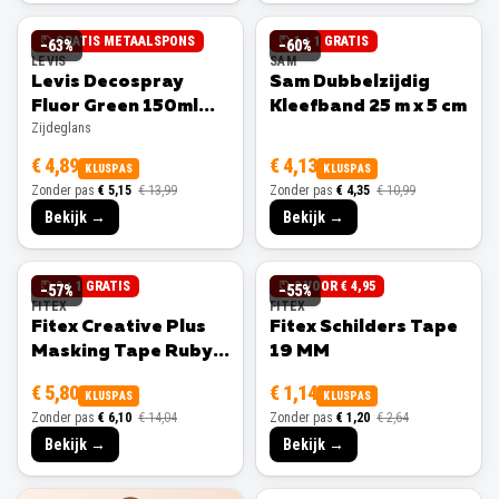
GRATIS METAALSPONS
1 + 1 GRATIS
−
63
%
−
60
%
LEVIS
SAM
Levis Decospray
Sam Dubbelzijdig
Fluor Green 150ml
Kleefband 25 m x 5 cm
Zijdeglans
Zijdeglans
€ 4,89
€ 4,13
KLUSPAS
KLUSPAS
Zonder pas
€ 5,15
€ 13,99
Zonder pas
€ 4,35
€ 10,99
Bekijk →
Bekijk →
3 + 1 GRATIS
3 VOOR € 4,95
−
57
%
−
55
%
FITEX
FITEX
Fitex Creative Plus
Fitex Schilders Tape
Masking Tape Ruby
19 MM
25 MM
€ 5,80
€ 1,14
KLUSPAS
KLUSPAS
Zonder pas
€ 6,10
€ 14,04
Zonder pas
€ 1,20
€ 2,64
Bekijk →
Bekijk →