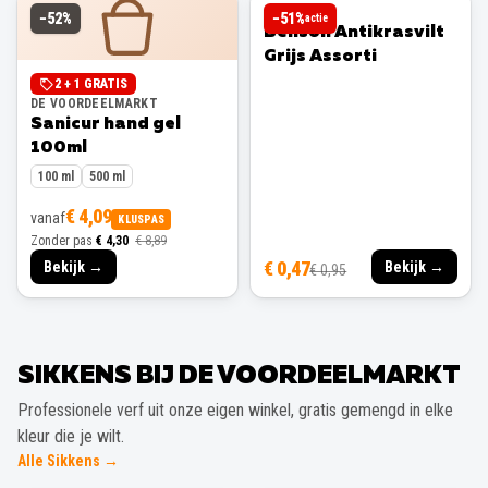
BENSON
−
52
%
−
51
%
actie
Benson Antikrasvilt
Grijs Assorti
2 + 1 GRATIS
DE VOORDEELMARKT
Sanicur hand gel
100ml
100 ml
500 ml
€ 4,09
vanaf
KLUSPAS
Zonder pas
€ 4,30
€ 8,89
€ 0,47
Bekijk →
Bekijk →
€ 0,95
SIKKENS BIJ DE VOORDEELMARKT
Professionele verf uit onze eigen winkel, gratis gemengd in elke
kleur die je wilt.
Alle Sikkens →