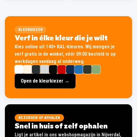
KLEURKIEZER
Verf in élke kleur die je wilt
Kies online uit 140+ RAL-kleuren. Wij mengen je
verf gratis in de winkel, vóór 09:00 besteld is op
werkdagen vandaag al onderweg.
Open de kleurkiezer →
BEZORGEN OF AFHALEN
Snel in huis of zelf ophalen
Ligt je artikel in ons webshopmagazijn in Nijverdal,