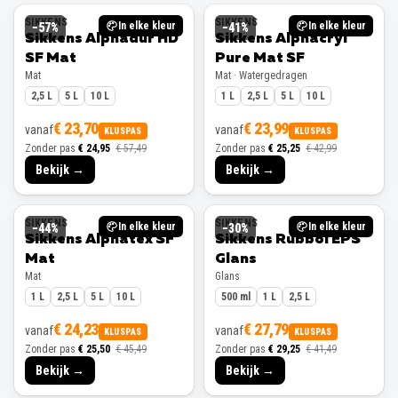
SIKKENS
SIKKENS
In elke kleur
In elke kleur
−
57
%
−
41
%
Sikkens Alphadur HD
Sikkens Alphacryl
SF Mat
Pure Mat SF
Mat
Mat · Watergedragen
2,5 L
5 L
10 L
1 L
2,5 L
5 L
10 L
€ 23,70
€ 23,99
vanaf
vanaf
KLUSPAS
KLUSPAS
Zonder pas
€ 24,95
€ 57,49
Zonder pas
€ 25,25
€ 42,99
Bekijk →
Bekijk →
SIKKENS
SIKKENS
In elke kleur
In elke kleur
−
44
%
−
30
%
Sikkens Alphatex SF
Sikkens Rubbol EPS
Mat
Glans
Mat
Glans
1 L
2,5 L
5 L
10 L
500 ml
1 L
2,5 L
€ 24,23
€ 27,79
vanaf
vanaf
KLUSPAS
KLUSPAS
Zonder pas
€ 25,50
€ 45,49
Zonder pas
€ 29,25
€ 41,49
Bekijk →
Bekijk →