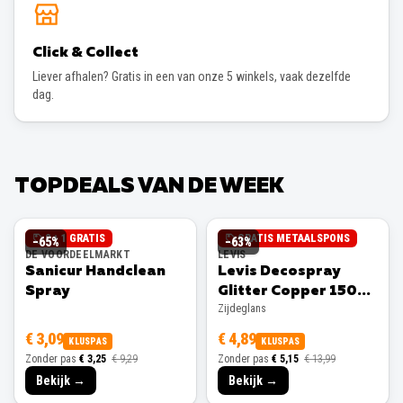
Click & Collect
Liever afhalen? Gratis in een van onze 5 winkels, vaak dezelfde
dag.
TOPDEALS VAN DE WEEK
2 + 1 GRATIS
GRATIS METAALSPONS
−
65
%
−
63
%
DE VOORDEELMARKT
LEVIS
Sanicur Handclean
Levis Decospray
Spray
Glitter Copper 150ml
Zijdeglans
Zijdeglans
€ 3,09
€ 4,89
KLUSPAS
KLUSPAS
Zonder pas
€ 3,25
€ 9,29
Zonder pas
€ 5,15
€ 13,99
Bekijk →
Bekijk →