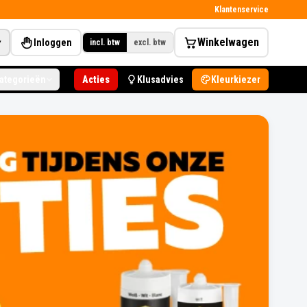
Klantenservice
Winkelwagen
Inloggen
▾
incl. btw
excl. btw
categorieën
Acties
Klusadvies
Kleurkiezer