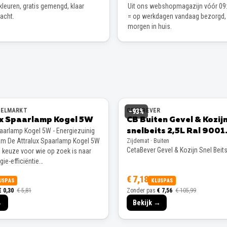
leuren, gratis gemengd, klaar
Uit ons webshopmagazijn vóór 09:
wacht.
= op werkdagen vandaag bezorgd,
morgen in huis.
EELMARKT
CETABEVER
−
93
%
ux Spaarlamp Kogel 5W
CB Buiten Gevel & Kozij
paarlamp Kogel 5W - Energiezuinig
snelbeits 2,5L Ral 9001
m De Attralux Spaarlamp Kogel 5W
Zijdemat · Buiten
Zijdemat
CetaBever Gevel & Kozijn Snel Beit
e keuze voor wie op zoek is naar
ie-efficiëntie…
€ 7,18
USPAS
KLUSPAS
€ 0,30
€ 5,81
Zonder pas
€ 7,56
€ 105,99
→
Bekijk →