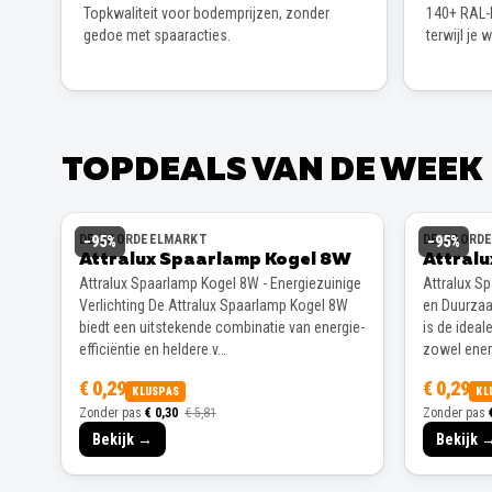
Topkwaliteit voor bodemprijzen, zonder
140+ RAL-k
gedoe met spaaracties.
terwijl je 
TOPDEALS VAN DE WEEK
DE VOORDEELMARKT
DE VOORD
−
95
%
−
95
%
Attralux Spaarlamp Kogel 8W
Attral
Attralux Spaarlamp Kogel 8W - Energiezuinige
Attralux S
Verlichting De Attralux Spaarlamp Kogel 8W
en Duurzaa
biedt een uitstekende combinatie van energie-
is de ideal
efficiëntie en heldere v…
zowel energ
€ 0,29
€ 0,29
KLUSPAS
KL
Zonder pas
€ 0,30
€ 5,81
Zonder pas
Bekijk →
Bekijk 