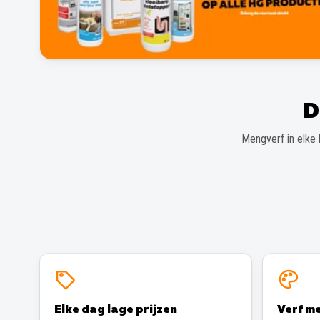
D
Mengverf in elke 
Elke dag lage prijzen
Verf me