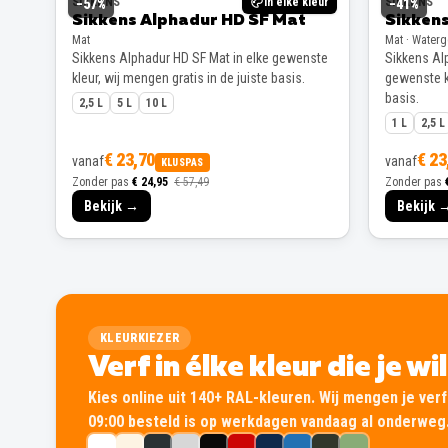
SIKKENS
In elke kleur
SIKKENS
−
57
%
−
41
%
Sikkens Alphadur HD SF Mat
Sikkens
Mat
Mat · Water
Sikkens Alphadur HD SF Mat in elke gewenste
Sikkens Alp
kleur, wij mengen gratis in de juiste basis.
gewenste kl
basis.
2,5 L
5 L
10 L
1 L
2,5 L
€ 23,70
€ 23
vanaf
vanaf
KLUSPAS
Zonder pas
€ 24,95
€ 57,49
Zonder pas
Bekijk →
Bekijk 
KLEURKIEZER
Verf in élke kleur die je wi
Kies online uit 140+ RAL-kleuren. Wij mengen je verf 
09:00 besteld is op werkdagen vandaag al onderweg