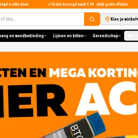
ngd in elke kleur
Gratis bezorgd vanaf € 59 · altijd gratis afhalen
Kies je winkel
hang en wandbekleding
Lijmen en kitten
Gereedschap
Alle 