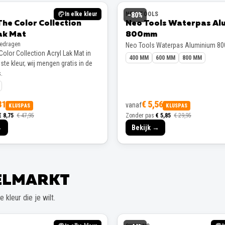
In elke kleur
NEO TOOLS
−
80
%
The Color Collection
Neo Tools Waterpas Al
ak Mat
800mm
gedragen
Neo Tools Waterpas Aluminium 8
Color Collection Acryl Lak Mat in
400 MM
600 MM
800 MM
te kleur, wij mengen gratis in de
.
31
€ 5,56
vanaf
KLUSPAS
KLUSPAS
€ 8,75
€ 47,95
Zonder pas
€ 5,85
€ 29,95
→
Bekijk →
EELMARKT
 kleur die je wilt.