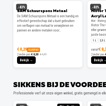
SAM
HISTOR
−
83
%
−
82
%
SAM Schuurspons Metaal
Histor 
De SAM Schuurspons Metaal is een handig en
Acryl L
effectief gereedschap dat u kunt gebruiken
Mat · Water
Histor The 
om verflagen van metaal te verwijderen en
elke gewens
pannen en andere metalen voor…
juiste basis
1 L
2,5 L
€ 0,29
€ 8,
vanaf
KLUSPAS
Zonder pas
€ 0,30
€ 1,77
Zonder pas
Bekijk →
Bekijk 
SIKKENS BIJ DE VOORD
Professionele verf uit onze eigen winkel, gratis gemengd in elke