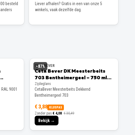
00 besteld
Liever afhalen? Gratis in een van onze 5
 anders
winkels, vaak dezelfde dag.
CETABEVER
−
87
%
n
Ceta Bever DK Meesterbeits
703 Bentheimergeel – 750 ml
Zijdeglans
Zijdeglans
s RAL 9001
CetaBever Meesterbeits Dekkend
Bentheimergeel 703
€ 3,88
KLUSPAS
Zonder pas
€ 4,08
€ 30,49
Bekijk →