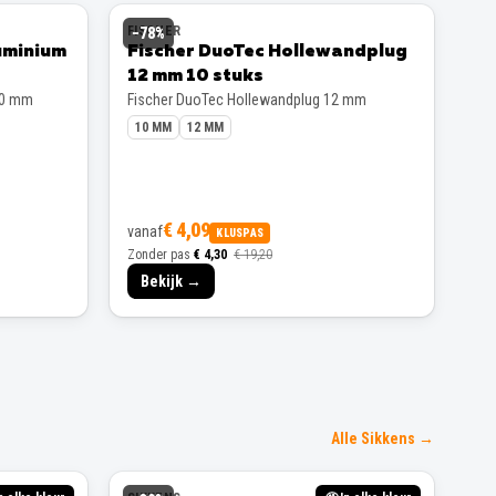
FISCHER
−
78
%
uminium
Fischer DuoTec Hollewandplug
12 mm 10 stuks
00 mm
Fischer DuoTec Hollewandplug 12 mm
10 MM
12 MM
€ 4,09
vanaf
KLUSPAS
Zonder pas
€ 4,30
€ 19,20
Bekijk →
Alle Sikkens →