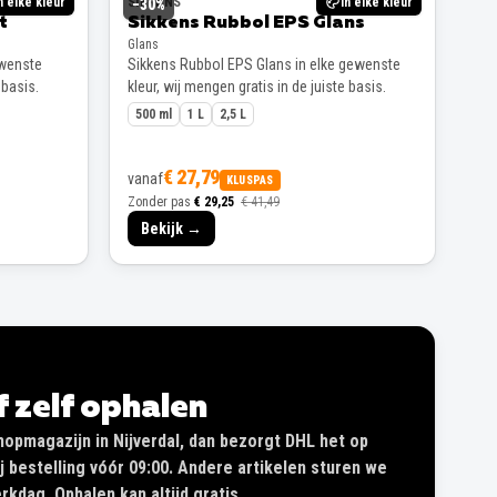
n elke kleur
SIKKENS
In elke kleur
−
30
%
t
Sikkens Rubbol EPS Glans
Glans
ewenste
Sikkens Rubbol EPS Glans in elke gewenste
 basis.
kleur, wij mengen gratis in de juiste basis.
500 ml
1 L
2,5 L
€ 27,79
vanaf
KLUSPAS
Zonder pas
€ 29,25
€ 41,49
Bekijk →
of zelf ophalen
shopmagazijn in Nijverdal, dan bezorgt DHL het op
 bestelling vóór 09:00. Andere artikelen sturen we
kdag. Ophalen kan altijd gratis.