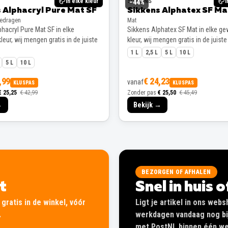
In elke kleur
SIKKENS
I
−
44
%
 Alphacryl Pure Mat SF
Sikkens Alphatex SF Ma
gedragen
Mat
hacryl Pure Mat SF in elke
Sikkens Alphatex SF Mat in elke g
eur, wij mengen gratis in de juiste
kleur, wij mengen gratis in de juiste
1 L
2,5 L
5 L
10 L
5 L
10 L
,99
€ 24,23
vanaf
KLUSPAS
KLUSPAS
€ 25,25
€ 42,99
Zonder pas
€ 25,50
€ 45,49
→
Bekijk →
BEZORGEN OF AFHALEN
lt
Snel in huis 
gratis in de winkel, vóór
Ligt je artikel in ons web
.
werkdagen vandaag nog bij
met PostNL binnen één wer