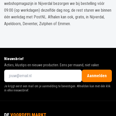
één werkdag met PostNL. Afhalen kan ook, gratis, in Nijverdal,
Apeldoorn, Deventer, Zutphen of Emmen.
Nieuwsbrief
Acties, klustips en nieuwe producten. Eens per maand, niet vaker.
Aanmelden
Je krijgt eerst een mail om je aanmelding te bevestigen. Afmelden kan met één klik
in elke nieuwsbrief.
DE
VOORDEELMARKT
De beste verf voor de laagste prijs. Vanaf
€ 59
bezorgen we gratis, en
afhalen in de winkel is dat altijd. Verf mengen we gratis in elke kleur.