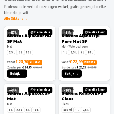
Alle Sikkens →
SIKKENS
SIKKENS
In elke kleur
In elke kleur
−
57
%
−
41
%
Sikkens Alphadur HD
Sikkens Alphacryl
SF Mat
Pure Mat SF
Mat
Mat · Watergedragen
2,5 L
5 L
10 L
1 L
2,5 L
5 L
10 L
€ 23,70
€ 23,99
vanaf
vanaf
KLUSPAS
KLUSPAS
Zonder pas
€ 24,95
€ 57,49
Zonder pas
€ 25,25
€ 42,99
Bekijk →
Bekijk →
SIKKENS
SIKKENS
In elke kleur
In elke kleur
−
44
%
−
30
%
Sikkens Alphatex SF
Sikkens Rubbol EPS
Mat
Glans
Mat
Glans
1 L
2,5 L
5 L
10 L
500 ml
1 L
2,5 L
€ 24,23
€ 27,79
vanaf
vanaf
KLUSPAS
KLUSPAS
Zonder pas
€ 25,50
€ 45,49
Zonder pas
€ 29,25
€ 41,49