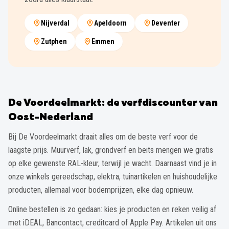
Zutphen
Emmen
De Voordeelmarkt: de verfdiscounter van
Oost-Nederland
Bij De Voordeelmarkt draait alles om de beste verf voor de
laagste prijs. Muurverf, lak, grondverf en beits mengen we gratis
op elke gewenste RAL-kleur, terwijl je wacht. Daarnaast vind je in
onze winkels gereedschap, elektra, tuinartikelen en huishoudelijke
producten, allemaal voor bodemprijzen, elke dag opnieuw.
Online bestellen is zo gedaan: kies je producten en reken veilig af
met iDEAL, Bancontact, creditcard of Apple Pay. Artikelen uit ons
webshopmagazijn in Nijverdal bezorgen we bij bestelling vóór
09:00 (op werkdagen) dezelfde dag nog; de rest sturen we binnen