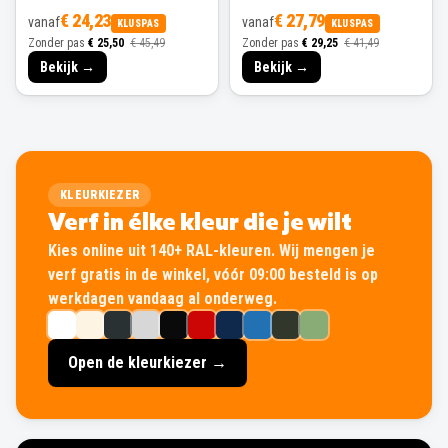
Bekijk →
Bekijk →
KLEURKIEZER
Verf in élke kleur die je wilt
Kies online uit 140+ RAL-kleuren. Wij mengen je
verf gratis in de winkel, vóór 09:00 besteld is op
werkdagen vandaag al onderweg.
Open de kleurkiezer →
BEZORGEN OF AFHALEN