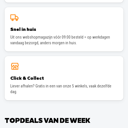
Snel in huis
Uit ons webshopmagazijn vóór 09:00 besteld = op werkdagen
vandaag bezorgd, anders morgen in huis.
Click & Collect
Liever afhalen? Gratis in een van onze 5 winkels, vaak dezelfde
dag.
TOPDEALS VAN DE WEEK
DE VOORDEELMARKT
DE VOORDEELMARKT
−
95
%
−
95
%
Attralux Spaarlamp
Attralux Spaarlamp