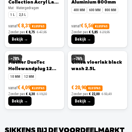
€ 8,31
€ 5,56
vanaf
vanaf
KLUSPAS
KLUSPAS
Zonder pas
€ 8,75
€ 47,95
Zonder pas
€ 5,85
€ 29,95
Bekijk →
Bekijk →
FISCHER
GLITSA
−
78
%
−
76
%
Fischer DuoTec
Glitsa vloerlak black
Hollewandplug 12
wash 2.5L
mm 10 stuks
10 MM
12 MM
€ 4,09
€ 20,90
vanaf
KLUSPAS
KLUSPAS
Zonder pas
€ 4,30
€ 19,20
Zonder pas
€ 22,00
€ 93,49
Bekijk →
Bekijk →
SIKKENS BIJ DE VOORDEELMARKT
Professionele verf uit onze eigen winkel, gratis gemengd in elke
kleur die je wilt.