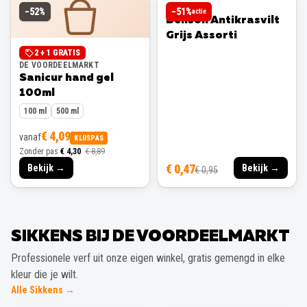
BENSON
−
52
%
−
51
%
actie
Benson Antikrasvilt
Grijs Assorti
2 + 1 GRATIS
DE VOORDEELMARKT
Sanicur hand gel
100ml
100 ml
500 ml
€ 4,09
vanaf
KLUSPAS
Zonder pas
€ 4,30
€ 8,89
€ 0,47
Bekijk →
Bekijk →
€ 0,95
SIKKENS BIJ DE VOORDEELMARKT
Professionele verf uit onze eigen winkel, gratis gemengd in elke
kleur die je wilt.
Alle Sikkens →