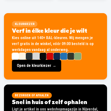
KLEURKIEZER
Verf in élke kleur die je wilt
Kies online uit 140+ RAL-kleuren. Wij mengen je
verf gratis in de winkel, vóór 09:00 besteld is op
werkdagen vandaag al onderweg.
Open de kleurkiezer →
BEZORGEN OF AFHALEN
Snel in huis of zelf ophalen
Ligt je artikel in ons webshopmagazijn in Nijverdal,