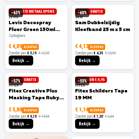
GRATIS METAALSPONS
1 + 1 GRATIS
−
63
%
−
60
%
LEVIS
SAM
Levis Decospray
Sam Dubbelzijdig
Fluor Green 150ml
Kleefband 25 m x 5 cm
Zijdeglans
Zijdeglans
€ 4,89
€ 4,13
KLUSPAS
KLUSPAS
Zonder pas
€ 5,15
€ 13,99
Zonder pas
€ 4,35
€ 10,99
Bekijk →
Bekijk →
3 + 1 GRATIS
3 VOOR € 4,95
−
57
%
−
55
%
FITEX
FITEX
Fitex Creative Plus
Fitex Schilders Tape
Masking Tape Ruby
19 MM
25 MM
€ 5,80
€ 1,14
KLUSPAS
KLUSPAS
Zonder pas
€ 6,10
€ 14,04
Zonder pas
€ 1,20
€ 2,64
Bekijk →
Bekijk →