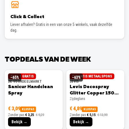
Click & Collect
Liever afhalen? Gratis in een van onze 5 winkels, vaak dezelfde
dag.
TOPDEALS VAN DE WEEK
2 + 1 GRATIS
GRATIS METAALSPONS
−
65
%
−
63
%
DE VOORDEELMARKT
LEVIS
Sanicur Handclean
Levis Decospray
Spray
Glitter Copper 150ml
Zijdeglans
Zijdeglans
€ 3,09
€ 4,89
KLUSPAS
KLUSPAS
Zonder pas
€ 3,25
€ 9,29
Zonder pas
€ 5,15
€ 13,99
Bekijk →
Bekijk →