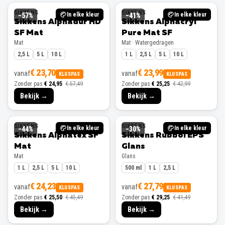
SIKKENS
SIKKENS
In elke kleur
In elke kleur
−
57
%
−
41
%
Sikkens Alphadur HD
Sikkens Alphacryl
SF Mat
Pure Mat SF
Mat
Mat · Watergedragen
2,5 L
5 L
10 L
1 L
2,5 L
5 L
10 L
€ 23,70
€ 23,99
vanaf
vanaf
KLUSPAS
KLUSPAS
Zonder pas
€ 24,95
€ 57,49
Zonder pas
€ 25,25
€ 42,99
Bekijk →
Bekijk →
SIKKENS
SIKKENS
In elke kleur
In elke kleur
−
44
%
−
30
%
Sikkens Alphatex SF
Sikkens Rubbol EPS
Mat
Glans
Mat
Glans
1 L
2,5 L
5 L
10 L
500 ml
1 L
2,5 L
€ 24,23
€ 27,79
vanaf
vanaf
KLUSPAS
KLUSPAS
Zonder pas
€ 25,50
€ 45,49
Zonder pas
€ 29,25
€ 41,49
Bekijk →
Bekijk →