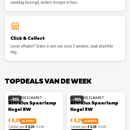
vandaag bezorgd, anders morgen in huis.
Click & Collect
Liever afhalen? Gratis in een van onze 5 winkels, vaak dezelfde
dag.
TOPDEALS VAN DE WEEK
DE VOORDEELMARKT
DE VOORDEELMARKT
−
95
%
−
95
%
Attralux Spaarlamp
Attralux Spaarlamp
Kogel 8W
Kogel 5W
€ 0,29
€ 0,29
KLUSPAS
KLUSPAS
Zonder pas
€ 0,30
€ 5,81
Zonder pas
€ 0,30
€ 5,81