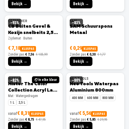
Bekijk →
Bekijk →
CETABEVER
SAM
−
93
%
−
83
%
CB Buiten Gevel &
SAM Schuurspons
Kozijn snelbeits 2,5L
Metaal
Zijdemat · Buiten
Ral 9001 Zijdemat
€ 7,18
€ 0,29
KLUSPAS
KLUSPAS
Zonder pas
€ 7,56
€ 105,99
Zonder pas
€ 0,30
€ 1,77
Bekijk →
Bekijk →
HISTOR
NEO TOOLS
In elke kleur
−
82
%
−
80
%
Histor The Color
Neo Tools Waterpas
Collection Acryl Lak
Aluminium 800mm
Mat · Watergedragen
Mat
400 MM
600 MM
800 MM
1 L
2,5 L
€ 8,31
€ 5,56
vanaf
vanaf
KLUSPAS
KLUSPAS
Zonder pas
€ 8,75
€ 47,95
Zonder pas
€ 5,85
€ 29,95
Bekijk →
Bekijk →