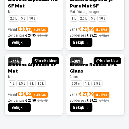
SF Mat
Pure Mat SF
Mat
Mat · Watergedragen
2,5 L
5 L
10 L
1 L
2,5 L
5 L
10 L
€ 23,70
€ 23,99
vanaf
vanaf
KLUSPAS
KLUSPAS
Zonder pas
€ 24,95
€ 57,49
Zonder pas
€ 25,25
€ 42,99
Bekijk →
Bekijk →
SIKKENS
SIKKENS
In elke kleur
In elke kleur
−
44
%
−
30
%
Sikkens Alphatex SF
Sikkens Rubbol EPS
Mat
Glans
Mat
Glans
1 L
2,5 L
5 L
10 L
500 ml
1 L
2,5 L
€ 24,23
€ 27,79
vanaf
vanaf
KLUSPAS
KLUSPAS
Zonder pas
€ 25,50
€ 45,49
Zonder pas
€ 29,25
€ 41,49
Bekijk →
Bekijk →