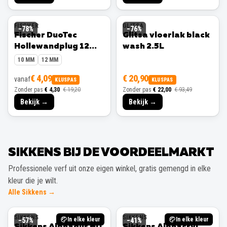
FISCHER
GLITSA
−
78
%
−
76
%
Fischer DuoTec
Glitsa vloerlak black
Hollewandplug 12
wash 2.5L
mm 10 stuks
10 MM
12 MM
€ 4,09
€ 20,90
vanaf
KLUSPAS
KLUSPAS
Zonder pas
€ 4,30
€ 19,20
Zonder pas
€ 22,00
€ 93,49
Bekijk →
Bekijk →
SIKKENS BIJ DE VOORDEELMARKT
Professionele verf uit onze eigen winkel, gratis gemengd in elke
kleur die je wilt.
Alle Sikkens →
SIKKENS
SIKKENS
In elke kleur
In elke kleur
−
57
%
−
41
%
Sikkens Alphadur HD
Sikkens Alphacryl