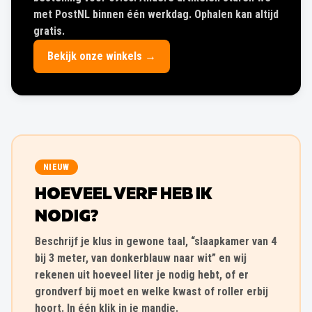
met PostNL binnen één werkdag. Ophalen kan altijd
gratis.
Bekijk onze winkels →
NIEUW
HOEVEEL VERF HEB IK
NODIG?
Beschrijf je klus in gewone taal, “slaapkamer van 4
bij 3 meter, van donkerblauw naar wit” en wij
rekenen uit hoeveel liter je nodig hebt, of er
grondverf bij moet en welke kwast of roller erbij
hoort. In één klik in je mandje.