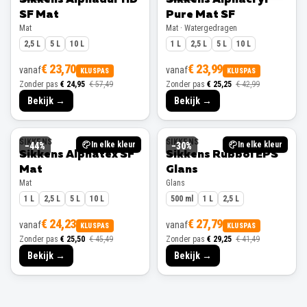
SF Mat
Pure Mat SF
Mat
Mat · Watergedragen
2,5 L
5 L
10 L
1 L
2,5 L
5 L
10 L
€ 23,70
€ 23,99
vanaf
vanaf
KLUSPAS
KLUSPAS
Zonder pas
€ 24,95
€ 57,49
Zonder pas
€ 25,25
€ 42,99
Bekijk →
Bekijk →
SIKKENS
SIKKENS
In elke kleur
In elke kleur
−
44
%
−
30
%
Sikkens Alphatex SF
Sikkens Rubbol EPS
Mat
Glans
Mat
Glans
1 L
2,5 L
5 L
10 L
500 ml
1 L
2,5 L
€ 24,23
€ 27,79
vanaf
vanaf
KLUSPAS
KLUSPAS
Zonder pas
€ 25,50
€ 45,49
Zonder pas
€ 29,25
€ 41,49
Bekijk →
Bekijk →