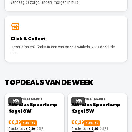
vandaag bezorgd, anders morgen in huis.
Click & Collect
Liever afhalen? Gratis in een van onze 5 winkels, vaak dezelfde
dag.
TOPDEALS VAN DE WEEK
DE VOORDEELMARKT
DE VOORDEELMARKT
−
95
%
−
95
%
Attralux Spaarlamp
Attralux Spaarlamp
Kogel 8W
Kogel 5W
€ 0,29
€ 0,29
KLUSPAS
KLUSPAS
Zonder pas
€ 0,30
€ 5,81
Zonder pas
€ 0,30
€ 5,81