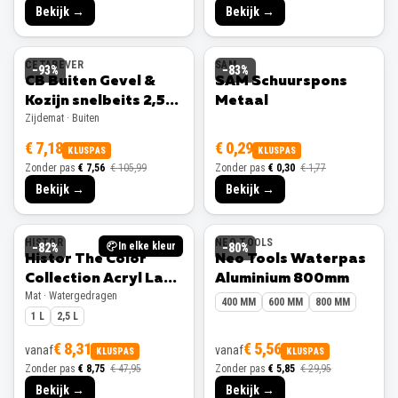
Bekijk →
Bekijk →
CETABEVER
SAM
−
93
%
−
83
%
CB Buiten Gevel &
SAM Schuurspons
Kozijn snelbeits 2,5L
Metaal
Zijdemat · Buiten
Ral 9001 Zijdemat
€ 7,18
€ 0,29
KLUSPAS
KLUSPAS
Zonder pas
€ 7,56
€ 105,99
Zonder pas
€ 0,30
€ 1,77
Bekijk →
Bekijk →
HISTOR
NEO TOOLS
In elke kleur
−
82
%
−
80
%
Histor The Color
Neo Tools Waterpas
Collection Acryl Lak
Aluminium 800mm
Mat · Watergedragen
Mat
400 MM
600 MM
800 MM
1 L
2,5 L
€ 8,31
€ 5,56
vanaf
vanaf
KLUSPAS
KLUSPAS
Zonder pas
€ 8,75
€ 47,95
Zonder pas
€ 5,85
€ 29,95
Bekijk →
Bekijk →