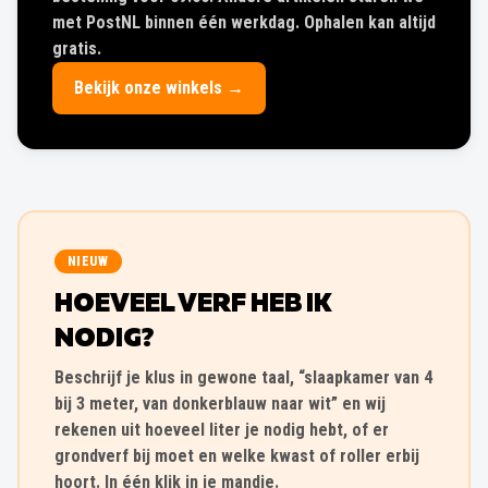
met PostNL binnen één werkdag. Ophalen kan altijd
gratis.
Bekijk onze winkels →
NIEUW
HOEVEEL VERF HEB IK
NODIG?
Beschrijf je klus in gewone taal, “slaapkamer van 4
bij 3 meter, van donkerblauw naar wit” en wij
rekenen uit hoeveel liter je nodig hebt, of er
grondverf bij moet en welke kwast of roller erbij
hoort. In één klik in je mandje.