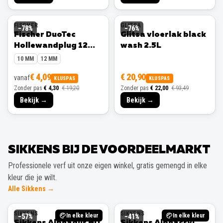
FISCHER
GLITSA
−
78
%
−
76
%
Fischer DuoTec
Glitsa vloerlak black
Hollewandplug 12
wash 2.5L
mm 10 stuks
10 MM
12 MM
€ 4,09
€ 20,90
vanaf
KLUSPAS
KLUSPAS
Zonder pas
€ 4,30
€ 19,20
Zonder pas
€ 22,00
€ 93,49
Bekijk →
Bekijk →
SIKKENS BIJ DE VOORDEELMARKT
Professionele verf uit onze eigen winkel, gratis gemengd in elke
kleur die je wilt.
Alle Sikkens →
SIKKENS
SIKKENS
In elke kleur
In elke kleur
−
57
%
−
41
%
Sikkens Alphadur HD
Sikkens Alphacryl