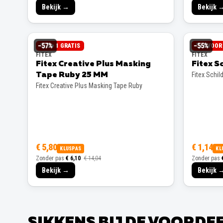
Bekijk →
Bekijk 
−
57
%
−
55
%
3 + 1 GRATIS
3 VOOR 
FITEX
FITEX
Fitex Creative Plus Masking
Fitex S
Fitex Schil
Tape Ruby 25 MM
Fitex Creative Plus Masking Tape Ruby
€ 5,80
€ 1,14
KLUSPAS
KL
Zonder pas
€ 6,10
€ 14,04
Zonder pas
Bekijk →
Bekijk 
SIKKENS BIJ DE VOORD