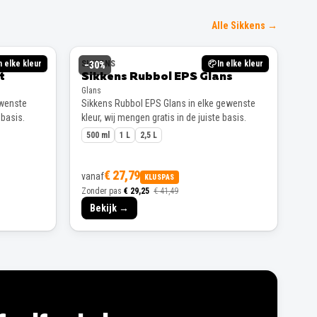
Alle Sikkens →
n elke kleur
SIKKENS
In elke kleur
−
30
%
t
Sikkens Rubbol EPS Glans
Glans
ewenste
Sikkens Rubbol EPS Glans in elke gewenste
 basis.
kleur, wij mengen gratis in de juiste basis.
500 ml
1 L
2,5 L
€ 27,79
vanaf
KLUSPAS
Zonder pas
€ 29,25
€ 41,49
Bekijk →