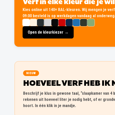
Verf in élke kleur die je wi
Kies online uit 140+ RAL-kleuren. Wij mengen je verf 
09:00 besteld is op werkdagen vandaag al onderweg
Open de kleurkiezer →
NIEUW
HOEVEEL VERF HEB IK 
Beschrijf je klus in gewone taal, “slaapkamer van 4 b
rekenen uit hoeveel liter je nodig hebt, of er grondv
hoort. In één klik in je mandje.