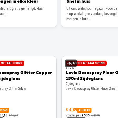
ngen in elke kleur
Snel in huis
leuren, gratis gemengd, klaar
Uit ons webshopmagazijn vóór 09:
wacht.
= op werkdagen vandaag bezorgd,
morgen in huis.
−
63
%
S METAALSPONS
GRATIS METAALSPONS
LEVIS
ecospray Glitter Copper
Levis Decospray Fluor 
ijdeglans
150ml Zijdeglans
Zijdeglans
pray Glitter Silver
Levis Decospray Glitter Fluor Green
€ 4,89
USPAS
KLUSPAS
€ 5,15
€ 13,99
Zonder pas
€ 5,15
€ 13,99