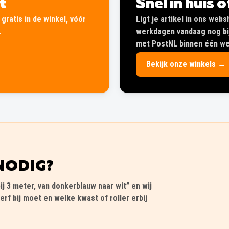
lt
Snel in huis 
gratis in de winkel, vóór
Ligt je artikel in ons web
.
werkdagen vandaag nog bij
met PostNL binnen één wer
Bekijk onze winkels →
NODIG?
ij 3 meter, van donkerblauw naar wit” en wij
erf bij moet en welke kwast of roller erbij