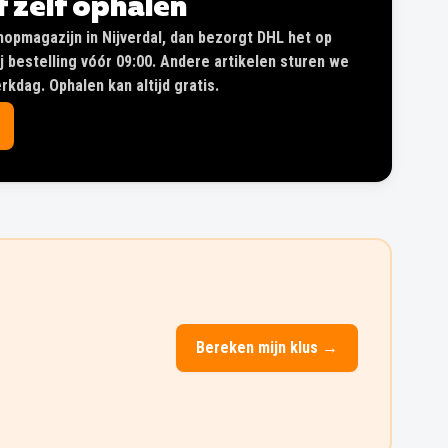
of zelf ophalen
shopmagazijn in Nijverdal, dan bezorgt DHL het op
 bestelling vóór 09:00. Andere artikelen sturen we
kdag. Ophalen kan altijd gratis.
Bereken mijn klus →