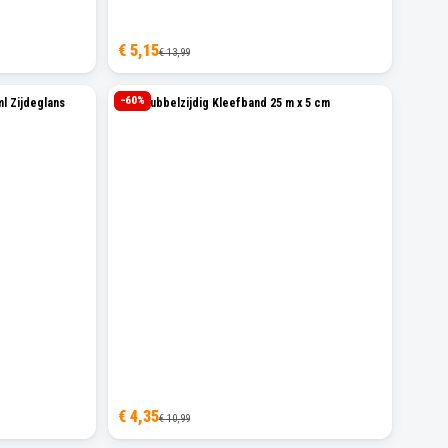
€ 5,15
€ 13,99
−
60
%
l Zijdeglans
Sam Dubbelzijdig Kleefband 25 m x 5 cm
€ 4,35
€ 10,99