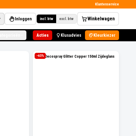
Klantenservice
Winkelwagen
Inloggen
▾
incl. btw
excl. btw
categorieën
Acties
Klusadvies
Kleurkiezer
−
63
%
Levis Decospray Glitter Copper 150ml Zijdeglans