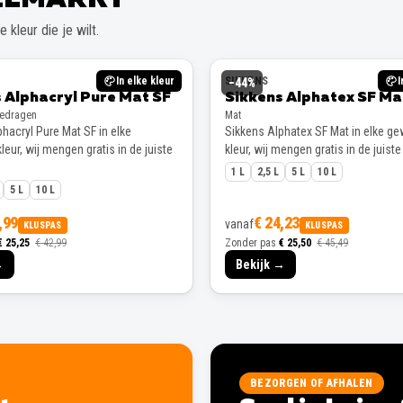
 kleur die je wilt.
In elke kleur
SIKKENS
I
−
44
%
 Alphacryl Pure Mat SF
Sikkens Alphatex SF Ma
gedragen
Mat
hacryl Pure Mat SF in elke
Sikkens Alphatex SF Mat in elke g
eur, wij mengen gratis in de juiste
kleur, wij mengen gratis in de juiste
1 L
2,5 L
5 L
10 L
5 L
10 L
,99
€ 24,23
vanaf
KLUSPAS
KLUSPAS
€ 25,25
€ 42,99
Zonder pas
€ 25,50
€ 45,49
→
Bekijk →
BEZORGEN OF AFHALEN