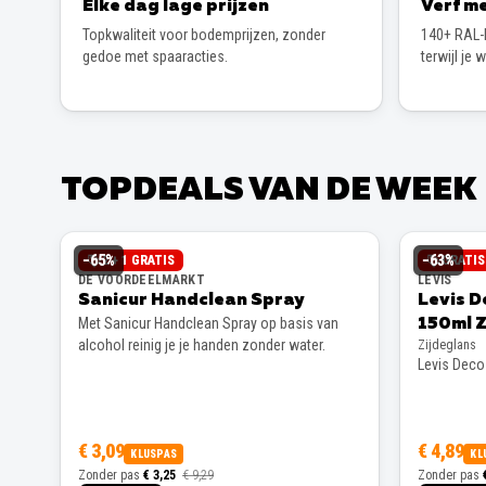
Elke dag lage prijzen
Verf me
Topkwaliteit voor bodemprijzen, zonder
140+ RAL-k
gedoe met spaaracties.
terwijl je 
TOPDEALS VAN DE WEEK
−
65
%
−
63
%
2 + 1 GRATIS
GRATI
DE VOORDEELMARKT
LEVIS
Sanicur Handclean Spray
Levis D
Met Sanicur Handclean Spray op basis van
150ml Z
alcohol reinig je je handen zonder water.
Zijdeglans
Levis Decos
€ 3,09
€ 4,89
KLUSPAS
KL
Zonder pas
€ 3,25
€ 9,29
Zonder pas