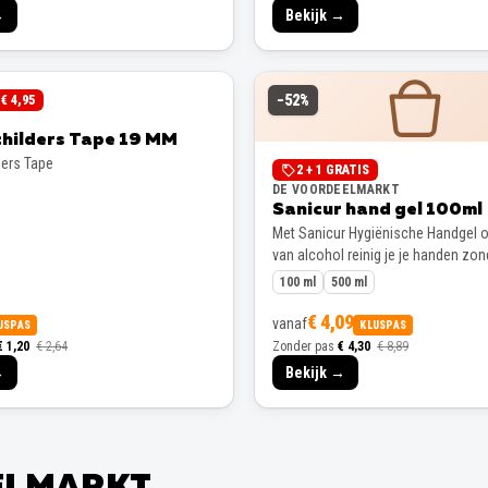
→
Bekijk →
−
52
%
€ 4,95
childers Tape 19 MM
ders Tape
2 + 1 GRATIS
DE VOORDEELMARKT
Sanicur hand gel 100ml
Met Sanicur Hygiënische Handgel o
van alcohol reinig je je handen zon
100 ml
500 ml
€ 4,09
vanaf
USPAS
KLUSPAS
€ 1,20
€ 2,64
Zonder pas
€ 4,30
€ 8,89
→
Bekijk →
EELMARKT