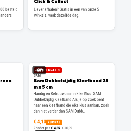
Click & Collect
00 besteld
Liever afhalen? Gratis in een van onze 5
 anders
winkels, vaak dezelfde dag.
−
60
%
1 + 1 GRATIS
SAM
Green
Sam Dubbelzijdig Kleefband 25
m x 5 cm
Handig en Betrouwbaar in Elke Klus: SAM
Dubbelzijdig Kleefband Als je op zoek bent
naar een kleefband die elke klus aankan, zoek
dan niet verder dan SAM Dubb…
€ 4,13
KLUSPAS
Zonder pas
€ 4,35
€ 10,99