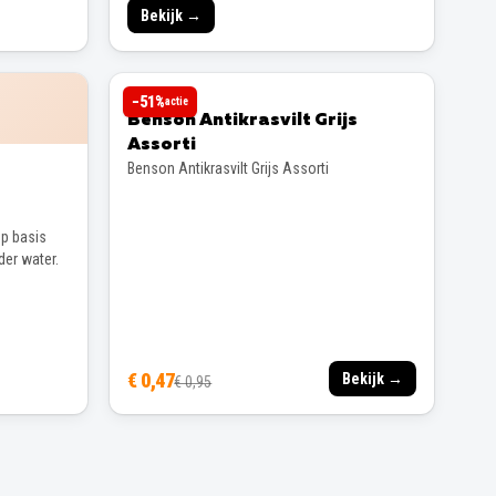
Bekijk →
BENSON
−
51
%
actie
Benson Antikrasvilt Grijs
Assorti
Benson Antikrasvilt Grijs Assorti
p basis
der water.
€ 0,47
Bekijk →
€ 0,95