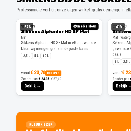
Professionele verf uit onze eigen winkel, gratis gemengd in elke
SIKKENS
In elke kleur
SIKKENS
−
57
%
−
41
%
Sikkens Alphadur HD SF Mat
Sikkens
Mat
Mat · Water
Sikkens Alphadur HD SF Mat in elke gewenste
Sikkens Alp
kleur, wij mengen gratis in de juiste basis.
gewenste kl
basis.
2,5 L
5 L
10 L
1 L
2,5 L
€ 23,70
€ 23
vanaf
vanaf
KLUSPAS
Zonder pas
€ 24,95
€ 57,49
Zonder pas
Bekijk →
Bekijk 
KLEURKIEZER