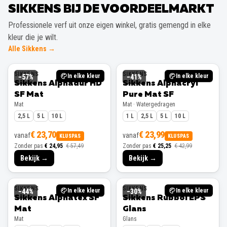
SIKKENS BIJ DE VOORDEELMARKT
Professionele verf uit onze eigen winkel, gratis gemengd in elke
kleur die je wilt.
Alle Sikkens →
SIKKENS
SIKKENS
In elke kleur
In elke kleur
−
57
%
−
41
%
Sikkens Alphadur HD
Sikkens Alphacryl
SF Mat
Pure Mat SF
Mat
Mat · Watergedragen
2,5 L
5 L
10 L
1 L
2,5 L
5 L
10 L
€ 23,70
€ 23,99
vanaf
vanaf
KLUSPAS
KLUSPAS
Zonder pas
€ 24,95
€ 57,49
Zonder pas
€ 25,25
€ 42,99
Bekijk →
Bekijk →
SIKKENS
SIKKENS
In elke kleur
In elke kleur
−
44
%
−
30
%
Sikkens Alphatex SF
Sikkens Rubbol EPS
Mat
Glans
Mat
Glans