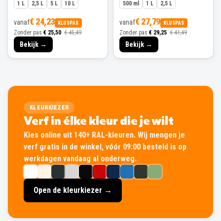
1 L
2,5 L
5 L
10 L
500 ml
1 L
2,5 L
€ 24,23
€ 27,79
vanaf
vanaf
KLUSPAS
KLUSPAS
Zonder pas
€ 25,50
€ 45,49
Zonder pas
€ 29,25
€ 41,49
Bekijk →
Bekijk →
KLEURKIEZER
Verf in élke kleur die je wilt
Kies online uit 140+ RAL-kleuren. Wij mengen je
verf gratis in de winkel, vóór 09:00 besteld is op
werkdagen vandaag al onderweg.
Open de kleurkiezer →