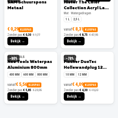
SAM Schuurspons
Histor The Color
Metaal
Collection Acryl Lak
Mat · Watergedragen
Mat
1 L
2,5 L
€ 0,29
€ 8,31
vanaf
KLUSPAS
KLUSPAS
Zonder pas
€ 0,30
€ 1,77
Zonder pas
€ 8,75
€ 47,95
Bekijk →
Bekijk →
NEO TOOLS
FISCHER
−
80
%
−
78
%
Neo Tools Waterpas
Fischer DuoTec
Aluminium 800mm
Hollewandplug 12
mm 10 stuks
400 MM
600 MM
800 MM
10 MM
12 MM
€ 5,56
€ 4,09
vanaf
vanaf
KLUSPAS
KLUSPAS
Zonder pas
€ 5,85
€ 29,95
Zonder pas
€ 4,30
€ 19,20
Bekijk →
Bekijk →