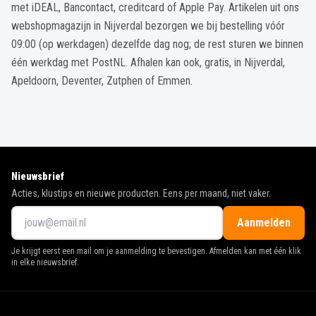
met iDEAL, Bancontact, creditcard of Apple Pay. Artikelen uit ons
webshopmagazijn in Nijverdal bezorgen we bij bestelling vóór
09:00 (op werkdagen) dezelfde dag nog; de rest sturen we binnen
één werkdag met PostNL. Afhalen kan ook, gratis, in Nijverdal,
Apeldoorn, Deventer, Zutphen of Emmen.
Nieuwsbrief
Acties, klustips en nieuwe producten. Eens per maand, niet vaker.
Aanmelden
Je krijgt eerst een mail om je aanmelding te bevestigen. Afmelden kan met één klik
in elke nieuwsbrief.