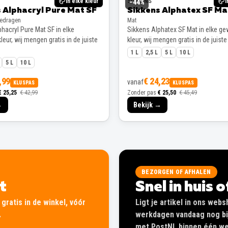
In elke kleur
SIKKENS
I
−
44
%
 Alphacryl Pure Mat SF
Sikkens Alphatex SF Ma
gedragen
Mat
hacryl Pure Mat SF in elke
Sikkens Alphatex SF Mat in elke g
eur, wij mengen gratis in de juiste
kleur, wij mengen gratis in de juiste
1 L
2,5 L
5 L
10 L
5 L
10 L
,99
€ 24,23
vanaf
KLUSPAS
KLUSPAS
€ 25,25
€ 42,99
Zonder pas
€ 25,50
€ 45,49
→
Bekijk →
BEZORGEN OF AFHALEN
lt
Snel in huis 
gratis in de winkel, vóór
Ligt je artikel in ons web
.
werkdagen vandaag nog bij
met PostNL binnen één wer