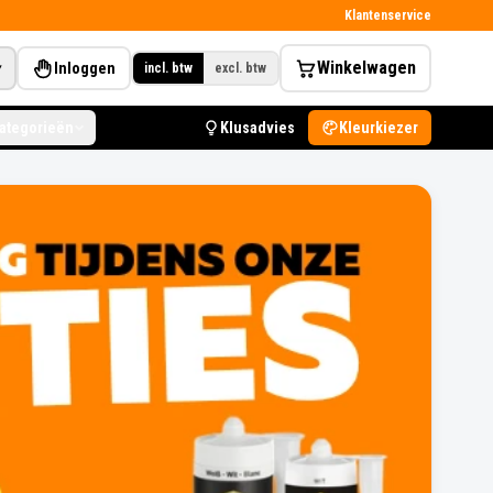
Klantenservice
Winkelwagen
Inloggen
▾
incl. btw
excl. btw
categorieën
Klusadvies
Kleurkiezer