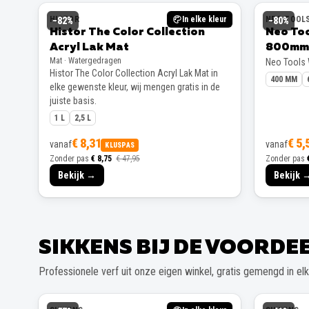
HISTOR
In elke kleur
NEO TOOL
−
82
%
−
80
%
Histor The Color Collection
Neo To
Acryl Lak Mat
800mm
Mat · Watergedragen
Neo Tools
Histor The Color Collection Acryl Lak Mat in
400 MM
elke gewenste kleur, wij mengen gratis in de
juiste basis.
1 L
2,5 L
€ 8,31
€ 5,
vanaf
vanaf
KLUSPAS
Zonder pas
€ 8,75
€ 47,95
Zonder pas
Bekijk →
Bekijk 
SIKKENS BIJ DE VOORD
Professionele verf uit onze eigen winkel, gratis gemengd in elke