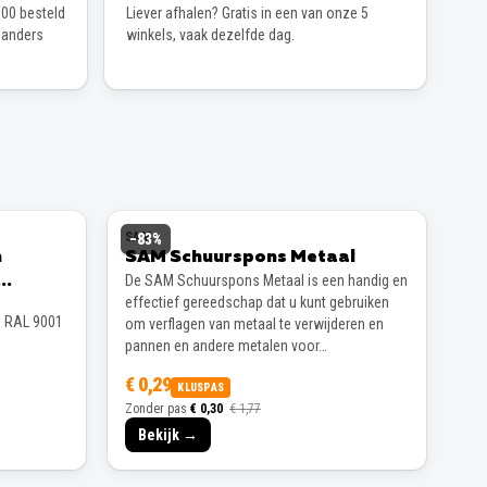
00 besteld
Liever afhalen? Gratis in een van onze 5
 anders
winkels, vaak dezelfde dag.
SAM
−
83
%
n
SAM Schuurspons Metaal
De SAM Schuurspons Metaal is een handig en
effectief gereedschap dat u kunt gebruiken
s RAL 9001
om verflagen van metaal te verwijderen en
pannen en andere metalen voor…
€ 0,29
KLUSPAS
Zonder pas
€ 0,30
€ 1,77
Bekijk →