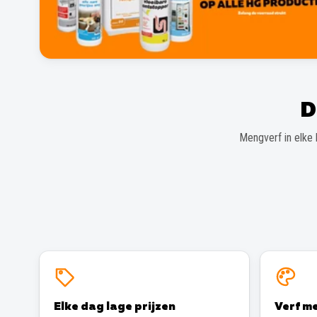
D
Mengverf in elke 
Elke dag lage prijzen
Verf me