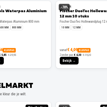
S
FISCHER
−
78
%
ols Waterpas Aluminium
Fischer DuoTec Hollew
12 mm 10 stuks
 Waterpas Aluminium 800 mm
Fischer DuoTec Hollewandplug 12
600 MM
800 MM
10 MM
12 MM
56
€ 4,09
vanaf
KLUSPAS
KLUSPAS
€ 5,85
€ 29,95
Zonder pas
€ 4,30
€ 19,20
→
Bekijk →
EELMARKT
 kleur die je wilt.