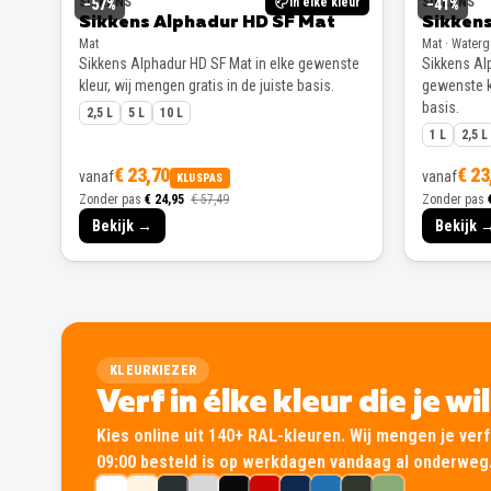
SIKKENS
In elke kleur
SIKKENS
−
57
%
−
41
%
Sikkens Alphadur HD SF Mat
Sikkens
Mat
Mat · Water
Sikkens Alphadur HD SF Mat in elke gewenste
Sikkens Alp
kleur, wij mengen gratis in de juiste basis.
gewenste kl
basis.
2,5 L
5 L
10 L
1 L
2,5 L
€ 23,70
€ 23
vanaf
vanaf
KLUSPAS
Zonder pas
€ 24,95
€ 57,49
Zonder pas
Bekijk →
Bekijk 
KLEURKIEZER
Verf in élke kleur die je wi
Kies online uit 140+ RAL-kleuren. Wij mengen je verf 
09:00 besteld is op werkdagen vandaag al onderweg