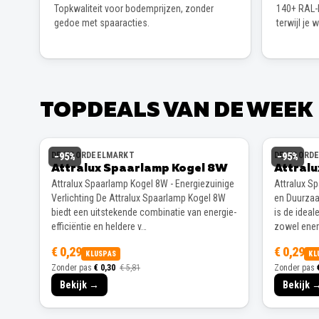
Topkwaliteit voor bodemprijzen, zonder
140+ RAL-k
gedoe met spaaracties.
terwijl je 
TOPDEALS VAN DE WEEK
DE VOORDEELMARKT
DE VOORD
−
95
%
−
95
%
Attralux Spaarlamp Kogel 8W
Attral
Attralux Spaarlamp Kogel 8W - Energiezuinige
Attralux S
Verlichting De Attralux Spaarlamp Kogel 8W
en Duurzaa
biedt een uitstekende combinatie van energie-
is de ideal
efficiëntie en heldere v…
zowel energ
€ 0,29
€ 0,29
KLUSPAS
KL
Zonder pas
€ 0,30
€ 5,81
Zonder pas
Bekijk →
Bekijk 