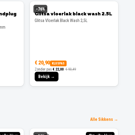
GLITSA
−
76
%
andplug
Glitsa vloerlak black wash 2.5L
Glitsa Vloerlak Black Wash 2,5L
 mm
€ 20,90
KLUSPAS
Zonder pas
€ 22,00
€ 93,49
Bekijk →
Alle Sikkens →