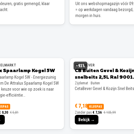
leuren, gratis gemengd, klaar
Uit ons webshopmagazijn vóór 09:
wacht.
= op werkdagen vandaag bezorgd,
morgen in huis.
EELMARKT
CETABEVER
−
93
%
ux Spaarlamp Kogel 5W
CB Buiten Gevel & Kozij
paarlamp Kogel 5W - Energiezuinig
snelbeits 2,5L Ral 9001
m De Attralux Spaarlamp Kogel 5W
Zijdemat · Buiten
Zijdemat
CetaBever Gevel & Kozijn Snel Beit
e keuze voor wie op zoek is naar
ie-efficiëntie…
€ 7,18
USPAS
KLUSPAS
€ 0,30
€ 5,81
Zonder pas
€ 7,56
€ 105,99
→
Bekijk →