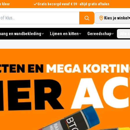
e kleur
Gratis bezorgd vanaf € 59 · altijd gratis afhalen
Kies je winkel
hang en wandbekleding
Lijmen en kitten
Gereedschap
Alle 