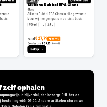
n elke kleur
SIKKENS
In elke kleur
−
30
%
t
Sikkens Rubbol EPS Glans
Glans
ewenste
Sikkens Rubbol EPS Glans in elke gewenste
 basis.
kleur, wij mengen gratis in de juiste basis.
500 ml
1 L
2,5 L
€ 27,79
vanaf
KLUSPAS
Zonder pas
€ 29,25
€ 41,49
Bekijk →
of zelf ophalen
shopmagazijn in Nijverdal, dan bezorgt DHL het op
 bestelling vóór 09:00. Andere artikelen sturen we
kdag. Ophalen kan altijd gratis.