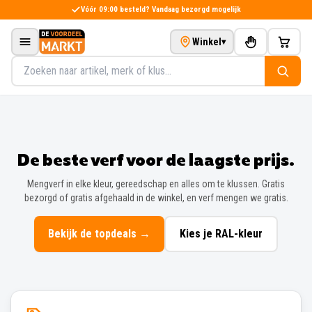
Direct naar de inhoud
Vóór 09:00 besteld? Vandaag bezorgd mogelijk
Winkel
▾
Zoeken in het assortiment
De beste verf voor de laagste prijs.
Mengverf in elke kleur, gereedschap en alles om te klussen. Gratis
bezorgd of gratis afgehaald in de winkel, en verf mengen we gratis.
Bekijk de topdeals
→
Kies je RAL-kleur