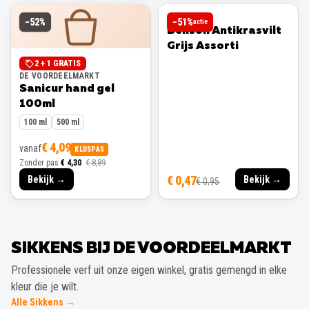
BENSON
−
52
%
−
51
%
actie
Benson Antikrasvilt
Grijs Assorti
2 + 1 GRATIS
DE VOORDEELMARKT
Sanicur hand gel
100ml
100 ml
500 ml
€ 4,09
vanaf
KLUSPAS
Zonder pas
€ 4,30
€ 8,89
€ 0,47
Bekijk →
Bekijk →
€ 0,95
SIKKENS BIJ DE VOORDEELMARKT
Professionele verf uit onze eigen winkel, gratis gemengd in elke
kleur die je wilt.
Alle Sikkens →