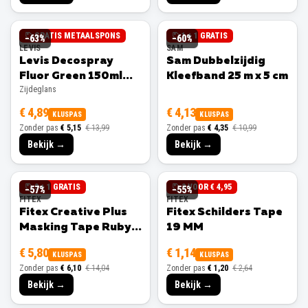
GRATIS METAALSPONS
1 + 1 GRATIS
−
63
%
−
60
%
LEVIS
SAM
Levis Decospray
Sam Dubbelzijdig
Fluor Green 150ml
Kleefband 25 m x 5 cm
Zijdeglans
Zijdeglans
€ 4,89
€ 4,13
KLUSPAS
KLUSPAS
Zonder pas
€ 5,15
€ 13,99
Zonder pas
€ 4,35
€ 10,99
Bekijk →
Bekijk →
3 + 1 GRATIS
3 VOOR € 4,95
−
57
%
−
55
%
FITEX
FITEX
Fitex Creative Plus
Fitex Schilders Tape
Masking Tape Ruby
19 MM
25 MM
€ 5,80
€ 1,14
KLUSPAS
KLUSPAS
Zonder pas
€ 6,10
€ 14,04
Zonder pas
€ 1,20
€ 2,64
Bekijk →
Bekijk →