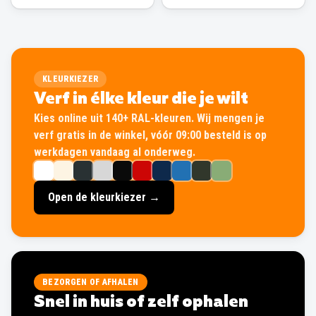
KLEURKIEZER
Verf in élke kleur die je wilt
Kies online uit 140+ RAL-kleuren. Wij mengen je
verf gratis in de winkel, vóór 09:00 besteld is op
werkdagen vandaag al onderweg.
Open de kleurkiezer →
BEZORGEN OF AFHALEN
Snel in huis of zelf ophalen