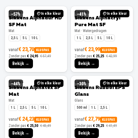
SIKKENS
SIKKENS
In elke kleur
In elke kleur
−
57
%
−
41
%
Sikkens Alphadur HD
Sikkens Alphacryl
SF Mat
Pure Mat SF
Mat
Mat · Watergedragen
2,5 L
5 L
10 L
1 L
2,5 L
5 L
10 L
€ 23,70
€ 23,99
vanaf
vanaf
KLUSPAS
KLUSPAS
Zonder pas
€ 24,95
€ 57,49
Zonder pas
€ 25,25
€ 42,99
Bekijk →
Bekijk →
SIKKENS
SIKKENS
In elke kleur
In elke kleur
−
44
%
−
30
%
Sikkens Alphatex SF
Sikkens Rubbol EPS
Mat
Glans
Mat
Glans
1 L
2,5 L
5 L
10 L
500 ml
1 L
2,5 L
€ 24,23
€ 27,79
vanaf
vanaf
KLUSPAS
KLUSPAS
Zonder pas
€ 25,50
€ 45,49
Zonder pas
€ 29,25
€ 41,49
Bekijk →
Bekijk →