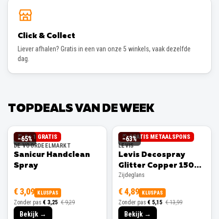
Click & Collect
Liever afhalen? Gratis in een van onze 5 winkels, vaak dezelfde
dag.
TOPDEALS VAN DE WEEK
2 + 1 GRATIS
GRATIS METAALSPONS
−
65
%
−
63
%
DE VOORDEELMARKT
LEVIS
Sanicur Handclean
Levis Decospray
Spray
Glitter Copper 150ml
Zijdeglans
Zijdeglans
€ 3,09
€ 4,89
KLUSPAS
KLUSPAS
Zonder pas
€ 3,25
€ 9,29
Zonder pas
€ 5,15
€ 13,99
Bekijk →
Bekijk →