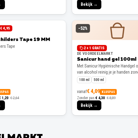
→
Bekijk →
−
52
%
€ 4,95
childers Tape 19 MM
ders Tape
2 + 1 GRATIS
DE VOORDEELMARKT
Sanicur hand gel 100ml
Met Sanicur Hygiënische Handgel o
van alcohol reinig je je handen zon
100 ml
500 ml
€ 4,09
vanaf
USPAS
KLUSPAS
€ 1,20
€ 2,64
Zonder pas
€ 4,30
€ 8,89
→
Bekijk →
EELMARKT