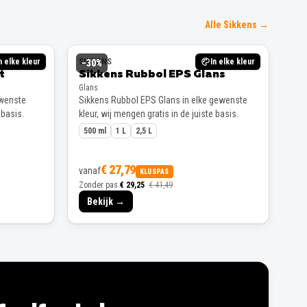
Alle Sikkens →
n elke kleur
SIKKENS
In elke kleur
−
30
%
t
Sikkens Rubbol EPS Glans
Glans
ewenste
Sikkens Rubbol EPS Glans in elke gewenste
 basis.
kleur, wij mengen gratis in de juiste basis.
500 ml
1 L
2,5 L
€ 27,79
vanaf
KLUSPAS
Zonder pas
€ 29,25
€ 41,49
Bekijk →