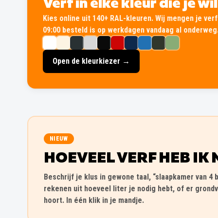
Verf in élke kleur die je wi
Kies online uit 140+ RAL-kleuren. Wij mengen je verf 
09:00 besteld is op werkdagen vandaag al onderweg
Open de kleurkiezer →
NIEUW
HOEVEEL VERF HEB IK 
Beschrijf je klus in gewone taal, “slaapkamer van 4 b
rekenen uit hoeveel liter je nodig hebt, of er grondv
hoort. In één klik in je mandje.