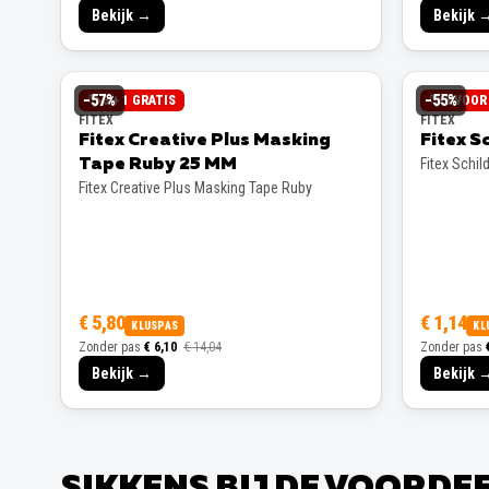
Bekijk →
Bekijk 
−
57
%
−
55
%
3 + 1 GRATIS
3 VOOR 
FITEX
FITEX
Fitex Creative Plus Masking
Fitex S
Fitex Schil
Tape Ruby 25 MM
Fitex Creative Plus Masking Tape Ruby
€ 5,80
€ 1,14
KLUSPAS
KL
Zonder pas
€ 6,10
€ 14,04
Zonder pas
Bekijk →
Bekijk 
SIKKENS BIJ DE VOORD