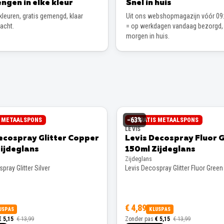
ngen in elke kleur
Snel in huis
leuren, gratis gemengd, klaar
Uit ons webshopmagazijn vóór 09:
wacht.
= op werkdagen vandaag bezorgd,
morgen in huis.
−
63
%
S METAALSPONS
GRATIS METAALSPONS
LEVIS
ecospray Glitter Copper
Levis Decospray Fluor 
ijdeglans
150ml Zijdeglans
Zijdeglans
pray Glitter Silver
Levis Decospray Glitter Fluor Green
€ 4,89
USPAS
KLUSPAS
€ 5,15
€ 13,99
Zonder pas
€ 5,15
€ 13,99