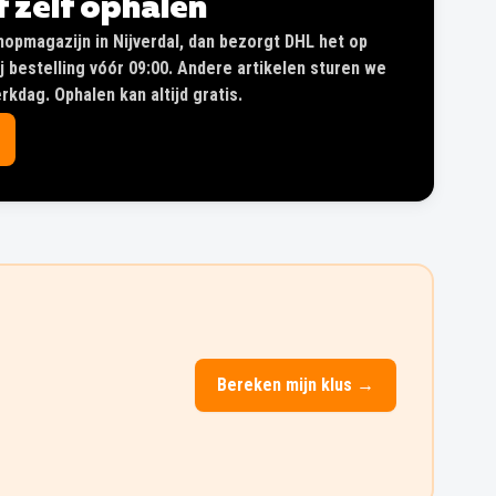
of zelf ophalen
shopmagazijn in Nijverdal, dan bezorgt DHL het op
 bestelling vóór 09:00. Andere artikelen sturen we
kdag. Ophalen kan altijd gratis.
Bereken mijn klus →