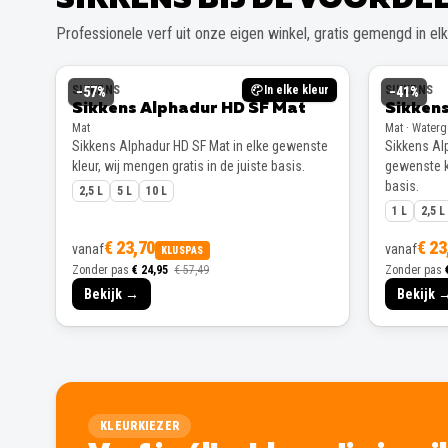
Professionele verf uit onze eigen winkel, gratis gemengd in elke
SIKKENS
In elke kleur
SIKKENS
−
57
%
−
41
%
Sikkens Alphadur HD SF Mat
Sikkens
Mat
Mat · Water
Sikkens Alphadur HD SF Mat in elke gewenste
Sikkens Alp
kleur, wij mengen gratis in de juiste basis.
gewenste kl
basis.
2,5 L
5 L
10 L
1 L
2,5 L
€ 23,70
€ 23
vanaf
vanaf
KLUSPAS
Zonder pas
€ 24,95
€ 57,49
Zonder pas
Bekijk →
Bekijk 
KLEURKIEZER