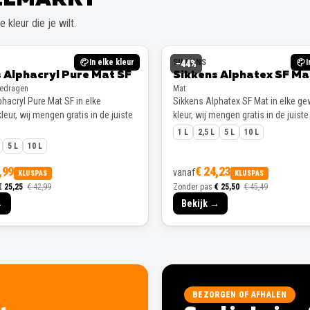
 kleur die je wilt.
In elke kleur
SIKKENS
I
−
44
%
 Alphacryl Pure Mat SF
Sikkens Alphatex SF Ma
gedragen
Mat
hacryl Pure Mat SF in elke
Sikkens Alphatex SF Mat in elke g
eur, wij mengen gratis in de juiste
kleur, wij mengen gratis in de juiste
1 L
2,5 L
5 L
10 L
5 L
10 L
,99
€ 24,23
vanaf
KLUSPAS
KLUSPAS
€ 25,25
€ 42,99
Zonder pas
€ 25,50
€ 45,49
→
Bekijk →
BEZORGEN OF AFHALEN