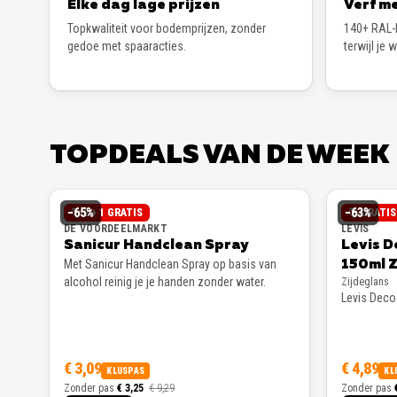
Elke dag lage prijzen
Verf me
Topkwaliteit voor bodemprijzen, zonder
140+ RAL-k
gedoe met spaaracties.
terwijl je 
TOPDEALS VAN DE WEEK
−
65
%
−
63
%
2 + 1 GRATIS
GRATI
DE VOORDEELMARKT
LEVIS
Sanicur Handclean Spray
Levis D
Met Sanicur Handclean Spray op basis van
150ml Z
alcohol reinig je je handen zonder water.
Zijdeglans
Levis Decos
€ 3,09
€ 4,89
KLUSPAS
KL
Zonder pas
€ 3,25
€ 9,29
Zonder pas