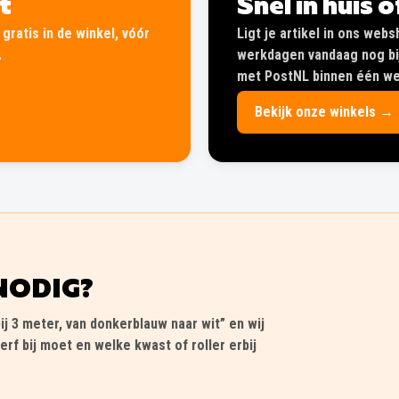
lt
Snel in huis 
gratis in de winkel, vóór
Ligt je artikel in ons web
.
werkdagen vandaag nog bij
met PostNL binnen één wer
Bekijk onze winkels →
NODIG?
ij 3 meter, van donkerblauw naar wit” en wij
erf bij moet en welke kwast of roller erbij