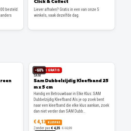
Click & Collect
00 besteld
Liever afhalen? Gratis in een van onze 5
 anders
winkels, vaak dezelfde dag.
−
60
%
1 + 1 GRATIS
SAM
Green
Sam Dubbelzijdig Kleefband 25
m x 5 cm
Handig en Betrouwbaar in Elke Klus: SAM
Dubbelzijdig Kleefband Als je op zoek bent
naar een kleefband die elke klus aankan, zoek
dan niet verder dan SAM Dubb…
€ 4,13
KLUSPAS
Zonder pas
€ 4,35
€ 10,99