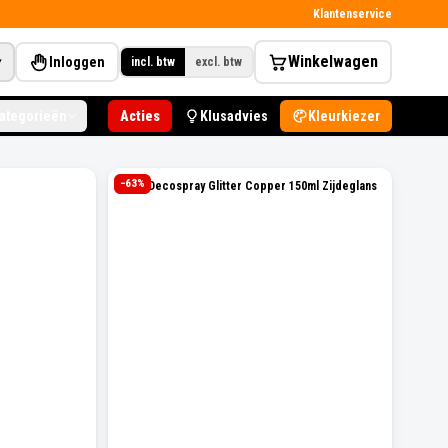
Klantenservice
Winkelwagen
Inloggen
▾
incl. btw
excl. btw
categorieën
Acties
Klusadvies
Kleurkiezer
−
63
%
Levis Decospray Glitter Copper 150ml Zijdeglans