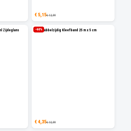
€ 5,15
€ 13,99
−
60
%
l Zijdeglans
Sam Dubbelzijdig Kleefband 25 m x 5 cm
€ 4,35
€ 10,99