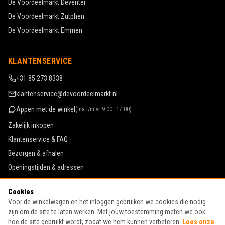
De Voordeelmarkt
Deventer
De Voordeelmarkt
Zutphen
De Voordeelmarkt
Emmen
KLANTENSERVICE
+31 85 273 8338
klantenservice@devoordeelmarkt.nl
Appen met de winkel
(
ma t/m vr 9:00–17:00
)
Zakelijk inkopen
Klantenservice & FAQ
Bezorgen & afhalen
Openingstijden & adressen
Werken bij De Voordeelmarkt
Cookies
Algemene voorwaarden
Voor de winkelwagen en het inloggen gebruiken we cookies die nodig
Privacy & cookies
zijn om de site te laten werken. Met jouw toestemming meten we ook
hoe de site gebruikt wordt, zodat we hem kunnen verbeteren.
Lees onze