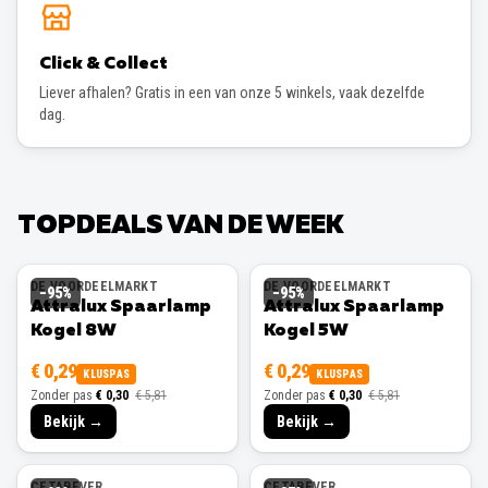
Click & Collect
Liever afhalen? Gratis in een van onze 5 winkels, vaak dezelfde
dag.
TOPDEALS VAN DE WEEK
DE VOORDEELMARKT
DE VOORDEELMARKT
−
95
%
−
95
%
Attralux Spaarlamp
Attralux Spaarlamp
Kogel 8W
Kogel 5W
€ 0,29
€ 0,29
KLUSPAS
KLUSPAS
Zonder pas
€ 0,30
€ 5,81
Zonder pas
€ 0,30
€ 5,81
Bekijk →
Bekijk →
CETABEVER
CETABEVER