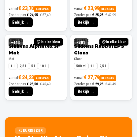
€ 23,70
€ 23,99
vanaf
vanaf
KLUSPAS
KLUSPAS
Zonder pas
€ 24,95
€ 57,49
Zonder pas
€ 25,25
€ 42,99
Bekijk →
Bekijk →
SIKKENS
SIKKENS
In elke kleur
In elke kleur
−
44
%
−
30
%
Sikkens Alphatex SF
Sikkens Rubbol EPS
Mat
Glans
Mat
Glans
1 L
2,5 L
5 L
10 L
500 ml
1 L
2,5 L
€ 24,23
€ 27,79
vanaf
vanaf
KLUSPAS
KLUSPAS
Zonder pas
€ 25,50
€ 45,49
Zonder pas
€ 29,25
€ 41,49
Bekijk →
Bekijk →
KLEURKIEZER