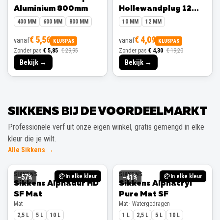
Aluminium 800mm
Hollewandplug 12
mm 10 stuks
400 MM
600 MM
800 MM
10 MM
12 MM
€ 5,56
€ 4,09
vanaf
vanaf
KLUSPAS
KLUSPAS
Zonder pas
€ 5,85
€ 29,95
Zonder pas
€ 4,30
€ 19,20
Bekijk →
Bekijk →
SIKKENS BIJ DE VOORDEELMARKT
Professionele verf uit onze eigen winkel, gratis gemengd in elke
kleur die je wilt.
Alle Sikkens →
SIKKENS
SIKKENS
In elke kleur
In elke kleur
−
57
%
−
41
%
Sikkens Alphadur HD
Sikkens Alphacryl
SF Mat
Pure Mat SF
Mat
Mat · Watergedragen
2,5 L
5 L
10 L
1 L
2,5 L
5 L
10 L