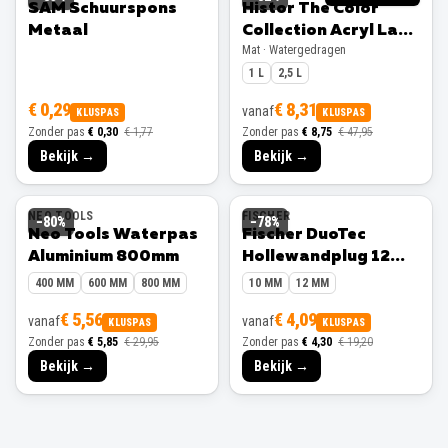
SAM Schuurspons
Histor The Color
Metaal
Collection Acryl Lak
Mat · Watergedragen
Mat
1 L
2,5 L
€ 0,29
€ 8,31
vanaf
KLUSPAS
KLUSPAS
Zonder pas
€ 0,30
€ 1,77
Zonder pas
€ 8,75
€ 47,95
Bekijk →
Bekijk →
NEO TOOLS
FISCHER
−
80
%
−
78
%
Neo Tools Waterpas
Fischer DuoTec
Aluminium 800mm
Hollewandplug 12
mm 10 stuks
400 MM
600 MM
800 MM
10 MM
12 MM
€ 5,56
€ 4,09
vanaf
vanaf
KLUSPAS
KLUSPAS
Zonder pas
€ 5,85
€ 29,95
Zonder pas
€ 4,30
€ 19,20
Bekijk →
Bekijk →