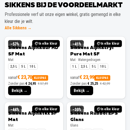
SIKKENS BIJ DE VOORDEELMARKT
Professionele verf uit onze eigen winkel, gratis gemengd in elke
kleur die je wilt.
Alle Sikkens →
SIKKENS
SIKKENS
In elke kleur
In elke kleur
−
57
%
−
41
%
Sikkens Alphadur HD
Sikkens Alphacryl
SF Mat
Pure Mat SF
Mat
Mat · Watergedragen
2,5 L
5 L
10 L
1 L
2,5 L
5 L
10 L
€ 23,70
€ 23,99
vanaf
vanaf
KLUSPAS
KLUSPAS
Zonder pas
€ 24,95
€ 57,49
Zonder pas
€ 25,25
€ 42,99
Bekijk →
Bekijk →
SIKKENS
SIKKENS
In elke kleur
In elke kleur
−
44
%
−
30
%
Sikkens Alphatex SF
Sikkens Rubbol EPS
Mat
Glans
Mat
Glans