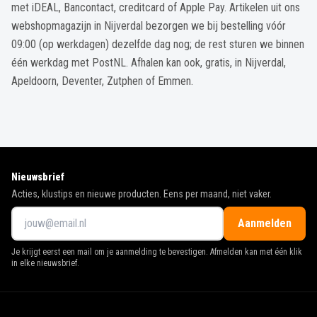
met iDEAL, Bancontact, creditcard of Apple Pay. Artikelen uit ons
webshopmagazijn in Nijverdal bezorgen we bij bestelling vóór
09:00 (op werkdagen) dezelfde dag nog; de rest sturen we binnen
één werkdag met PostNL. Afhalen kan ook, gratis, in Nijverdal,
Apeldoorn, Deventer, Zutphen of Emmen.
Nieuwsbrief
Acties, klustips en nieuwe producten. Eens per maand, niet vaker.
Aanmelden
Je krijgt eerst een mail om je aanmelding te bevestigen. Afmelden kan met één klik
in elke nieuwsbrief.