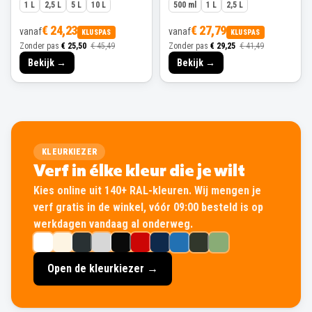
1 L
2,5 L
5 L
10 L
500 ml
1 L
2,5 L
€ 24,23
€ 27,79
vanaf
vanaf
KLUSPAS
KLUSPAS
Zonder pas
€ 25,50
€ 45,49
Zonder pas
€ 29,25
€ 41,49
Bekijk →
Bekijk →
KLEURKIEZER
Verf in élke kleur die je wilt
Kies online uit 140+ RAL-kleuren. Wij mengen je
verf gratis in de winkel, vóór 09:00 besteld is op
werkdagen vandaag al onderweg.
Open de kleurkiezer →