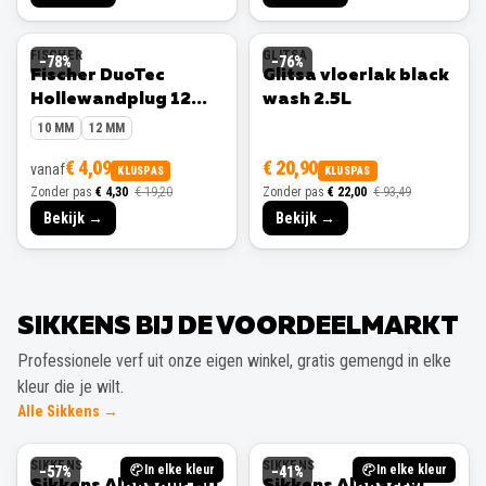
FISCHER
GLITSA
−
78
%
−
76
%
Fischer DuoTec
Glitsa vloerlak black
Hollewandplug 12
wash 2.5L
mm 10 stuks
10 MM
12 MM
€ 4,09
€ 20,90
vanaf
KLUSPAS
KLUSPAS
Zonder pas
€ 4,30
€ 19,20
Zonder pas
€ 22,00
€ 93,49
Bekijk →
Bekijk →
SIKKENS BIJ DE VOORDEELMARKT
Professionele verf uit onze eigen winkel, gratis gemengd in elke
kleur die je wilt.
Alle Sikkens →
SIKKENS
SIKKENS
In elke kleur
In elke kleur
−
57
%
−
41
%
Sikkens Alphadur HD
Sikkens Alphacryl