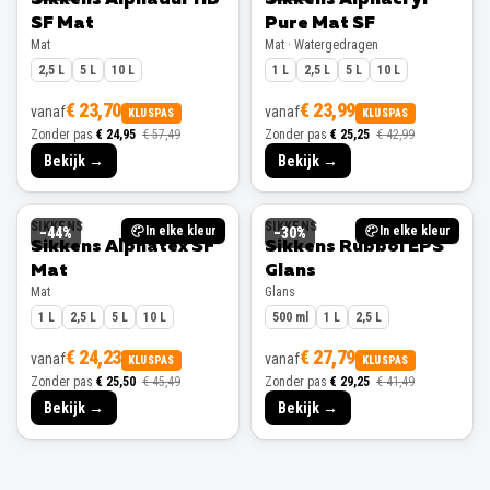
SF Mat
Pure Mat SF
Mat
Mat · Watergedragen
2,5 L
5 L
10 L
1 L
2,5 L
5 L
10 L
€ 23,70
€ 23,99
vanaf
vanaf
KLUSPAS
KLUSPAS
Zonder pas
€ 24,95
€ 57,49
Zonder pas
€ 25,25
€ 42,99
Bekijk →
Bekijk →
SIKKENS
SIKKENS
In elke kleur
In elke kleur
−
44
%
−
30
%
Sikkens Alphatex SF
Sikkens Rubbol EPS
Mat
Glans
Mat
Glans
1 L
2,5 L
5 L
10 L
500 ml
1 L
2,5 L
€ 24,23
€ 27,79
vanaf
vanaf
KLUSPAS
KLUSPAS
Zonder pas
€ 25,50
€ 45,49
Zonder pas
€ 29,25
€ 41,49
Bekijk →
Bekijk →