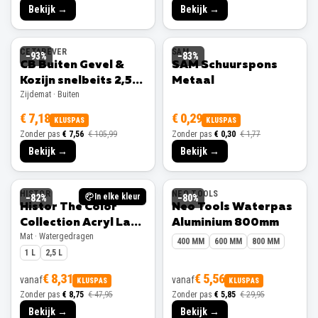
Bekijk →
Bekijk →
CETABEVER
SAM
−
93
%
−
83
%
CB Buiten Gevel &
SAM Schuurspons
Kozijn snelbeits 2,5L
Metaal
Zijdemat · Buiten
Ral 9001 Zijdemat
€ 7,18
€ 0,29
KLUSPAS
KLUSPAS
Zonder pas
€ 7,56
€ 105,99
Zonder pas
€ 0,30
€ 1,77
Bekijk →
Bekijk →
HISTOR
NEO TOOLS
In elke kleur
−
82
%
−
80
%
Histor The Color
Neo Tools Waterpas
Collection Acryl Lak
Aluminium 800mm
Mat · Watergedragen
Mat
400 MM
600 MM
800 MM
1 L
2,5 L
€ 8,31
€ 5,56
vanaf
vanaf
KLUSPAS
KLUSPAS
Zonder pas
€ 8,75
€ 47,95
Zonder pas
€ 5,85
€ 29,95
Bekijk →
Bekijk →