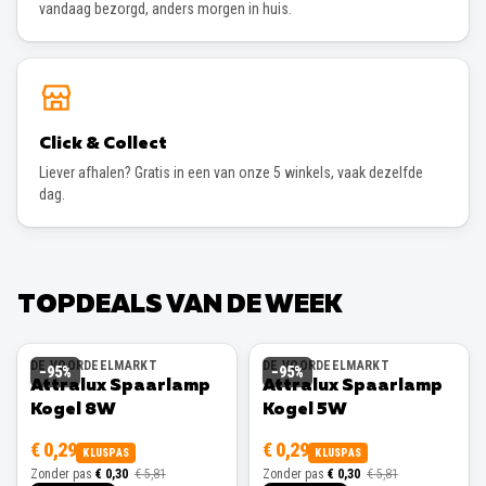
vandaag bezorgd, anders morgen in huis.
Click & Collect
Liever afhalen? Gratis in een van onze 5 winkels, vaak dezelfde
dag.
TOPDEALS VAN DE WEEK
DE VOORDEELMARKT
DE VOORDEELMARKT
−
95
%
−
95
%
Attralux Spaarlamp
Attralux Spaarlamp
Kogel 8W
Kogel 5W
€ 0,29
€ 0,29
KLUSPAS
KLUSPAS
Zonder pas
€ 0,30
€ 5,81
Zonder pas
€ 0,30
€ 5,81