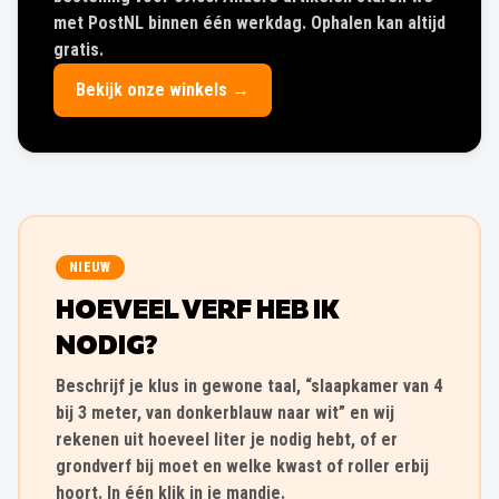
met PostNL binnen één werkdag. Ophalen kan altijd
gratis.
Bekijk onze winkels →
NIEUW
HOEVEEL VERF HEB IK
NODIG?
Beschrijf je klus in gewone taal, “slaapkamer van 4
bij 3 meter, van donkerblauw naar wit” en wij
rekenen uit hoeveel liter je nodig hebt, of er
grondverf bij moet en welke kwast of roller erbij
hoort. In één klik in je mandje.