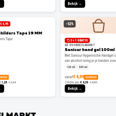
→
Bekijk →
−
52
%
€ 4,95
childers Tape 19 MM
ders Tape
2 + 1 GRATIS
DE VOORDEELMARKT
Sanicur hand gel 100ml
Met Sanicur Hygiënische Handgel o
van alcohol reinig je je handen zon
100 ml
500 ml
€ 4,09
vanaf
USPAS
KLUSPAS
€ 1,20
€ 2,64
Zonder pas
€ 4,30
€ 8,89
→
Bekijk →
EELMARKT