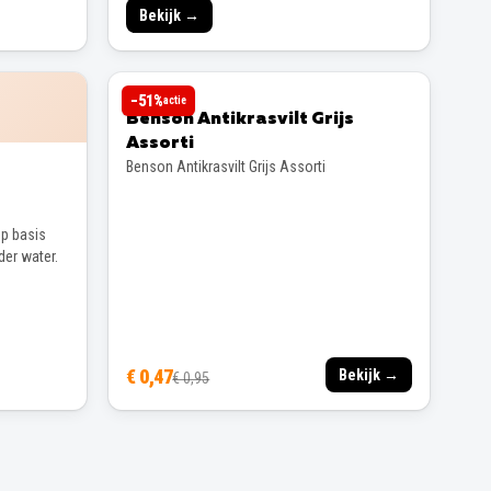
Bekijk →
BENSON
−
51
%
actie
Benson Antikrasvilt Grijs
Assorti
Benson Antikrasvilt Grijs Assorti
p basis
der water.
€ 0,47
Bekijk →
€ 0,95