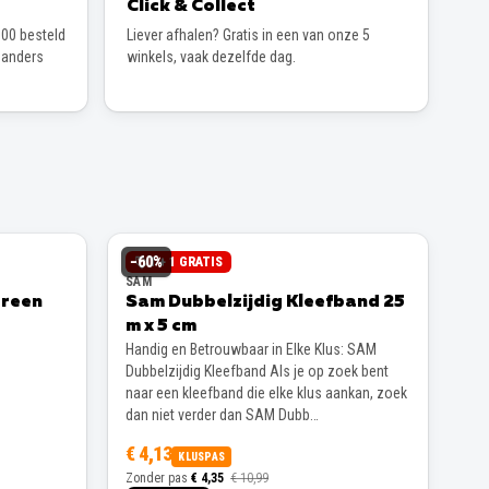
Click & Collect
00 besteld
Liever afhalen? Gratis in een van onze 5
 anders
winkels, vaak dezelfde dag.
−
60
%
1 + 1 GRATIS
SAM
Green
Sam Dubbelzijdig Kleefband 25
m x 5 cm
Handig en Betrouwbaar in Elke Klus: SAM
Dubbelzijdig Kleefband Als je op zoek bent
naar een kleefband die elke klus aankan, zoek
dan niet verder dan SAM Dubb…
€ 4,13
KLUSPAS
Zonder pas
€ 4,35
€ 10,99