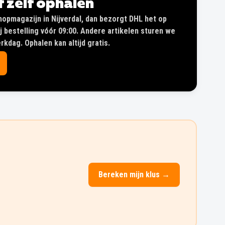
of zelf ophalen
shopmagazijn in Nijverdal, dan bezorgt DHL het op
 bestelling vóór 09:00. Andere artikelen sturen we
kdag. Ophalen kan altijd gratis.
Bereken mijn klus →