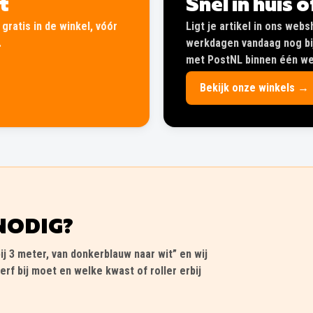
lt
Snel in huis 
gratis in de winkel, vóór
Ligt je artikel in ons web
.
werkdagen vandaag nog bij
met PostNL binnen één wer
Bekijk onze winkels →
NODIG?
ij 3 meter, van donkerblauw naar wit” en wij
erf bij moet en welke kwast of roller erbij