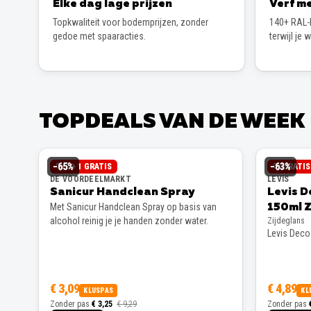
Elke dag lage prijzen
Verf me
Topkwaliteit voor bodemprijzen, zonder
140+ RAL-k
gedoe met spaaracties.
terwijl je 
TOPDEALS VAN DE WEEK
−
65
%
−
63
%
2 + 1 GRATIS
GRATI
DE VOORDEELMARKT
LEVIS
Sanicur Handclean Spray
Levis D
Met Sanicur Handclean Spray op basis van
150ml Z
alcohol reinig je je handen zonder water.
Zijdeglans
Levis Decos
€ 3,09
€ 4,89
KLUSPAS
KL
Zonder pas
€ 3,25
€ 9,29
Zonder pas