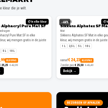
 kleur die je wilt.
In elke kleur
SIKKENS
I
−
44
%
 Alphacryl Pure Mat SF
Sikkens Alphatex SF Ma
gedragen
Mat
hacryl Pure Mat SF in elke
Sikkens Alphatex SF Mat in elke g
eur, wij mengen gratis in de juiste
kleur, wij mengen gratis in de juiste
1 L
2,5 L
5 L
10 L
5 L
10 L
,99
€ 24,23
vanaf
KLUSPAS
KLUSPAS
€ 25,25
€ 42,99
Zonder pas
€ 25,50
€ 45,49
→
Bekijk →
BEZORGEN OF AFHALEN