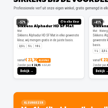
Professionele verf uit onze eigen winkel, gratis gemengd in elke
SIKKENS
In elke kleur
SIKKENS
−
57
%
−
41
%
Sikkens Alphadur HD SF Mat
Sikkens
Mat
Mat · Water
Sikkens Alphadur HD SF Mat in elke gewenste
Sikkens Alp
kleur, wij mengen gratis in de juiste basis.
gewenste kl
basis.
2,5 L
5 L
10 L
1 L
2,5 L
€ 23,70
€ 23
vanaf
vanaf
KLUSPAS
Zonder pas
€ 24,95
€ 57,49
Zonder pas
Bekijk →
Bekijk 
KLEURKIEZER