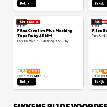
Bekijk →
Bekijk 
−
57
%
−
55
%
3 + 1 GRATIS
3 VOOR 
FITEX
FITEX
Fitex Creative Plus Masking
Fitex S
Fitex Schil
Tape Ruby 25 MM
Fitex Creative Plus Masking Tape Ruby
€ 5,80
€ 1,14
KLUSPAS
KL
Zonder pas
€ 6,10
€ 14,04
Zonder pas
Bekijk →
Bekijk 
SIKKENS BIJ DE VOORD