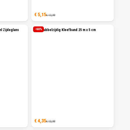
€ 5,15
€ 13,99
−
60
%
l Zijdeglans
Sam Dubbelzijdig Kleefband 25 m x 5 cm
€ 4,35
€ 10,99