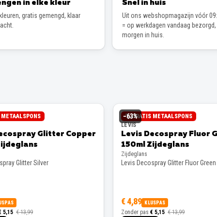
ngen in elke kleur
Snel in huis
leuren, gratis gemengd, klaar
Uit ons webshopmagazijn vóór 09:
wacht.
= op werkdagen vandaag bezorgd,
morgen in huis.
−
63
%
S METAALSPONS
GRATIS METAALSPONS
LEVIS
ecospray Glitter Copper
Levis Decospray Fluor 
ijdeglans
150ml Zijdeglans
Zijdeglans
pray Glitter Silver
Levis Decospray Glitter Fluor Green
€ 4,89
USPAS
KLUSPAS
€ 5,15
€ 13,99
Zonder pas
€ 5,15
€ 13,99