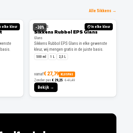
Alle Sikkens →
n elke kleur
SIKKENS
In elke kleur
−
30
%
t
Sikkens Rubbol EPS Glans
Glans
ewenste
Sikkens Rubbol EPS Glans in elke gewenste
 basis.
kleur, wij mengen gratis in de juiste basis.
500 ml
1 L
2,5 L
€ 27,79
vanaf
KLUSPAS
Zonder pas
€ 29,25
€ 41,49
Bekijk →