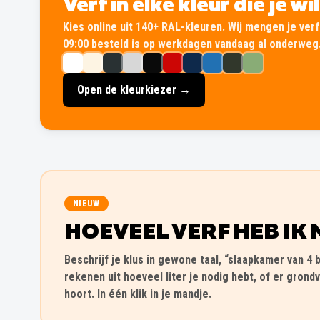
Verf in élke kleur die je wi
Kies online uit 140+ RAL-kleuren. Wij mengen je verf 
09:00 besteld is op werkdagen vandaag al onderweg
Open de kleurkiezer →
NIEUW
HOEVEEL VERF HEB IK 
Beschrijf je klus in gewone taal, “slaapkamer van 4 b
rekenen uit hoeveel liter je nodig hebt, of er grondv
hoort. In één klik in je mandje.