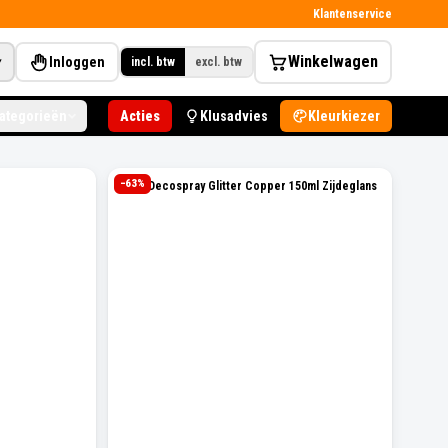
Klantenservice
Winkelwagen
Inloggen
▾
incl. btw
excl. btw
categorieën
Acties
Klusadvies
Kleurkiezer
−
63
%
Levis Decospray Glitter Copper 150ml Zijdeglans