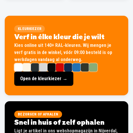
KLEURKIEZER
Verf in élke kleur die je wilt
Kies online uit 140+ RAL-kleuren. Wij mengen je
verf gratis in de winkel, vóór 09:00 besteld is op
werkdagen vandaag al onderweg.
Open de kleurkiezer →
BEZORGEN OF AFHALEN
Snel in huis of zelf ophalen
Ligt je artikel in ons webshopmagazijn in Nijverdal,