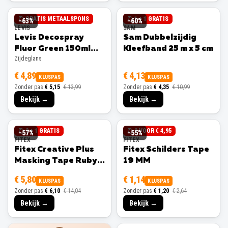
GRATIS METAALSPONS
1 + 1 GRATIS
−
63
%
−
60
%
LEVIS
SAM
Levis Decospray
Sam Dubbelzijdig
Fluor Green 150ml
Kleefband 25 m x 5 cm
Zijdeglans
Zijdeglans
€ 4,89
€ 4,13
KLUSPAS
KLUSPAS
Zonder pas
€ 5,15
€ 13,99
Zonder pas
€ 4,35
€ 10,99
Bekijk →
Bekijk →
3 + 1 GRATIS
3 VOOR € 4,95
−
57
%
−
55
%
FITEX
FITEX
Fitex Creative Plus
Fitex Schilders Tape
Masking Tape Ruby
19 MM
25 MM
€ 5,80
€ 1,14
KLUSPAS
KLUSPAS
Zonder pas
€ 6,10
€ 14,04
Zonder pas
€ 1,20
€ 2,64
Bekijk →
Bekijk →