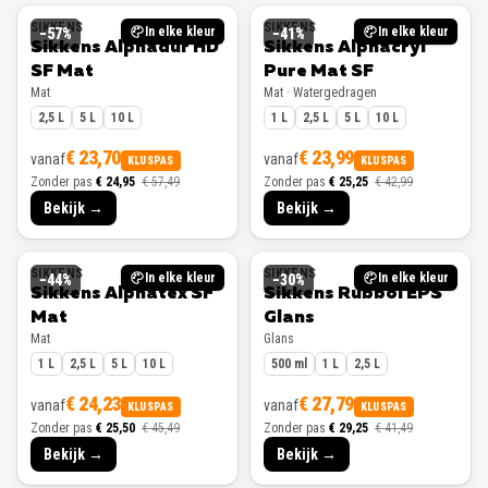
SIKKENS
SIKKENS
In elke kleur
In elke kleur
−
57
%
−
41
%
Sikkens Alphadur HD
Sikkens Alphacryl
SF Mat
Pure Mat SF
Mat
Mat · Watergedragen
2,5 L
5 L
10 L
1 L
2,5 L
5 L
10 L
€ 23,70
€ 23,99
vanaf
vanaf
KLUSPAS
KLUSPAS
Zonder pas
€ 24,95
€ 57,49
Zonder pas
€ 25,25
€ 42,99
Bekijk →
Bekijk →
SIKKENS
SIKKENS
In elke kleur
In elke kleur
−
44
%
−
30
%
Sikkens Alphatex SF
Sikkens Rubbol EPS
Mat
Glans
Mat
Glans
1 L
2,5 L
5 L
10 L
500 ml
1 L
2,5 L
€ 24,23
€ 27,79
vanaf
vanaf
KLUSPAS
KLUSPAS
Zonder pas
€ 25,50
€ 45,49
Zonder pas
€ 29,25
€ 41,49
Bekijk →
Bekijk →