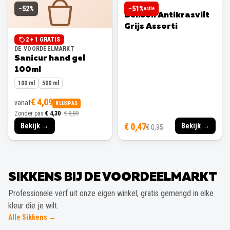
BENSON
−
52
%
−
51
%
actie
Benson Antikrasvilt
Grijs Assorti
2 + 1 GRATIS
DE VOORDEELMARKT
Sanicur hand gel
100ml
100 ml
500 ml
€ 4,09
vanaf
KLUSPAS
Zonder pas
€ 4,30
€ 8,89
€ 0,47
Bekijk →
Bekijk →
€ 0,95
SIKKENS BIJ DE VOORDEELMARKT
Professionele verf uit onze eigen winkel, gratis gemengd in elke
kleur die je wilt.
Alle Sikkens →