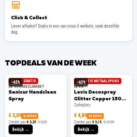
Click & Collect
Liever afhalen? Gratis in een van onze 5 winkels, vaak dezelfde
dag.
TOPDEALS VAN DE WEEK
2 + 1 GRATIS
GRATIS METAALSPONS
−
65
%
−
63
%
DE VOORDEELMARKT
LEVIS
Sanicur Handclean
Levis Decospray
Spray
Glitter Copper 150ml
Zijdeglans
Zijdeglans
€ 3,09
€ 4,89
KLUSPAS
KLUSPAS
Zonder pas
€ 3,25
€ 9,29
Zonder pas
€ 5,15
€ 13,99
Bekijk →
Bekijk →