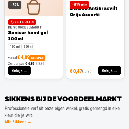
BENSON
−
52
%
−
51
%
actie
Benson Antikrasvilt
Grijs Assorti
2 + 1 GRATIS
DE VOORDEELMARKT
Sanicur hand gel
100ml
100 ml
500 ml
€ 4,09
vanaf
KLUSPAS
Zonder pas
€ 4,30
€ 8,89
€ 0,47
Bekijk →
Bekijk →
€ 0,95
SIKKENS BIJ DE VOORDEELMARKT
Professionele verf uit onze eigen winkel, gratis gemengd in elke
kleur die je wilt.
Alle Sikkens →