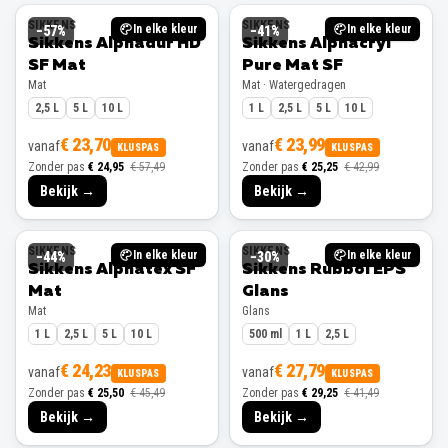
SIKKENS
SIKKENS
In elke kleur
In elke kleur
−
57
%
−
41
%
Sikkens Alphadur HD
Sikkens Alphacryl
SF Mat
Pure Mat SF
Mat
Mat · Watergedragen
2,5 L
5 L
10 L
1 L
2,5 L
5 L
10 L
€ 23,70
€ 23,99
vanaf
vanaf
KLUSPAS
KLUSPAS
Zonder pas
€ 24,95
€ 57,49
Zonder pas
€ 25,25
€ 42,99
Bekijk →
Bekijk →
SIKKENS
SIKKENS
In elke kleur
In elke kleur
−
44
%
−
30
%
Sikkens Alphatex SF
Sikkens Rubbol EPS
Mat
Glans
Mat
Glans
1 L
2,5 L
5 L
10 L
500 ml
1 L
2,5 L
€ 24,23
€ 27,79
vanaf
vanaf
KLUSPAS
KLUSPAS
Zonder pas
€ 25,50
€ 45,49
Zonder pas
€ 29,25
€ 41,49
Bekijk →
Bekijk →