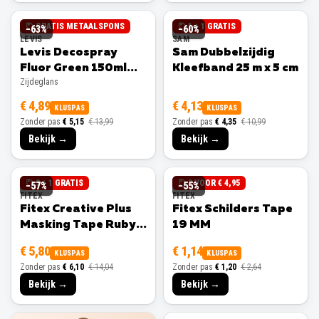
GRATIS METAALSPONS
1 + 1 GRATIS
−
63
%
−
60
%
LEVIS
SAM
Levis Decospray
Sam Dubbelzijdig
Fluor Green 150ml
Kleefband 25 m x 5 cm
Zijdeglans
Zijdeglans
€ 4,89
€ 4,13
KLUSPAS
KLUSPAS
Zonder pas
€ 5,15
€ 13,99
Zonder pas
€ 4,35
€ 10,99
Bekijk →
Bekijk →
3 + 1 GRATIS
3 VOOR € 4,95
−
57
%
−
55
%
FITEX
FITEX
Fitex Creative Plus
Fitex Schilders Tape
Masking Tape Ruby
19 MM
25 MM
€ 5,80
€ 1,14
KLUSPAS
KLUSPAS
Zonder pas
€ 6,10
€ 14,04
Zonder pas
€ 1,20
€ 2,64
Bekijk →
Bekijk →