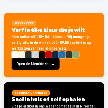
KLEURKIEZER
Verf in élke kleur die je wilt
Kies online uit 140+ RAL-kleuren. Wij mengen je
verf gratis in de winkel, vóór 09:00 besteld is op
werkdagen vandaag al onderweg.
Open de kleurkiezer →
BEZORGEN OF AFHALEN
Snel in huis of zelf ophalen
Ligt je artikel in ons webshopmagazijn in Nijverdal,