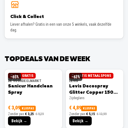
Click & Collect
Liever afhalen? Gratis in een van onze 5 winkels, vaak dezelfde
dag.
TOPDEALS VAN DE WEEK
2 + 1 GRATIS
GRATIS METAALSPONS
−
65
%
−
63
%
DE VOORDEELMARKT
LEVIS
Sanicur Handclean
Levis Decospray
Spray
Glitter Copper 150ml
Zijdeglans
Zijdeglans
€ 3,09
€ 4,89
KLUSPAS
KLUSPAS
Zonder pas
€ 3,25
€ 9,29
Zonder pas
€ 5,15
€ 13,99
Bekijk →
Bekijk →