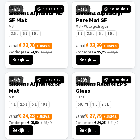
SIKKENS
SIKKENS
In elke kleur
In elke kleur
−
57
%
−
41
%
Sikkens Alphadur HD
Sikkens Alphacryl
SF Mat
Pure Mat SF
Mat
Mat · Watergedragen
2,5 L
5 L
10 L
1 L
2,5 L
5 L
10 L
€ 23,70
€ 23,99
vanaf
vanaf
KLUSPAS
KLUSPAS
Zonder pas
€ 24,95
€ 57,49
Zonder pas
€ 25,25
€ 42,99
Bekijk →
Bekijk →
SIKKENS
SIKKENS
In elke kleur
In elke kleur
−
44
%
−
30
%
Sikkens Alphatex SF
Sikkens Rubbol EPS
Mat
Glans
Mat
Glans
1 L
2,5 L
5 L
10 L
500 ml
1 L
2,5 L
€ 24,23
€ 27,79
vanaf
vanaf
KLUSPAS
KLUSPAS
Zonder pas
€ 25,50
€ 45,49
Zonder pas
€ 29,25
€ 41,49
Bekijk →
Bekijk →