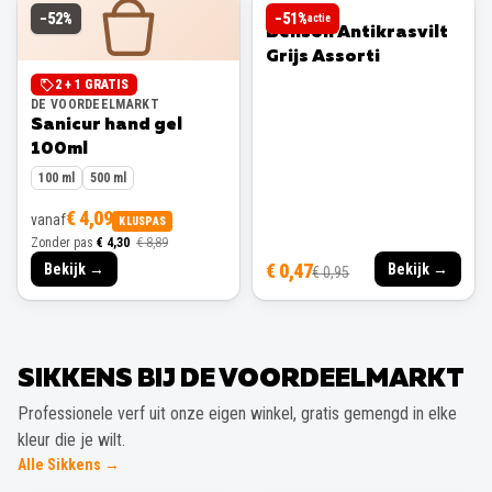
BENSON
−
52
%
−
51
%
actie
Benson Antikrasvilt
Grijs Assorti
2 + 1 GRATIS
DE VOORDEELMARKT
Sanicur hand gel
100ml
100 ml
500 ml
€ 4,09
vanaf
KLUSPAS
Zonder pas
€ 4,30
€ 8,89
€ 0,47
Bekijk →
Bekijk →
€ 0,95
SIKKENS BIJ DE VOORDEELMARKT
Professionele verf uit onze eigen winkel, gratis gemengd in elke
kleur die je wilt.
Alle Sikkens →