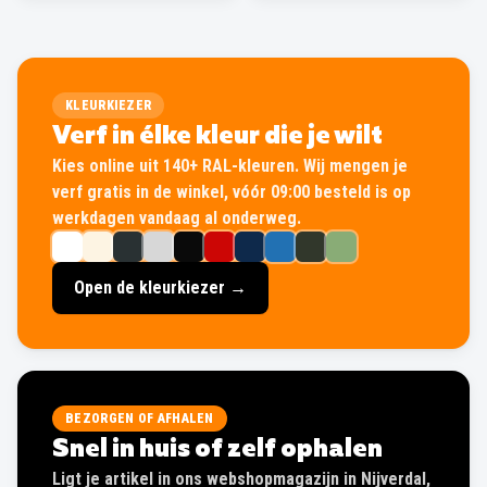
KLEURKIEZER
Verf in élke kleur die je wilt
Kies online uit 140+ RAL-kleuren. Wij mengen je
verf gratis in de winkel, vóór 09:00 besteld is op
werkdagen vandaag al onderweg.
Open de kleurkiezer →
BEZORGEN OF AFHALEN
Snel in huis of zelf ophalen
Ligt je artikel in ons webshopmagazijn in Nijverdal,