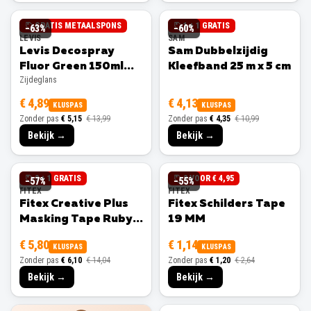
GRATIS METAALSPONS
1 + 1 GRATIS
−
63
%
−
60
%
LEVIS
SAM
Levis Decospray
Sam Dubbelzijdig
Fluor Green 150ml
Kleefband 25 m x 5 cm
Zijdeglans
Zijdeglans
€ 4,89
€ 4,13
KLUSPAS
KLUSPAS
Zonder pas
€ 5,15
€ 13,99
Zonder pas
€ 4,35
€ 10,99
Bekijk →
Bekijk →
3 + 1 GRATIS
3 VOOR € 4,95
−
57
%
−
55
%
FITEX
FITEX
Fitex Creative Plus
Fitex Schilders Tape
Masking Tape Ruby
19 MM
25 MM
€ 5,80
€ 1,14
KLUSPAS
KLUSPAS
Zonder pas
€ 6,10
€ 14,04
Zonder pas
€ 1,20
€ 2,64
Bekijk →
Bekijk →