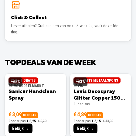
Click & Collect
Liever afhalen? Gratis in een van onze 5 winkels, vaak dezelfde
dag.
TOPDEALS VAN DE WEEK
2 + 1 GRATIS
GRATIS METAALSPONS
−
65
%
−
63
%
DE VOORDEELMARKT
LEVIS
Sanicur Handclean
Levis Decospray
Spray
Glitter Copper 150ml
Zijdeglans
Zijdeglans
€ 3,09
€ 4,89
KLUSPAS
KLUSPAS
Zonder pas
€ 3,25
€ 9,29
Zonder pas
€ 5,15
€ 13,99
Bekijk →
Bekijk →