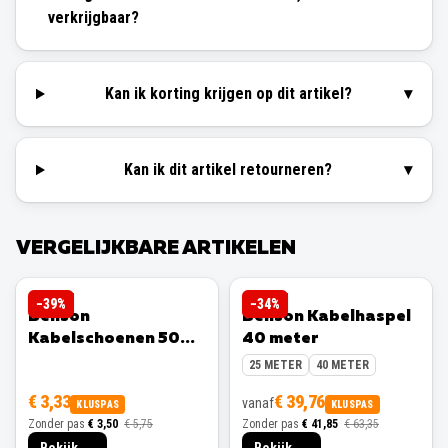
verkrijgbaar?
Kan ik korting krijgen op dit artikel?
▾
Kan ik dit artikel retourneren?
▾
VERGELIJKBARE ARTIKELEN
BENSON
BENSON
−
39
%
−
34
%
Benson
Benson Kabelhaspel
Kabelschoenen 50
40 meter
stuks
25 METER
40 METER
€ 3,33
€ 39,76
vanaf
KLUSPAS
KLUSPAS
Zonder pas
€ 3,50
€ 5,75
Zonder pas
€ 41,85
€ 63,35