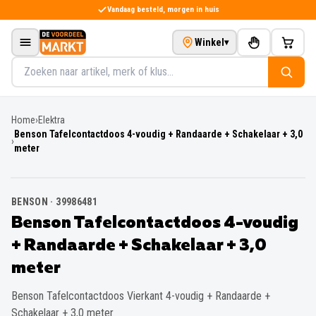
Direct naar de inhoud
Vandaag besteld, morgen in huis
Winkel
▾
Zoeken in het assortiment
Home
›
Elektra
Benson Tafelcontactdoos 4-voudig + Randaarde + Schakelaar + 3,0
›
meter
BENSON
·
39986481
Benson Tafelcontactdoos 4-voudig
+ Randaarde + Schakelaar + 3,0
meter
Benson Tafelcontactdoos Vierkant 4-voudig + Randaarde +
Schakelaar + 3,0 meter