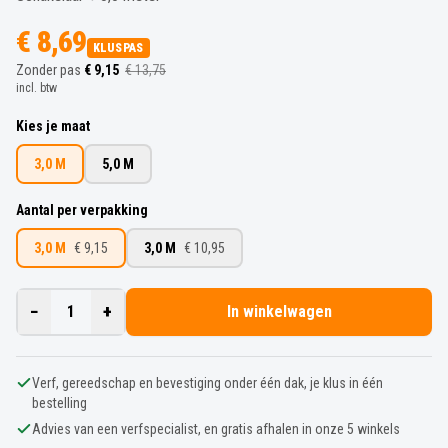
€ 8,69
KLUSPAS
Zonder pas
€ 9,15
€ 13,75
incl. btw
Kies je maat
3,0 M
5,0 M
Aantal per verpakking
3,0 M
€ 9,15
3,0 M
€ 10,95
−
+
1
In winkelwagen
Verf, gereedschap en bevestiging onder één dak, je klus in één
bestelling
Advies van een verfspecialist, en gratis afhalen in onze 5 winkels