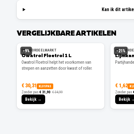
Kan ik dit artik
VERGELIJKBARE ARTIKELEN
DE VOORDEELMARKT
DE VOORD
−
9
%
−
21
%
Owatrol Floetrol 1 L
Lijmka
Owatrol Floetrol helpt het voorkomen van
Partijhand
strepen en aanzetten door kwast of roller.
€ 30,31
€ 1,62
KLUSPAS
KL
Zonder pas
€ 31,90
€ 34,99
Zonder pas
Bekijk →
Bekijk 