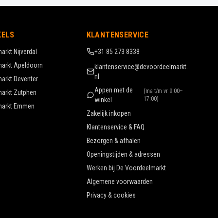
KELS
KLANTENSERVICE
markt
Nijverdal
+31 85 273 8338
markt
Apeldoorn
klantenservice@devoordeelmarkt.
nl
markt
Deventer
Appen met de
(
ma t/m vr 9:00–
markt
Zutphen
17:00
)
winkel
markt
Emmen
Zakelijk inkopen
Klantenservice & FAQ
Bezorgen & afhalen
Openingstijden & adressen
Werken bij De Voordeelmarkt
Algemene voorwaarden
Privacy & cookies