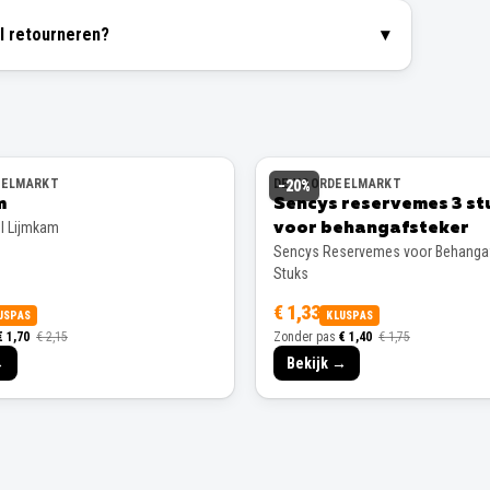
el retourneren?
▾
EELMARKT
DE VOORDEELMARKT
−
20
%
m
Sencys reservemes 3 st
el Lijmkam
voor behangafsteker
Sencys Reservemes voor Behangaf
Stuks
€ 1,33
USPAS
KLUSPAS
€ 1,70
€ 2,15
Zonder pas
€ 1,40
€ 1,75
→
Bekijk →