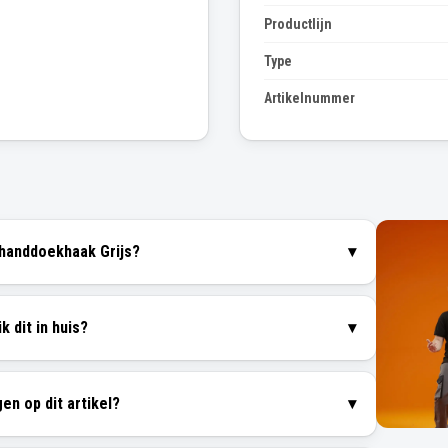
Productlijn
Type
Artikelnummer
handdoekhaak Grijs?
▾
k dit in huis?
▾
gen op dit artikel?
▾