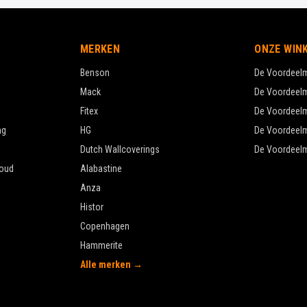
MERKEN
ONZE WIN
Benson
De Voordeel
Mack
De Voordeel
Fitex
De Voordeel
ng
HG
De Voordeel
Dutch Wallcoverings
De Voordeel
oud
Alabastine
Anza
Histor
Copenhagen
Hammerite
Alle merken →