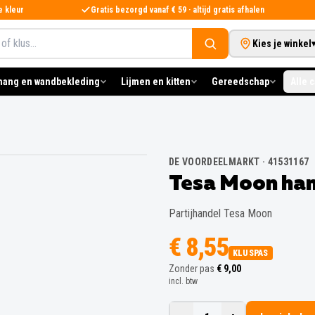
e kleur
Gratis bezorgd vanaf € 59 · altijd gratis afhalen
Kies je winkel
hang en wandbekleding
Lijmen en kitten
Gereedschap
Alle 
DE VOORDEELMARKT
·
41531167
Tesa Moon han
Partijhandel Tesa Moon
€ 8,55
KLUSPAS
Zonder pas
€ 9,00
incl. btw