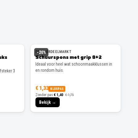
DE VOORDEELMARKT
−
20
%
uks
Schuurspons met grip 8+2
Ideaal voor heel wat schoonmaakklussen in
en rondom huis.
steker 3
€ 1,33
KLUSPAS
Zonder pas
€ 1,40
€ 1,75
Bekijk →