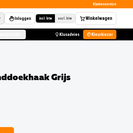
Klantenservice
Winkelwagen
Inloggen
▾
incl. btw
excl. btw
categorieën
Klusadvies
Kleurkiezer
ddoekhaak Grijs