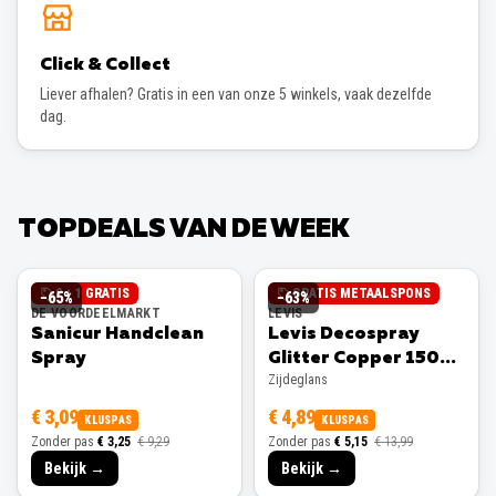
Click & Collect
Liever afhalen? Gratis in een van onze 5 winkels, vaak dezelfde
dag.
TOPDEALS VAN DE WEEK
2 + 1 GRATIS
GRATIS METAALSPONS
−
65
%
−
63
%
DE VOORDEELMARKT
LEVIS
Sanicur Handclean
Levis Decospray
Spray
Glitter Copper 150ml
Zijdeglans
Zijdeglans
€ 3,09
€ 4,89
KLUSPAS
KLUSPAS
Zonder pas
€ 3,25
€ 9,29
Zonder pas
€ 5,15
€ 13,99
Bekijk →
Bekijk →