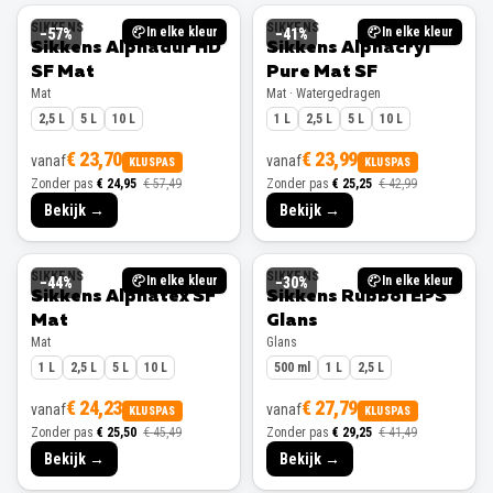
SIKKENS
SIKKENS
In elke kleur
In elke kleur
−
57
%
−
41
%
Sikkens Alphadur HD
Sikkens Alphacryl
SF Mat
Pure Mat SF
Mat
Mat · Watergedragen
2,5 L
5 L
10 L
1 L
2,5 L
5 L
10 L
€ 23,70
€ 23,99
vanaf
vanaf
KLUSPAS
KLUSPAS
Zonder pas
€ 24,95
€ 57,49
Zonder pas
€ 25,25
€ 42,99
Bekijk →
Bekijk →
SIKKENS
SIKKENS
In elke kleur
In elke kleur
−
44
%
−
30
%
Sikkens Alphatex SF
Sikkens Rubbol EPS
Mat
Glans
Mat
Glans
1 L
2,5 L
5 L
10 L
500 ml
1 L
2,5 L
€ 24,23
€ 27,79
vanaf
vanaf
KLUSPAS
KLUSPAS
Zonder pas
€ 25,50
€ 45,49
Zonder pas
€ 29,25
€ 41,49
Bekijk →
Bekijk →