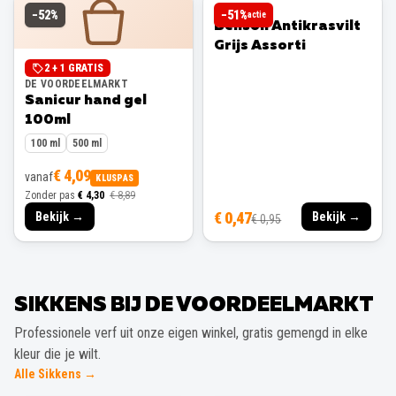
BENSON
−
52
%
−
51
%
actie
Benson Antikrasvilt
Grijs Assorti
2 + 1 GRATIS
DE VOORDEELMARKT
Sanicur hand gel
100ml
100 ml
500 ml
€ 4,09
vanaf
KLUSPAS
Zonder pas
€ 4,30
€ 8,89
€ 0,47
Bekijk →
Bekijk →
€ 0,95
SIKKENS BIJ DE VOORDEELMARKT
Professionele verf uit onze eigen winkel, gratis gemengd in elke
kleur die je wilt.
Alle Sikkens →