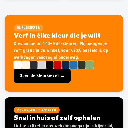
KLEURKIEZER
Verf in élke kleur die je wilt
Kies online uit 140+ RAL-kleuren. Wij mengen je
verf gratis in de winkel, vóór 09:00 besteld is op
werkdagen vandaag al onderweg.
Open de kleurkiezer →
BEZORGEN OF AFHALEN
Snel in huis of zelf ophalen
Ligt je artikel in ons webshopmagazijn in Nijverdal,