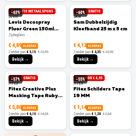
GRATIS METAALSPONS
1 + 1 GRATIS
−
63
%
−
60
%
LEVIS
SAM
Levis Decospray
Sam Dubbelzijdig
Fluor Green 150ml
Kleefband 25 m x 5 cm
Zijdeglans
Zijdeglans
€ 4,89
€ 4,13
KLUSPAS
KLUSPAS
Zonder pas
€ 5,15
€ 13,99
Zonder pas
€ 4,35
€ 10,99
Bekijk →
Bekijk →
3 + 1 GRATIS
3 VOOR € 4,95
−
57
%
−
55
%
FITEX
FITEX
Fitex Creative Plus
Fitex Schilders Tape
Masking Tape Ruby
19 MM
25 MM
€ 5,80
€ 1,14
KLUSPAS
KLUSPAS
Zonder pas
€ 6,10
€ 14,04
Zonder pas
€ 1,20
€ 2,64
Bekijk →
Bekijk →