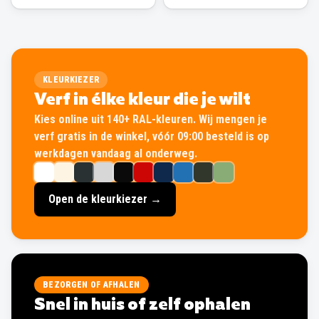
KLEURKIEZER
Verf in élke kleur die je wilt
Kies online uit 140+ RAL-kleuren. Wij mengen je
verf gratis in de winkel, vóór 09:00 besteld is op
werkdagen vandaag al onderweg.
Open de kleurkiezer →
BEZORGEN OF AFHALEN
Snel in huis of zelf ophalen