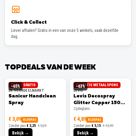
Click & Collect
Liever afhalen? Gratis in een van onze 5 winkels, vaak dezelfde
dag.
TOPDEALS VAN DE WEEK
2 + 1 GRATIS
GRATIS METAALSPONS
−
65
%
−
63
%
DE VOORDEELMARKT
LEVIS
Sanicur Handclean
Levis Decospray
Spray
Glitter Copper 150ml
Zijdeglans
Zijdeglans
€ 3,09
€ 4,89
KLUSPAS
KLUSPAS
Zonder pas
€ 3,25
€ 9,29
Zonder pas
€ 5,15
€ 13,99
Bekijk →
Bekijk →