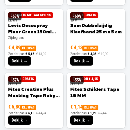
GRATIS METAALSPONS
1 + 1 GRATIS
−
63
%
−
60
%
LEVIS
SAM
Levis Decospray
Sam Dubbelzijdig
Fluor Green 150ml
Kleefband 25 m x 5 cm
Zijdeglans
Zijdeglans
€ 4,89
€ 4,13
KLUSPAS
KLUSPAS
Zonder pas
€ 5,15
€ 13,99
Zonder pas
€ 4,35
€ 10,99
Bekijk →
Bekijk →
3 + 1 GRATIS
3 VOOR € 4,95
−
57
%
−
55
%
FITEX
FITEX
Fitex Creative Plus
Fitex Schilders Tape
Masking Tape Ruby
19 MM
25 MM
€ 5,80
€ 1,14
KLUSPAS
KLUSPAS
Zonder pas
€ 6,10
€ 14,04
Zonder pas
€ 1,20
€ 2,64
Bekijk →
Bekijk →