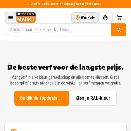
Direct naar de inhoud
Vóór 09:00 besteld? Vandaag bezorgd mogelijk
Winkel
▾
Zoeken in het assortiment
De beste verf voor de laagste prijs.
Mengverf in elke kleur, gereedschap en alles om te klussen. Gratis
bezorgd of gratis afgehaald in de winkel, en verf mengen we gratis.
Bekijk de topdeals
→
Kies je RAL-kleur