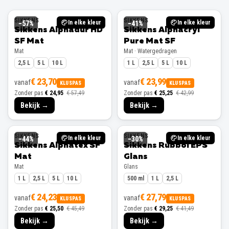
SIKKENS
SIKKENS
In elke kleur
In elke kleur
−
57
%
−
41
%
Sikkens Alphadur HD
Sikkens Alphacryl
SF Mat
Pure Mat SF
Mat
Mat · Watergedragen
2,5 L
5 L
10 L
1 L
2,5 L
5 L
10 L
€ 23,70
€ 23,99
vanaf
vanaf
KLUSPAS
KLUSPAS
Zonder pas
€ 24,95
€ 57,49
Zonder pas
€ 25,25
€ 42,99
Bekijk →
Bekijk →
SIKKENS
SIKKENS
In elke kleur
In elke kleur
−
44
%
−
30
%
Sikkens Alphatex SF
Sikkens Rubbol EPS
Mat
Glans
Mat
Glans
1 L
2,5 L
5 L
10 L
500 ml
1 L
2,5 L
€ 24,23
€ 27,79
vanaf
vanaf
KLUSPAS
KLUSPAS
Zonder pas
€ 25,50
€ 45,49
Zonder pas
€ 29,25
€ 41,49
Bekijk →
Bekijk →