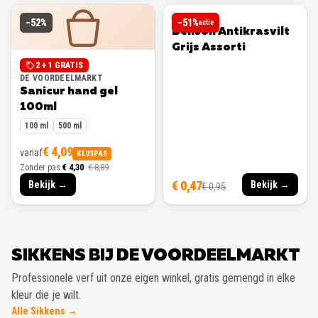
BENSON
−
52
%
−
51
%
actie
Benson Antikrasvilt
Grijs Assorti
2 + 1 GRATIS
DE VOORDEELMARKT
Sanicur hand gel
100ml
100 ml
500 ml
€ 4,09
vanaf
KLUSPAS
Zonder pas
€ 4,30
€ 8,89
€ 0,47
Bekijk →
Bekijk →
€ 0,95
SIKKENS BIJ DE VOORDEELMARKT
Professionele verf uit onze eigen winkel, gratis gemengd in elke
kleur die je wilt.
Alle Sikkens →