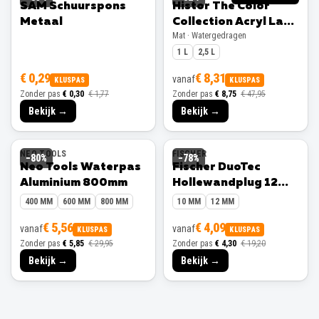
SAM Schuurspons
Histor The Color
Metaal
Collection Acryl Lak
Mat · Watergedragen
Mat
1 L
2,5 L
€ 0,29
€ 8,31
vanaf
KLUSPAS
KLUSPAS
Zonder pas
€ 0,30
€ 1,77
Zonder pas
€ 8,75
€ 47,95
Bekijk →
Bekijk →
NEO TOOLS
FISCHER
−
80
%
−
78
%
Neo Tools Waterpas
Fischer DuoTec
Aluminium 800mm
Hollewandplug 12
mm 10 stuks
400 MM
600 MM
800 MM
10 MM
12 MM
€ 5,56
€ 4,09
vanaf
vanaf
KLUSPAS
KLUSPAS
Zonder pas
€ 5,85
€ 29,95
Zonder pas
€ 4,30
€ 19,20
Bekijk →
Bekijk →