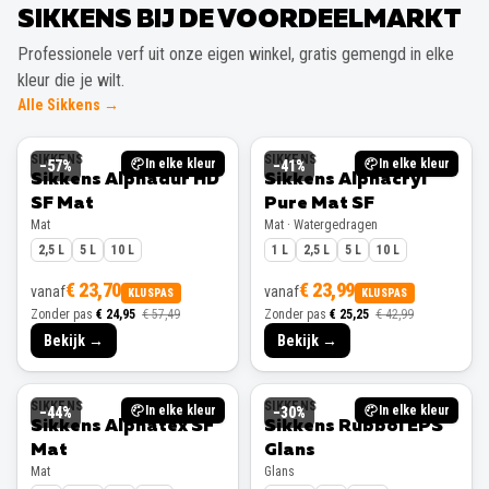
SIKKENS BIJ DE VOORDEELMARKT
Professionele verf uit onze eigen winkel, gratis gemengd in elke
kleur die je wilt.
Alle Sikkens →
SIKKENS
SIKKENS
In elke kleur
In elke kleur
−
57
%
−
41
%
Sikkens Alphadur HD
Sikkens Alphacryl
SF Mat
Pure Mat SF
Mat
Mat · Watergedragen
2,5 L
5 L
10 L
1 L
2,5 L
5 L
10 L
€ 23,70
€ 23,99
vanaf
vanaf
KLUSPAS
KLUSPAS
Zonder pas
€ 24,95
€ 57,49
Zonder pas
€ 25,25
€ 42,99
Bekijk →
Bekijk →
SIKKENS
SIKKENS
In elke kleur
In elke kleur
−
44
%
−
30
%
Sikkens Alphatex SF
Sikkens Rubbol EPS
Mat
Glans
Mat
Glans