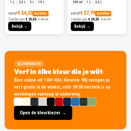
1 L
2,5 L
5 L
10 L
500 ml
1 L
2,5 L
€ 24,23
€ 27,79
vanaf
vanaf
KLUSPAS
KLUSPAS
Zonder pas
€ 25,50
€ 45,49
Zonder pas
€ 29,25
€ 41,49
Bekijk →
Bekijk →
KLEURKIEZER
Verf in élke kleur die je wilt
Kies online uit 140+ RAL-kleuren. Wij mengen je
verf gratis in de winkel, vóór 09:00 besteld is op
werkdagen vandaag al onderweg.
Open de kleurkiezer →