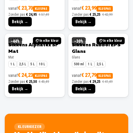
€ 23,70
€ 23,99
vanaf
vanaf
KLUSPAS
KLUSPAS
Zonder pas
€ 24,95
€ 57,49
Zonder pas
€ 25,25
€ 42,99
Bekijk →
Bekijk →
SIKKENS
SIKKENS
In elke kleur
In elke kleur
−
44
%
−
30
%
Sikkens Alphatex SF
Sikkens Rubbol EPS
Mat
Glans
Mat
Glans
1 L
2,5 L
5 L
10 L
500 ml
1 L
2,5 L
€ 24,23
€ 27,79
vanaf
vanaf
KLUSPAS
KLUSPAS
Zonder pas
€ 25,50
€ 45,49
Zonder pas
€ 29,25
€ 41,49
Bekijk →
Bekijk →
KLEURKIEZER