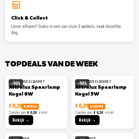
Click & Collect
Liever afhalen? Gratis in een van onze 5 winkels, vaak dezelfde
dag.
TOPDEALS VAN DE WEEK
DE VOORDEELMARKT
DE VOORDEELMARKT
−
95
%
−
95
%
Attralux Spaarlamp
Attralux Spaarlamp
Kogel 8W
Kogel 5W
€ 0,29
€ 0,29
KLUSPAS
KLUSPAS
Zonder pas
€ 0,30
€ 5,81
Zonder pas
€ 0,30
€ 5,81
Bekijk →
Bekijk →
CETABEVER
CETABEVER