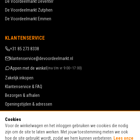
De Voordeelmarkt
Deventer
De Voordeelmarkt
Zutphen
De Voordeelmarkt
Emmen
KLANTENSERVICE
+31 85 273 8338
klantenservice@devoordeelmarkt.nl
Appen met de winkel
(
ma t/m vr 9:00–17:00
)
Zakelijk inkopen
Klantenservice & FAQ
Bezorgen & afhalen
Openingstijden & adressen
Werken bij De Voordeelmarkt
Cookies
Algemene voorwaarden
Voor de winkelwagen en het inloggen gebruiken we cookies die nodig
Privacy & cookies
zijn om de site te laten werken. Met jouw toestemming meten we ook
hoe de site gebruikt wordt, zodat we hem kunnen verbeteren.
Lees onze