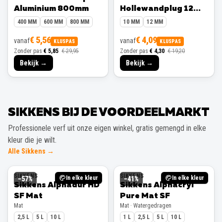
Aluminium 800mm
Hollewandplug 12
mm 10 stuks
400 MM
600 MM
800 MM
10 MM
12 MM
€ 5,56
€ 4,09
vanaf
vanaf
KLUSPAS
KLUSPAS
Zonder pas
€ 5,85
€ 29,95
Zonder pas
€ 4,30
€ 19,20
Bekijk →
Bekijk →
SIKKENS BIJ DE VOORDEELMARKT
Professionele verf uit onze eigen winkel, gratis gemengd in elke
kleur die je wilt.
Alle Sikkens →
SIKKENS
SIKKENS
In elke kleur
In elke kleur
−
57
%
−
41
%
Sikkens Alphadur HD
Sikkens Alphacryl
SF Mat
Pure Mat SF
Mat
Mat · Watergedragen
2,5 L
5 L
10 L
1 L
2,5 L
5 L
10 L