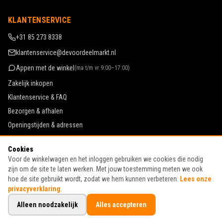
KLANTENSERVICE
+31 85 273 8338
klantenservice@devoordeelmarkt.nl
Appen met de winkel
(
ma t/m vr 9:00–17:00
)
Zakelijk inkopen
Klantenservice & FAQ
Bezorgen & afhalen
Openingstijden & adressen
Werken bij De Voordeelmarkt
Cookies
Algemene voorwaarden
Voor de winkelwagen en het inloggen gebruiken we cookies die nodig
Privacy & cookies
zijn om de site te laten werken. Met jouw toestemming meten we ook
hoe de site gebruikt wordt, zodat we hem kunnen verbeteren.
Lees onze
privacyverklaring
.
©
2026
De Voordeelmarkt · KvK 70367922 · BTW NL855528618B01
Alleen noodzakelijk
Alles accepteren
Gratis bezorgd of gratis afgehaald · Veilig betalen via Mollie