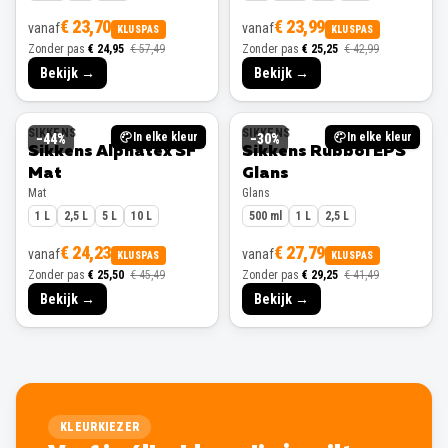
€ 23,70
€ 23,99
vanaf
vanaf
KLUSPAS
KLUSPAS
Zonder pas
€ 24,95
€ 57,49
Zonder pas
€ 25,25
€ 42,99
Bekijk →
Bekijk →
SIKKENS
SIKKENS
In elke kleur
In elke kleur
−
44
%
−
30
%
Sikkens Alphatex SF
Sikkens Rubbol EPS
Mat
Glans
Mat
Glans
1 L
2,5 L
5 L
10 L
500 ml
1 L
2,5 L
€ 24,23
€ 27,79
vanaf
vanaf
KLUSPAS
KLUSPAS
Zonder pas
€ 25,50
€ 45,49
Zonder pas
€ 29,25
€ 41,49
Bekijk →
Bekijk →
KLEURKIEZER