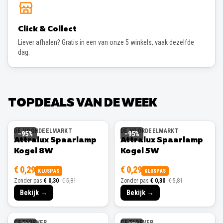
Click & Collect
Liever afhalen? Gratis in een van onze 5 winkels, vaak dezelfde
dag.
TOPDEALS VAN DE WEEK
DE VOORDEELMARKT
DE VOORDEELMARKT
−
95
%
−
95
%
Attralux Spaarlamp
Attralux Spaarlamp
Kogel 8W
Kogel 5W
€ 0,29
€ 0,29
KLUSPAS
KLUSPAS
Zonder pas
€ 0,30
€ 5,81
Zonder pas
€ 0,30
€ 5,81
Bekijk →
Bekijk →
CETABEVER
CETABEVER