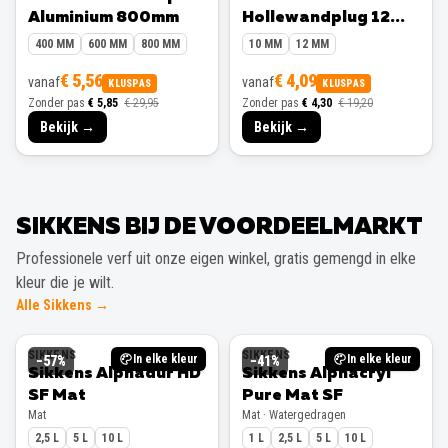
Aluminium 800mm
Hollewandplug 12
mm 10 stuks
400 MM
600 MM
800 MM
10 MM
12 MM
€ 5,56
€ 4,09
vanaf
vanaf
KLUSPAS
KLUSPAS
Zonder pas
€ 5,85
€ 29,95
Zonder pas
€ 4,30
€ 19,20
Bekijk →
Bekijk →
SIKKENS BIJ DE VOORDEELMARKT
Professionele verf uit onze eigen winkel, gratis gemengd in elke
kleur die je wilt.
Alle Sikkens →
SIKKENS
SIKKENS
In elke kleur
In elke kleur
−
57
%
−
41
%
Sikkens Alphadur HD
Sikkens Alphacryl
SF Mat
Pure Mat SF
Mat
Mat · Watergedragen
2,5 L
5 L
10 L
1 L
2,5 L
5 L
10 L