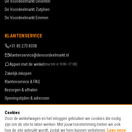
De Voordeelmarkt
Deventer
De Voordeelmarkt
Zutphen
De Voordeelmarkt
Emmen
KLANTENSERVICE
+31 85 273 8338
klantenservice@devoordeelmarkt.nl
Appen met de winkel
(
ma t/m vr 9:00–17:00
)
Zakelijk inkopen
Klantenservice & FAQ
Bezorgen & afhalen
Openingstijden & adressen
Werken bij De Voordeelmarkt
Cookies
Algemene voorwaarden
Voor de winkelwagen en het inloggen gebruiken we cookies die nodig
Privacy & cookies
zijn om de site te laten werken. Met jouw toestemming meten we ook
hoe de site gebruikt wordt, zodat we hem kunnen verbeteren.
Lees onze