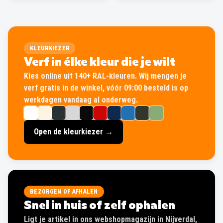
KLEURKIEZER
Verf in élke kleur die je wilt
Kies online uit 140+ RAL-kleuren. Wij mengen je
verf gratis in de winkel, vóór 09:00 besteld is op
werkdagen vandaag al onderweg.
Open de kleurkiezer →
BEZORGEN OF AFHALEN
Snel in huis of zelf ophalen
Ligt je artikel in ons webshopmagazijn in Nijverdal,