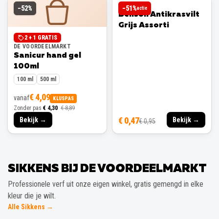
BENSON
−
52
%
−
51
%
actie
Benson Antikrasvilt
Grijs Assorti
2 + 1 GRATIS
DE VOORDEELMARKT
Sanicur hand gel
100ml
100 ml
500 ml
€ 4,09
vanaf
KLUSPAS
Zonder pas
€ 4,30
€ 8,89
€ 0,47
Bekijk →
Bekijk →
€ 0,95
SIKKENS BIJ DE VOORDEELMARKT
Professionele verf uit onze eigen winkel, gratis gemengd in elke
kleur die je wilt.
Alle Sikkens →