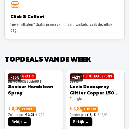
Click & Collect
Liever afhalen? Gratis in een van onze 5 winkels, vaak dezelfde
dag.
TOPDEALS VAN DE WEEK
2 + 1 GRATIS
GRATIS METAALSPONS
−
65
%
−
63
%
DE VOORDEELMARKT
LEVIS
Sanicur Handclean
Levis Decospray
Spray
Glitter Copper 150ml
Zijdeglans
Zijdeglans
€ 3,09
€ 4,89
KLUSPAS
KLUSPAS
Zonder pas
€ 3,25
€ 9,29
Zonder pas
€ 5,15
€ 13,99
Bekijk →
Bekijk →