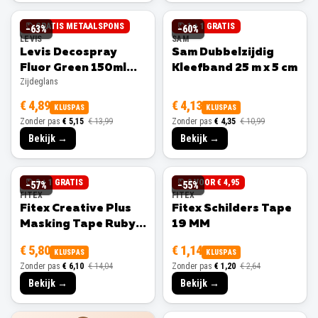
GRATIS METAALSPONS
1 + 1 GRATIS
−
63
%
−
60
%
LEVIS
SAM
Levis Decospray
Sam Dubbelzijdig
Fluor Green 150ml
Kleefband 25 m x 5 cm
Zijdeglans
Zijdeglans
€ 4,89
€ 4,13
KLUSPAS
KLUSPAS
Zonder pas
€ 5,15
€ 13,99
Zonder pas
€ 4,35
€ 10,99
Bekijk →
Bekijk →
3 + 1 GRATIS
3 VOOR € 4,95
−
57
%
−
55
%
FITEX
FITEX
Fitex Creative Plus
Fitex Schilders Tape
Masking Tape Ruby
19 MM
25 MM
€ 5,80
€ 1,14
KLUSPAS
KLUSPAS
Zonder pas
€ 6,10
€ 14,04
Zonder pas
€ 1,20
€ 2,64
Bekijk →
Bekijk →