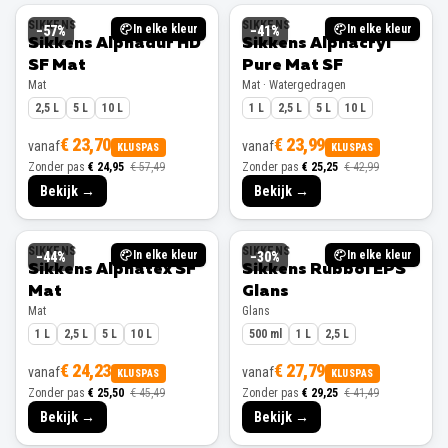
SIKKENS
SIKKENS
In elke kleur
In elke kleur
−
57
%
−
41
%
Sikkens Alphadur HD
Sikkens Alphacryl
SF Mat
Pure Mat SF
Mat
Mat · Watergedragen
2,5 L
5 L
10 L
1 L
2,5 L
5 L
10 L
€ 23,70
€ 23,99
vanaf
vanaf
KLUSPAS
KLUSPAS
Zonder pas
€ 24,95
€ 57,49
Zonder pas
€ 25,25
€ 42,99
Bekijk →
Bekijk →
SIKKENS
SIKKENS
In elke kleur
In elke kleur
−
44
%
−
30
%
Sikkens Alphatex SF
Sikkens Rubbol EPS
Mat
Glans
Mat
Glans
1 L
2,5 L
5 L
10 L
500 ml
1 L
2,5 L
€ 24,23
€ 27,79
vanaf
vanaf
KLUSPAS
KLUSPAS
Zonder pas
€ 25,50
€ 45,49
Zonder pas
€ 29,25
€ 41,49
Bekijk →
Bekijk →