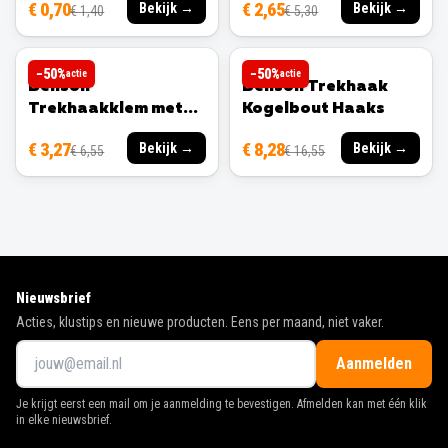
€ 0,70
€ 2,65
Bekijk →
Bekijk →
€ 1,40
€ 5,30
BENSON
BENSON
−
50
%
−
50
%
actie
actie
Benson
Benson Trekhaak
Trekhaakklem met
Kogelbout Haaks
Veer
€ 3,27
€ 8,28
Bekijk →
Bekijk →
€ 6,55
€ 16,55
Nieuwsbrief
Acties, klustips en nieuwe producten. Eens per maand, niet vaker.
Aanmelden
Je krijgt eerst een mail om je aanmelding te bevestigen. Afmelden kan met één klik
in elke nieuwsbrief.