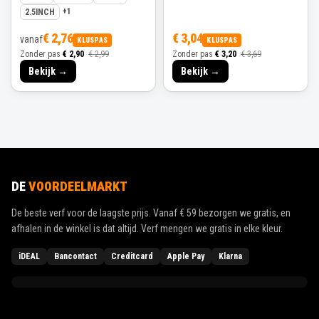
+
1
2.5INCH
€ 2,76
€ 3,04
vanaf
KLUSPAS
KLUSPAS
Zonder pas
€ 2,90
€ 2,99
Zonder pas
€ 3,20
€ 3,69
Bekijk →
Bekijk →
DE
VOORDEELMARKT
De beste verf voor de laagste prijs. Vanaf
€ 59
bezorgen we gratis, en
afhalen in de winkel is dat altijd. Verf mengen we gratis in elke kleur.
iDEAL
Bancontact
Creditcard
Apple Pay
Klarna