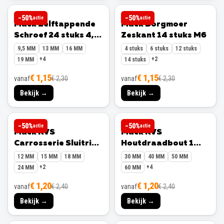
MACK
MACK
−
50
%
−
50
%
actie
actie
Mack Zelftappende
Mack Borgmoer
Schroef 24 stuks 4,2
Zeskant 14 stuks M6
x 13 mm
9,5 MM
13 MM
16 MM
4 stuks
6 stuks
12 stuks
+
4
+
2
19 MM
14 stuks
€ 1,15
€ 1,15
vanaf
€ 2,30
vanaf
€ 2,30
Bekijk →
Bekijk →
MACK
MACK
−
50
%
−
50
%
actie
actie
Mack RVS
Mack RVS
Carrosserie Sluitring
Houtdraadbout 1
10 stuks 5,3 x 15 mm
maal M10 x 100 mm
12 MM
15 MM
18 MM
30 MM
40 MM
50 MM
+
2
+
4
24 MM
60 MM
€ 1,20
€ 1,20
vanaf
€ 2,40
vanaf
€ 2,40
Bekijk →
Bekijk →