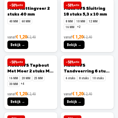
MACK
MACK
−
50
%
−
50
%
actie
actie
Mack Kettingveer 2
Mack RVS Sluitring
stuks 40 mm
18 stuks 5,3 x 10 mm
40 MM
60 MM
8 MM
10 MM
12 MM
+
2
16 MM
€ 1,20
€ 1,20
vanaf
€ 2,40
vanaf
€ 2,40
Bekijk →
Bekijk →
MACK
MACK
−
50
%
−
50
%
actie
actie
Mack RVS Tapbout
Mack RVS
Met Moer 2 stuks M8
Tandveerring 6 stuks
x 40 mm
M10
16 MM
20 MM
25 MM
6 stuks
8 stuks
10 stuks
+
4
30 MM
€ 1,20
€ 1,20
vanaf
€ 2,40
vanaf
€ 2,40
Bekijk →
Bekijk →
MACK
MACK