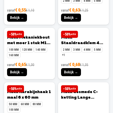
2 MM
3 MM
4 MM
5 MM
€ 0,55
€ 0,63
vanaf
€ 1,10
vanaf
€ 1,25
Bekijk →
Bekijk →
MACK
MACK
−
50
%
−
50
%
actie
actie
Mack Mekaniekbout
Mack
met moer 1 stuk M12
Staaldraadklem 4
x 140 mm
stuks 6 mm
100 MM
120 MM
140 MM
2 MM
3 MM
4 MM
5 MM
+
1
160 MM
€ 0,65
€ 0,68
vanaf
€ 1,30
vanaf
€ 1,35
Bekijk →
Bekijk →
MACK
MACK
−
50
%
−
50
%
actie
actie
Mack Karabijnhaak 1
Mack Gesmede C-
maal 6 x 60 mm
ketting Lange
Schakel 1 m x 5 mm
50 MM
60 MM
80 MM
100 MM