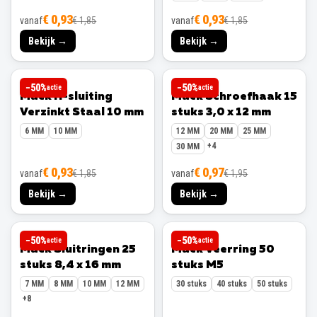
€ 0,93
€ 0,93
vanaf
€ 1,85
vanaf
€ 1,85
Bekijk →
Bekijk →
MACK
MACK
−
50
%
−
50
%
actie
actie
Mack H-sluiting
Mack Schroefhaak 15
Verzinkt Staal 10 mm
stuks 3,0 x 12 mm
6 MM
10 MM
12 MM
20 MM
25 MM
+
4
30 MM
€ 0,93
€ 0,97
vanaf
€ 1,85
vanaf
€ 1,95
Bekijk →
Bekijk →
MACK
MACK
−
50
%
−
50
%
actie
actie
Mack Sluitringen 25
Mack Veerring 50
stuks 8,4 x 16 mm
stuks M5
7 MM
8 MM
10 MM
12 MM
30 stuks
40 stuks
50 stuks
+
8