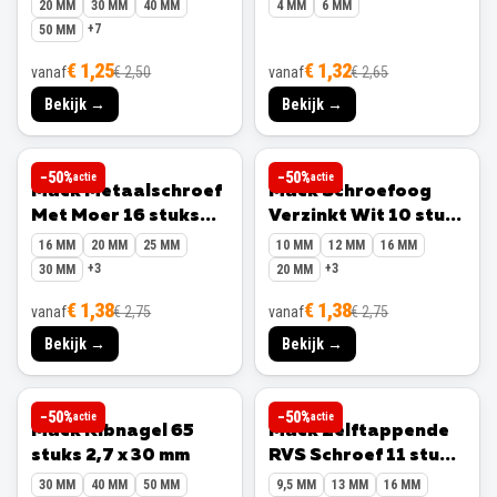
x 130 mm
meter
20 MM
30 MM
40 MM
4 MM
6 MM
+
7
50 MM
€ 1,25
€ 1,32
vanaf
€ 2,50
vanaf
€ 2,65
Bekijk →
Bekijk →
MACK
MACK
−
50
%
−
50
%
actie
actie
Mack Metaalschroef
Mack Schroefoog
Met Moer 16 stuks
Verzinkt Wit 10 stuks
M5 x 16 mm
2,3 x 10 mm
16 MM
20 MM
25 MM
10 MM
12 MM
16 MM
+
3
+
3
30 MM
20 MM
€ 1,38
€ 1,38
vanaf
€ 2,75
vanaf
€ 2,75
Bekijk →
Bekijk →
MACK
MACK
−
50
%
−
50
%
actie
actie
Mack Ribnagel 65
Mack Zelftappende
stuks 2,7 x 30 mm
RVS Schroef 11 stuks
4,2 x 16 mm
30 MM
40 MM
50 MM
9,5 MM
13 MM
16 MM