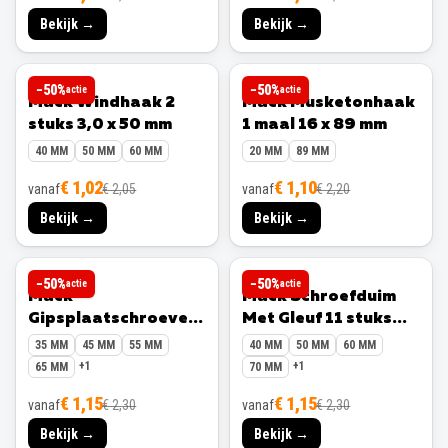
Bekijk →
Bekijk →
MACK
MACK
−
50
%
−
50
%
actie
actie
Mack Windhaak 2
Mack Musketonhaak
stuks 3,0 x 50 mm
1 maal 16 x 89 mm
40 MM
50 MM
60 MM
20 MM
89 MM
€ 1,02
€ 1,10
vanaf
€ 2,05
vanaf
€ 2,20
Bekijk →
Bekijk →
MACK
MACK
−
50
%
−
50
%
actie
actie
Mack
Mack Schroefduim
Gipsplaatschroeven
Met Gleuf 11 stuks
PH2 15 stuks 3,5 x 55
6,0 x 80 mm
35 MM
45 MM
55 MM
40 MM
50 MM
60 MM
mm
+
1
+
1
65 MM
70 MM
€ 1,15
€ 1,15
vanaf
€ 2,30
vanaf
€ 2,30
Bekijk →
Bekijk →