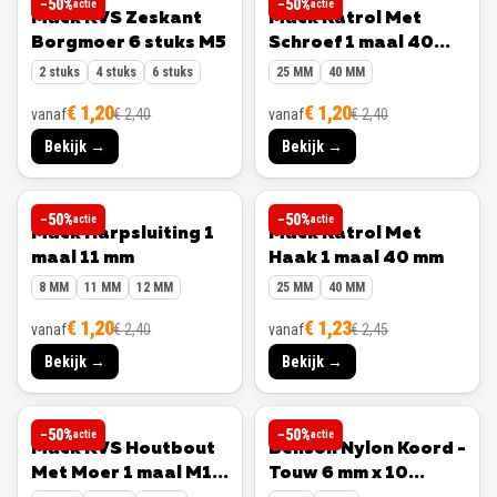
−
50
%
−
50
%
actie
actie
Mack RVS Zeskant
Mack Katrol Met
Borgmoer 6 stuks M5
Schroef 1 maal 40
mm
2 stuks
4 stuks
6 stuks
25 MM
40 MM
€ 1,20
€ 1,20
vanaf
€ 2,40
vanaf
€ 2,40
Bekijk →
Bekijk →
MACK
MACK
−
50
%
−
50
%
actie
actie
Mack Harpsluiting 1
Mack Katrol Met
maal 11 mm
Haak 1 maal 40 mm
8 MM
11 MM
12 MM
25 MM
40 MM
€ 1,20
€ 1,23
vanaf
€ 2,40
vanaf
€ 2,45
Bekijk →
Bekijk →
MACK
BENSON
−
50
%
−
50
%
actie
actie
Mack RVS Houtbout
Benson Nylon Koord -
Met Moer 1 maal M10
Touw 6 mm x 10