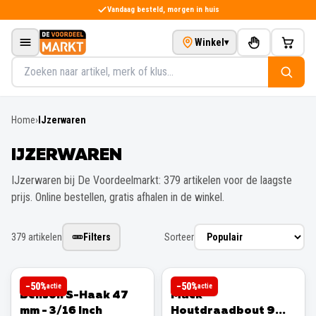
Direct naar de inhoud
Vandaag besteld, morgen in huis
Winkel
▾
Zoeken in het assortiment
Home
›
IJzerwaren
IJZERWAREN
IJzerwaren bij De Voordeelmarkt: 379 artikelen voor de laagste
prijs. Online bestellen, gratis afhalen in de winkel.
379
artikelen
Filters
Sorteer
BENSON
MACK
−
50
%
−
50
%
actie
actie
Benson S-Haak 47
Mack
mm - 3/16 Inch
Houtdraadbout 9