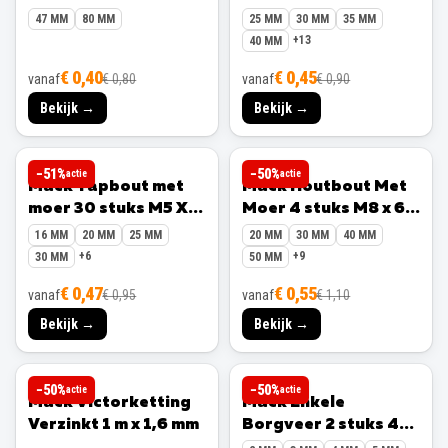
stuks M7 x 50 mm
47 MM
80 MM
25 MM
30 MM
35 MM
+
13
40 MM
€ 0,40
€ 0,45
vanaf
€ 0,80
vanaf
€ 0,90
Bekijk →
Bekijk →
MACK
MACK
−
51
%
−
50
%
actie
actie
Mack Tapbout met
Mack Houtbout Met
moer 30 stuks M5 X
Moer 4 stuks M8 x 60
30 mm
mm
16 MM
20 MM
25 MM
20 MM
30 MM
40 MM
+
6
+
9
30 MM
50 MM
€ 0,47
€ 0,55
vanaf
€ 0,95
vanaf
€ 1,10
Bekijk →
Bekijk →
MACK
MACK
−
50
%
−
50
%
actie
actie
Mack Victorketting
Mack Enkele
Verzinkt 1 m x 1,6 mm
Borgveer 2 stuks 4
mm