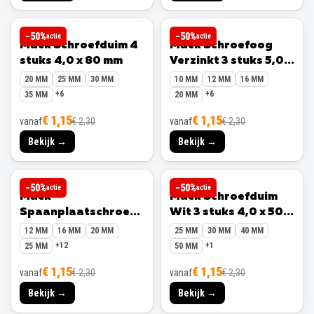
MACK
MACK
−
50
%
−
50
%
actie
actie
Mack Schroefduim 4
Mack Schroefoog
stuks 4,0 x 80 mm
Verzinkt 3 stuks 5,0 x
50 mm
20 MM
25 MM
30 MM
10 MM
12 MM
16 MM
+
6
+
6
35 MM
20 MM
€ 1,15
€ 1,15
vanaf
€ 2,30
vanaf
€ 2,30
Bekijk →
Bekijk →
MACK
MACK
−
50
%
−
50
%
actie
actie
Mack
Mack Schroefduim
Spaanplaatschroef
Wit 3 stuks 4,0 x 50
PZ3 100 stuks 6,0 x
mm
12 MM
16 MM
20 MM
25 MM
30 MM
40 MM
90 mm
+
12
+
1
25 MM
50 MM
€ 1,15
€ 1,15
vanaf
€ 2,30
vanaf
€ 2,30
Bekijk →
Bekijk →