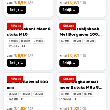
€ 0,97
€ 0,97
vanaf
€ 1,95
vanaf
€ 1,95
Bekijk →
Bekijk →
MACK
MACK
−
50
%
−
50
%
actie
actie
Mack Zeskant Moer 8
Mack Karabijnhaak
stuks M10
Met Borgmoer 100
mm
6 stuks
8 stuks
9 stuks
60 MM
80 MM
100 MM
+
4
12 stuks
€ 0,97
€ 0,97
vanaf
€ 1,95
vanaf
€ 1,95
Bekijk →
Bekijk →
BENSON
MACK
−
50
%
−
50
%
actie
actie
Benson Bokwiel 100
Mack Oogbout met
mm
moer 2 stuks M8 x 80
mm
75 MM
100 MM
125 MM
30 MM
60 MM
80 MM
+
1
+
1
160 MM
100 MM
€ 1,02
€ 1,02
vanaf
€ 2,05
vanaf
€ 2,05