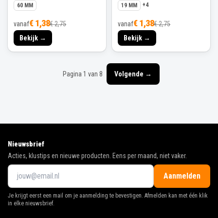
+
4
60 MM
19 MM
€ 1,38
€ 1,38
vanaf
€ 2,75
vanaf
€ 2,75
Bekijk →
Bekijk →
Pagina
1
van
8
Volgende →
Nieuwsbrief
Acties, klustips en nieuwe producten. Eens per maand, niet vaker.
Aanmelden
Je krijgt eerst een mail om je aanmelding te bevestigen. Afmelden kan met één klik
in elke nieuwsbrief.