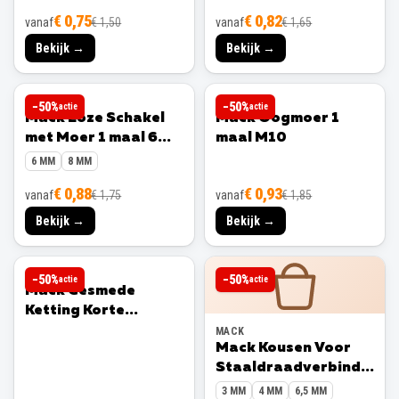
€ 0,75
€ 0,82
vanaf
€ 1,50
vanaf
€ 1,65
Bekijk →
Bekijk →
MACK
MACK
−
50
%
−
50
%
actie
actie
Mack Loze Schakel
Mack Oogmoer 1
met Moer 1 maal 6
maal M10
mm
6 MM
8 MM
€ 0,88
€ 0,93
vanaf
€ 1,75
vanaf
€ 1,85
Bekijk →
Bekijk →
MACK
−
50
%
−
50
%
actie
actie
Mack Gesmede
Ketting Korte
Schakel 1 m x 6 mm
MACK
Mack Kousen Voor
Staaldraadverbinding
4 stuks 3 mm
3 MM
4 MM
6,5 MM