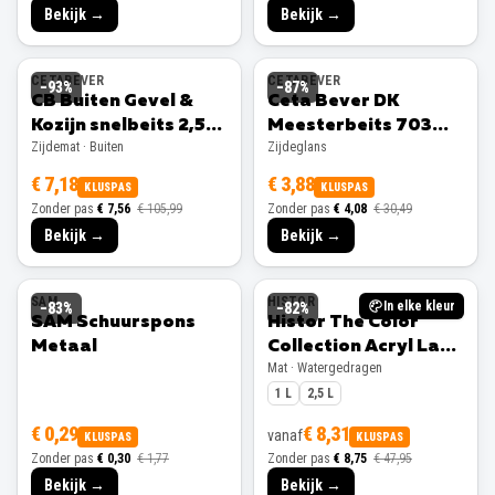
Bekijk →
Bekijk →
CETABEVER
CETABEVER
−
93
%
−
87
%
CB Buiten Gevel &
Ceta Bever DK
Kozijn snelbeits 2,5L
Meesterbeits 703
Zijdemat · Buiten
Zijdeglans
Ral 9001 Zijdemat
Bentheimergeel –
750 ml Zijdeglans
€ 7,18
€ 3,88
KLUSPAS
KLUSPAS
Zonder pas
€ 7,56
€ 105,99
Zonder pas
€ 4,08
€ 30,49
Bekijk →
Bekijk →
SAM
HISTOR
In elke kleur
−
83
%
−
82
%
SAM Schuurspons
Histor The Color
Metaal
Collection Acryl Lak
Mat · Watergedragen
Mat
1 L
2,5 L
€ 0,29
€ 8,31
vanaf
KLUSPAS
KLUSPAS
Zonder pas
€ 0,30
€ 1,77
Zonder pas
€ 8,75
€ 47,95
Bekijk →
Bekijk →