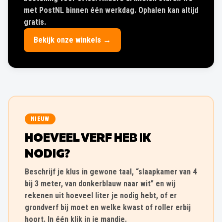
met PostNL binnen één werkdag. Ophalen kan altijd
gratis.
Bekijk onze winkels →
NIEUW
HOEVEEL VERF HEB IK
NODIG?
Beschrijf je klus in gewone taal, “slaapkamer van 4
bij 3 meter, van donkerblauw naar wit” en wij
rekenen uit hoeveel liter je nodig hebt, of er
grondverf bij moet en welke kwast of roller erbij
hoort. In één klik in je mandje.