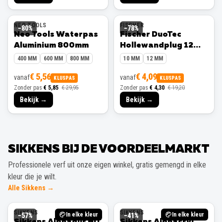
NEO TOOLS
FISCHER
−
80
%
−
78
%
Neo Tools Waterpas
Fischer DuoTec
Aluminium 800mm
Hollewandplug 12
mm 10 stuks
400 MM
600 MM
800 MM
10 MM
12 MM
€ 5,56
€ 4,09
vanaf
vanaf
KLUSPAS
KLUSPAS
Zonder pas
€ 5,85
€ 29,95
Zonder pas
€ 4,30
€ 19,20
Bekijk →
Bekijk →
SIKKENS BIJ DE VOORDEELMARKT
Professionele verf uit onze eigen winkel, gratis gemengd in elke
kleur die je wilt.
Alle Sikkens →
SIKKENS
SIKKENS
In elke kleur
In elke kleur
−
57
%
−
41
%
Sikkens Alphadur HD
Sikkens Alphacryl