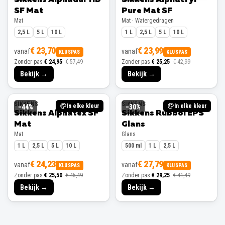
SF Mat
Pure Mat SF
Mat
Mat · Watergedragen
2,5 L
5 L
10 L
1 L
2,5 L
5 L
10 L
€ 23,70
€ 23,99
vanaf
vanaf
KLUSPAS
KLUSPAS
Zonder pas
€ 24,95
€ 57,49
Zonder pas
€ 25,25
€ 42,99
Bekijk →
Bekijk →
SIKKENS
SIKKENS
In elke kleur
In elke kleur
−
44
%
−
30
%
Sikkens Alphatex SF
Sikkens Rubbol EPS
Mat
Glans
Mat
Glans
1 L
2,5 L
5 L
10 L
500 ml
1 L
2,5 L
€ 24,23
€ 27,79
vanaf
vanaf
KLUSPAS
KLUSPAS
Zonder pas
€ 25,50
€ 45,49
Zonder pas
€ 29,25
€ 41,49
Bekijk →
Bekijk →