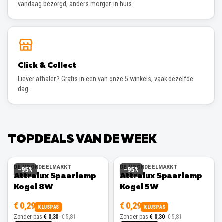
vandaag bezorgd, anders morgen in huis.
Click & Collect
Liever afhalen? Gratis in een van onze 5 winkels, vaak dezelfde
dag.
TOPDEALS VAN DE WEEK
DE VOORDEELMARKT
DE VOORDEELMARKT
−
95
%
−
95
%
Attralux Spaarlamp
Attralux Spaarlamp
Kogel 8W
Kogel 5W
€ 0,29
€ 0,29
KLUSPAS
KLUSPAS
Zonder pas
€ 0,30
€ 5,81
Zonder pas
€ 0,30
€ 5,81