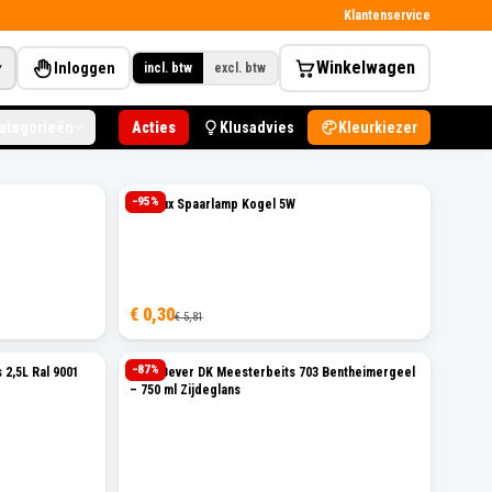
Klantenservice
Winkelwagen
Inloggen
▾
incl. btw
excl. btw
categorieën
Acties
Klusadvies
Kleurkiezer
−
95
%
Attralux Spaarlamp Kogel 5W
€ 0,30
€ 5,81
−
87
%
 2,5L Ral 9001
Ceta Bever DK Meesterbeits 703 Bentheimergeel
– 750 ml Zijdeglans