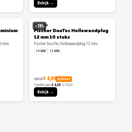
Bekijk →
FISCHER
−
78
%
uminium
Fischer DuoTec Hollewandplug
12 mm 10 stuks
00 mm
Fischer DuoTec Hollewandplug 12 mm
10 MM
12 MM
€ 4,09
vanaf
KLUSPAS
Zonder pas
€ 4,30
€ 19,20
Bekijk →