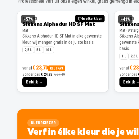
Professionele verf uit onze eigen winkel, gratis gemengd in elke
SIKKENS
In elke kleur
SIKKENS
−
57
%
−
41
%
Sikkens Alphadur HD SF Mat
Sikkens
Mat
Mat · Water
Sikkens Alphadur HD SF Mat in elke gewenste
Sikkens Alp
kleur, wij mengen gratis in de juiste basis.
gewenste kl
basis.
2,5 L
5 L
10 L
1 L
2,5 L
€ 23,70
€ 23
vanaf
vanaf
KLUSPAS
Zonder pas
€ 24,95
€ 57,49
Zonder pas
Bekijk →
Bekijk 
KLEURKIEZER
Verf in élke kleur die je wi