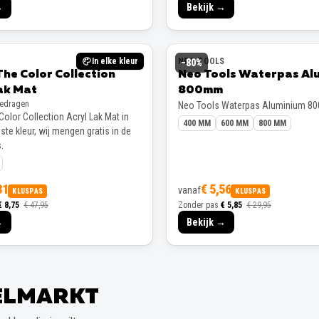
→
Bekijk →
In elke kleur
NEO TOOLS
−
80
%
The Color Collection
Neo Tools Waterpas Al
ak Mat
800mm
gedragen
Neo Tools Waterpas Aluminium 8
Color Collection Acryl Lak Mat in
400 MM
600 MM
800 MM
te kleur, wij mengen gratis in de
.
31
€ 5,56
vanaf
KLUSPAS
KLUSPAS
€ 8,75
€ 47,95
Zonder pas
€ 5,85
€ 29,95
→
Bekijk →
EELMARKT