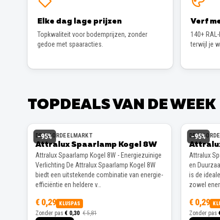
Elke dag lage prijzen
Verf me
Topkwaliteit voor bodemprijzen, zonder
140+ RAL-k
gedoe met spaaracties.
terwijl je 
TOPDEALS VAN DE WEEK
DE VOORDEELMARKT
DE VOORD
−
95
%
−
95
%
Attralux Spaarlamp Kogel 8W
Attral
Attralux Spaarlamp Kogel 8W - Energiezuinige
Attralux S
Verlichting De Attralux Spaarlamp Kogel 8W
en Duurzaa
biedt een uitstekende combinatie van energie-
is de ideal
efficiëntie en heldere v…
zowel energ
€ 0,29
€ 0,29
KLUSPAS
KL
Zonder pas
€ 0,30
€ 5,81
Zonder pas