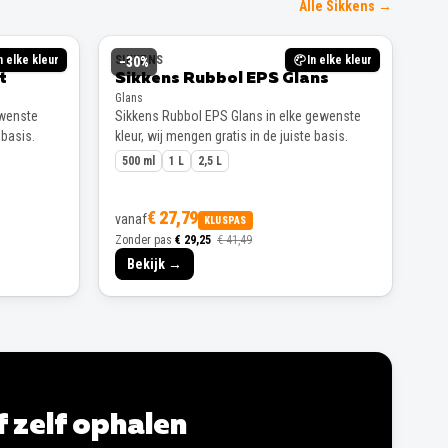
Alle Sikkens →
n elke kleur
SIKKENS
In elke kleur
−
30
%
t
Sikkens Rubbol EPS Glans
Glans
ewenste
Sikkens Rubbol EPS Glans in elke gewenste
 basis.
kleur, wij mengen gratis in de juiste basis.
500 ml
1 L
2,5 L
€ 27,79
vanaf
KLUSPAS
Zonder pas
€ 29,25
€ 41,49
Bekijk →
of zelf ophalen