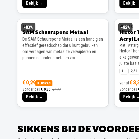
Bekijk →
Bekijk 
SAM
HISTOR
−
83
%
−
82
%
SAM Schuurspons Metaal
Histor 
De SAM Schuurspons Metaal is een handig en
Acryl L
effectief gereedschap dat u kunt gebruiken
Mat · Water
Histor The 
om verflagen van metaal te verwijderen en
elke gewens
pannen en andere metalen voor…
juiste basis
1 L
2,5 L
€ 0,29
€ 8,
vanaf
KLUSPAS
Zonder pas
€ 0,30
€ 1,77
Zonder pas
Bekijk →
Bekijk 
SIKKENS BIJ DE VOORD