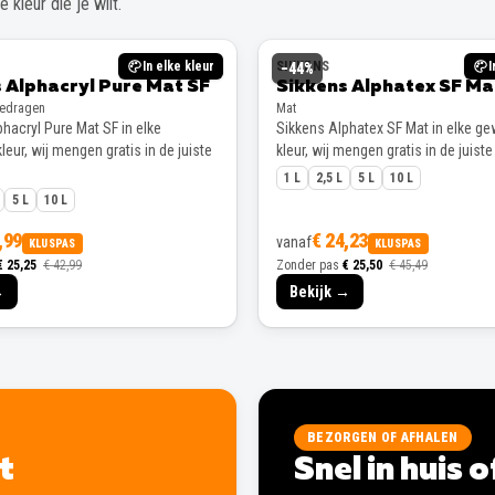
 kleur die je wilt.
In elke kleur
SIKKENS
I
−
44
%
 Alphacryl Pure Mat SF
Sikkens Alphatex SF Ma
gedragen
Mat
hacryl Pure Mat SF in elke
Sikkens Alphatex SF Mat in elke g
eur, wij mengen gratis in de juiste
kleur, wij mengen gratis in de juiste
1 L
2,5 L
5 L
10 L
5 L
10 L
,99
€ 24,23
vanaf
KLUSPAS
KLUSPAS
€ 25,25
€ 42,99
Zonder pas
€ 25,50
€ 45,49
→
Bekijk →
BEZORGEN OF AFHALEN
lt
Snel in huis 