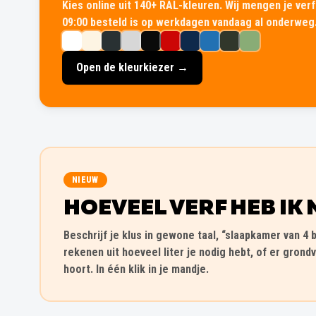
Kies online uit 140+ RAL-kleuren. Wij mengen je verf 
09:00 besteld is op werkdagen vandaag al onderweg
Open de kleurkiezer →
NIEUW
HOEVEEL VERF HEB IK 
Beschrijf je klus in gewone taal, “slaapkamer van 4 b
rekenen uit hoeveel liter je nodig hebt, of er grondv
hoort. In één klik in je mandje.