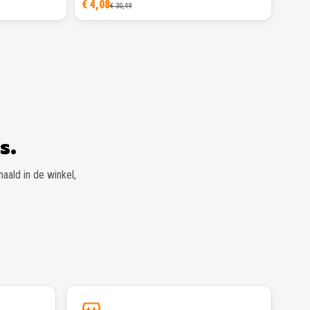
€ 4,08
€ 30,49
s.
aald in de winkel,