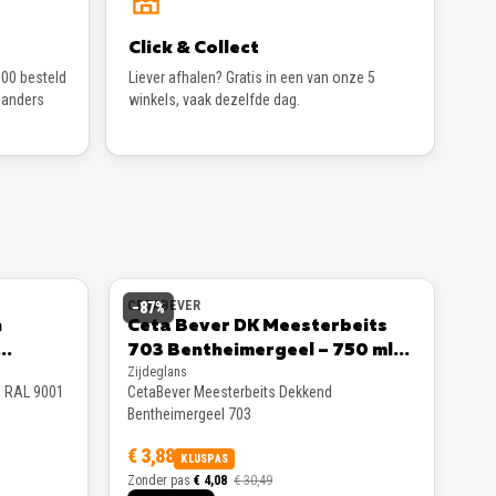
Click & Collect
00 besteld
Liever afhalen? Gratis in een van onze 5
 anders
winkels, vaak dezelfde dag.
CETABEVER
−
87
%
n
Ceta Bever DK Meesterbeits
703 Bentheimergeel – 750 ml
Zijdeglans
Zijdeglans
s RAL 9001
CetaBever Meesterbeits Dekkend
Bentheimergeel 703
€ 3,88
KLUSPAS
Zonder pas
€ 4,08
€ 30,49