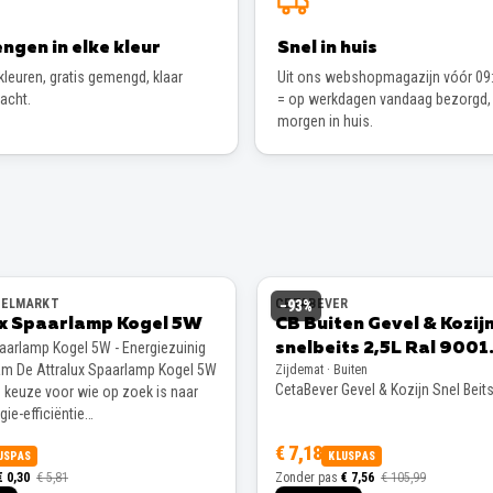
ngen in elke kleur
Snel in huis
leuren, gratis gemengd, klaar
Uit ons webshopmagazijn vóór 09:
wacht.
= op werkdagen vandaag bezorgd,
morgen in huis.
EELMARKT
CETABEVER
−
93
%
ux Spaarlamp Kogel 5W
CB Buiten Gevel & Kozij
paarlamp Kogel 5W - Energiezuinig
snelbeits 2,5L Ral 9001
m De Attralux Spaarlamp Kogel 5W
Zijdemat · Buiten
Zijdemat
CetaBever Gevel & Kozijn Snel Beit
e keuze voor wie op zoek is naar
ie-efficiëntie…
€ 7,18
USPAS
KLUSPAS
€ 0,30
€ 5,81
Zonder pas
€ 7,56
€ 105,99