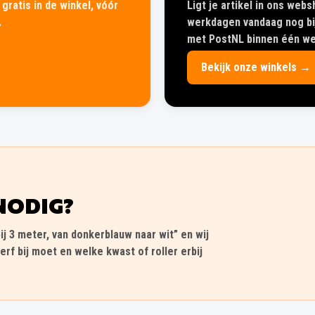
gratis in de winkel, vóór
Ligt je artikel in ons web
.
werkdagen vandaag nog bij
met PostNL binnen één wer
Bekijk onze winkels →
NODIG?
ij 3 meter, van donkerblauw naar wit” en wij
erf bij moet en welke kwast of roller erbij