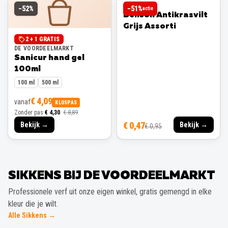
BENSON
−
52
%
−
51
%
actie
Benson Antikrasvilt
Grijs Assorti
2 + 1 GRATIS
DE VOORDEELMARKT
Sanicur hand gel
100ml
100 ml
500 ml
€ 4,09
vanaf
KLUSPAS
Zonder pas
€ 4,30
€ 8,89
€ 0,47
Bekijk →
Bekijk →
€ 0,95
SIKKENS BIJ DE VOORDEELMARKT
Professionele verf uit onze eigen winkel, gratis gemengd in elke
kleur die je wilt.
Alle Sikkens →