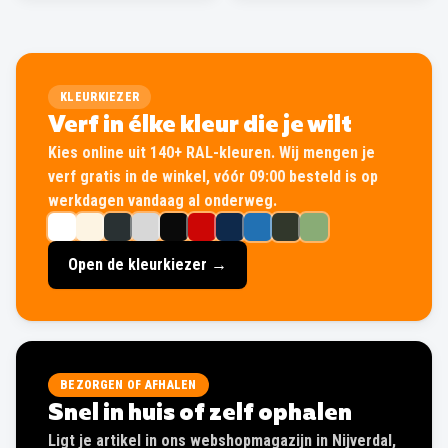
KLEURKIEZER
Verf in élke kleur die je wilt
Kies online uit 140+ RAL-kleuren. Wij mengen je
verf gratis in de winkel, vóór 09:00 besteld is op
werkdagen vandaag al onderweg.
Open de kleurkiezer →
BEZORGEN OF AFHALEN
Snel in huis of zelf ophalen
Ligt je artikel in ons webshopmagazijn in Nijverdal,