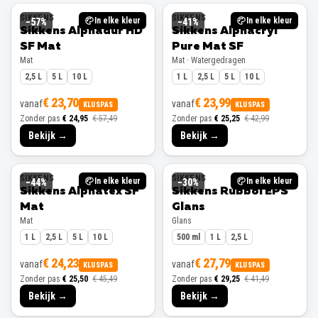
SIKKENS
SIKKENS
In elke kleur
In elke kleur
−
57
%
−
41
%
Sikkens Alphadur HD
Sikkens Alphacryl
SF Mat
Pure Mat SF
Mat
Mat · Watergedragen
2,5 L
5 L
10 L
1 L
2,5 L
5 L
10 L
€ 23,70
€ 23,99
vanaf
vanaf
KLUSPAS
KLUSPAS
Zonder pas
€ 24,95
€ 57,49
Zonder pas
€ 25,25
€ 42,99
Bekijk →
Bekijk →
SIKKENS
SIKKENS
In elke kleur
In elke kleur
−
44
%
−
30
%
Sikkens Alphatex SF
Sikkens Rubbol EPS
Mat
Glans
Mat
Glans
1 L
2,5 L
5 L
10 L
500 ml
1 L
2,5 L
€ 24,23
€ 27,79
vanaf
vanaf
KLUSPAS
KLUSPAS
Zonder pas
€ 25,50
€ 45,49
Zonder pas
€ 29,25
€ 41,49
Bekijk →
Bekijk →