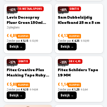
GRATIS METAALSPONS
1 + 1 GRATIS
−
63
%
−
60
%
LEVIS
SAM
Levis Decospray
Sam Dubbelzijdig
Fluor Green 150ml
Kleefband 25 m x 5 cm
Zijdeglans
Zijdeglans
€ 4,89
€ 4,13
KLUSPAS
KLUSPAS
Zonder pas
€ 5,15
€ 13,99
Zonder pas
€ 4,35
€ 10,99
Bekijk →
Bekijk →
3 + 1 GRATIS
3 VOOR € 4,95
−
57
%
−
55
%
FITEX
FITEX
Fitex Creative Plus
Fitex Schilders Tape
Masking Tape Ruby
19 MM
25 MM
€ 5,80
€ 1,14
KLUSPAS
KLUSPAS
Zonder pas
€ 6,10
€ 14,04
Zonder pas
€ 1,20
€ 2,64
Bekijk →
Bekijk →