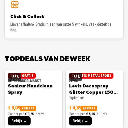
Click & Collect
Liever afhalen? Gratis in een van onze 5 winkels, vaak dezelfde
dag.
TOPDEALS VAN DE WEEK
2 + 1 GRATIS
GRATIS METAALSPONS
−
65
%
−
63
%
DE VOORDEELMARKT
LEVIS
Sanicur Handclean
Levis Decospray
Spray
Glitter Copper 150ml
Zijdeglans
Zijdeglans
€ 3,09
€ 4,89
KLUSPAS
KLUSPAS
Zonder pas
€ 3,25
€ 9,29
Zonder pas
€ 5,15
€ 13,99
Bekijk →
Bekijk →