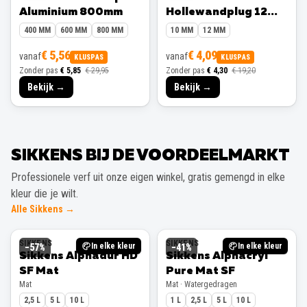
Aluminium 800mm
Hollewandplug 12
mm 10 stuks
400 MM
600 MM
800 MM
10 MM
12 MM
€ 5,56
€ 4,09
vanaf
vanaf
KLUSPAS
KLUSPAS
Zonder pas
€ 5,85
€ 29,95
Zonder pas
€ 4,30
€ 19,20
Bekijk →
Bekijk →
SIKKENS BIJ DE VOORDEELMARKT
Professionele verf uit onze eigen winkel, gratis gemengd in elke
kleur die je wilt.
Alle Sikkens →
SIKKENS
SIKKENS
In elke kleur
In elke kleur
−
57
%
−
41
%
Sikkens Alphadur HD
Sikkens Alphacryl
SF Mat
Pure Mat SF
Mat
Mat · Watergedragen
2,5 L
5 L
10 L
1 L
2,5 L
5 L
10 L