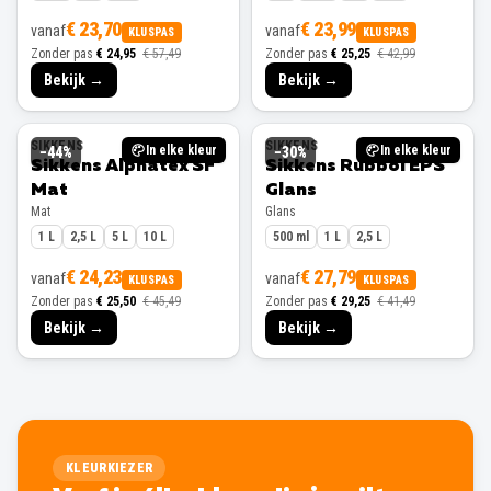
€ 23,70
€ 23,99
vanaf
vanaf
KLUSPAS
KLUSPAS
Zonder pas
€ 24,95
€ 57,49
Zonder pas
€ 25,25
€ 42,99
Bekijk →
Bekijk →
SIKKENS
SIKKENS
In elke kleur
In elke kleur
−
44
%
−
30
%
Sikkens Alphatex SF
Sikkens Rubbol EPS
Mat
Glans
Mat
Glans
1 L
2,5 L
5 L
10 L
500 ml
1 L
2,5 L
€ 24,23
€ 27,79
vanaf
vanaf
KLUSPAS
KLUSPAS
Zonder pas
€ 25,50
€ 45,49
Zonder pas
€ 29,25
€ 41,49
Bekijk →
Bekijk →
KLEURKIEZER