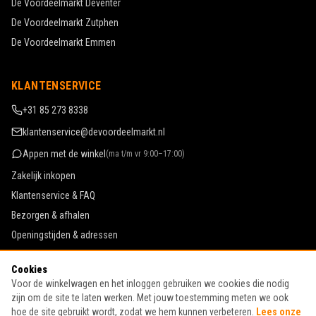
De Voordeelmarkt
Deventer
De Voordeelmarkt
Zutphen
De Voordeelmarkt
Emmen
KLANTENSERVICE
+31 85 273 8338
klantenservice@devoordeelmarkt.nl
Appen met de winkel
(
ma t/m vr 9:00–17:00
)
Zakelijk inkopen
Klantenservice & FAQ
Bezorgen & afhalen
Openingstijden & adressen
Werken bij De Voordeelmarkt
Cookies
Algemene voorwaarden
Voor de winkelwagen en het inloggen gebruiken we cookies die nodig
Privacy & cookies
zijn om de site te laten werken. Met jouw toestemming meten we ook
hoe de site gebruikt wordt, zodat we hem kunnen verbeteren.
Lees onze