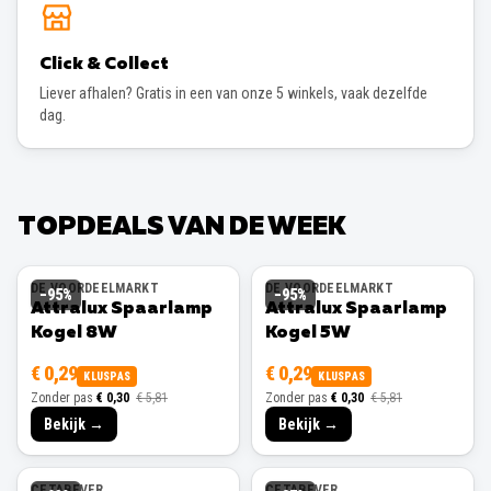
Click & Collect
Liever afhalen? Gratis in een van onze 5 winkels, vaak dezelfde
dag.
TOPDEALS VAN DE WEEK
DE VOORDEELMARKT
DE VOORDEELMARKT
−
95
%
−
95
%
Attralux Spaarlamp
Attralux Spaarlamp
Kogel 8W
Kogel 5W
€ 0,29
€ 0,29
KLUSPAS
KLUSPAS
Zonder pas
€ 0,30
€ 5,81
Zonder pas
€ 0,30
€ 5,81
Bekijk →
Bekijk →
CETABEVER
CETABEVER