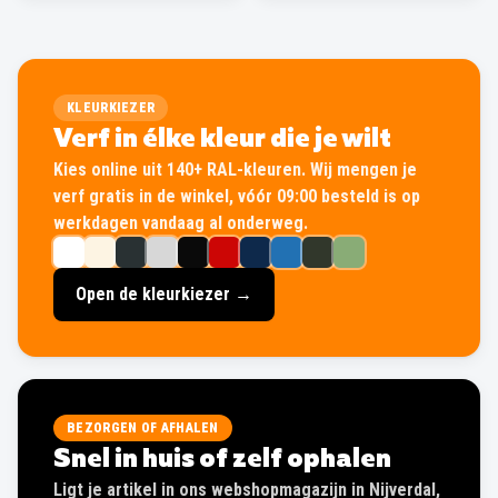
KLEURKIEZER
Verf in élke kleur die je wilt
Kies online uit 140+ RAL-kleuren. Wij mengen je
verf gratis in de winkel, vóór 09:00 besteld is op
werkdagen vandaag al onderweg.
Open de kleurkiezer →
BEZORGEN OF AFHALEN
Snel in huis of zelf ophalen
Ligt je artikel in ons webshopmagazijn in Nijverdal,