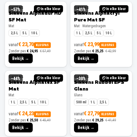
SIKKENS
SIKKENS
In elke kleur
In elke kleur
−
57
%
−
41
%
Sikkens Alphadur HD
Sikkens Alphacryl
SF Mat
Pure Mat SF
Mat
Mat · Watergedragen
2,5 L
5 L
10 L
1 L
2,5 L
5 L
10 L
€ 23,70
€ 23,99
vanaf
vanaf
KLUSPAS
KLUSPAS
Zonder pas
€ 24,95
€ 57,49
Zonder pas
€ 25,25
€ 42,99
Bekijk →
Bekijk →
SIKKENS
SIKKENS
In elke kleur
In elke kleur
−
44
%
−
30
%
Sikkens Alphatex SF
Sikkens Rubbol EPS
Mat
Glans
Mat
Glans
1 L
2,5 L
5 L
10 L
500 ml
1 L
2,5 L
€ 24,23
€ 27,79
vanaf
vanaf
KLUSPAS
KLUSPAS
Zonder pas
€ 25,50
€ 45,49
Zonder pas
€ 29,25
€ 41,49
Bekijk →
Bekijk →