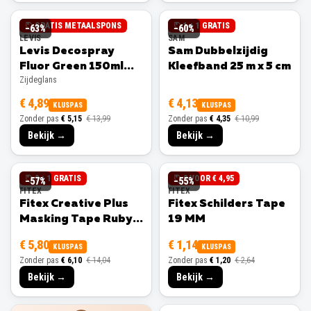
GRATIS METAALSPONS
1 + 1 GRATIS
−
63
%
−
60
%
LEVIS
SAM
Levis Decospray
Sam Dubbelzijdig
Fluor Green 150ml
Kleefband 25 m x 5 cm
Zijdeglans
Zijdeglans
€ 4,89
€ 4,13
KLUSPAS
KLUSPAS
Zonder pas
€ 5,15
€ 13,99
Zonder pas
€ 4,35
€ 10,99
Bekijk →
Bekijk →
3 + 1 GRATIS
3 VOOR € 4,95
−
57
%
−
55
%
FITEX
FITEX
Fitex Creative Plus
Fitex Schilders Tape
Masking Tape Ruby
19 MM
25 MM
€ 5,80
€ 1,14
KLUSPAS
KLUSPAS
Zonder pas
€ 6,10
€ 14,04
Zonder pas
€ 1,20
€ 2,64
Bekijk →
Bekijk →