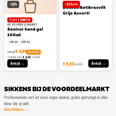
BENSON
−
52
%
−
51
%
actie
Benson Antikrasvilt
Grijs Assorti
2 + 1 GRATIS
DE VOORDEELMARKT
Sanicur hand gel
100ml
100 ml
500 ml
€ 4,09
vanaf
KLUSPAS
Zonder pas
€ 4,30
€ 8,89
€ 0,47
Bekijk →
Bekijk →
€ 0,95
SIKKENS BIJ DE VOORDEELMARKT
Professionele verf uit onze eigen winkel, gratis gemengd in elke
kleur die je wilt.
Alle Sikkens →