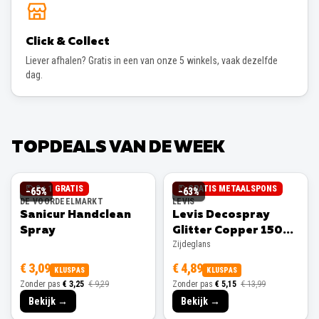
Click & Collect
Liever afhalen? Gratis in een van onze 5 winkels, vaak dezelfde
dag.
TOPDEALS VAN DE WEEK
2 + 1 GRATIS
GRATIS METAALSPONS
−
65
%
−
63
%
DE VOORDEELMARKT
LEVIS
Sanicur Handclean
Levis Decospray
Spray
Glitter Copper 150ml
Zijdeglans
Zijdeglans
€ 3,09
€ 4,89
KLUSPAS
KLUSPAS
Zonder pas
€ 3,25
€ 9,29
Zonder pas
€ 5,15
€ 13,99
Bekijk →
Bekijk →