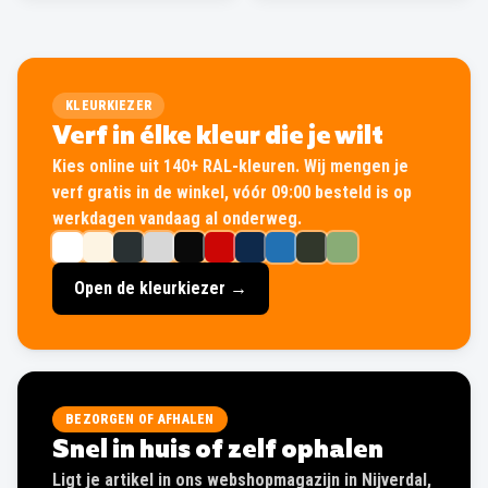
KLEURKIEZER
Verf in élke kleur die je wilt
Kies online uit 140+ RAL-kleuren. Wij mengen je
verf gratis in de winkel, vóór 09:00 besteld is op
werkdagen vandaag al onderweg.
Open de kleurkiezer →
BEZORGEN OF AFHALEN
Snel in huis of zelf ophalen
Ligt je artikel in ons webshopmagazijn in Nijverdal,