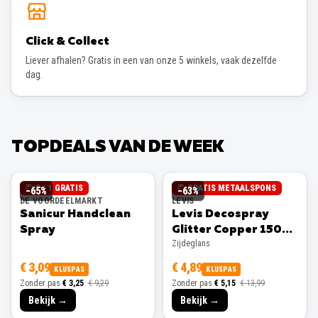
Click & Collect
Liever afhalen? Gratis in een van onze 5 winkels, vaak dezelfde
dag.
TOPDEALS VAN DE WEEK
2 + 1 GRATIS
GRATIS METAALSPONS
−
65
%
−
63
%
DE VOORDEELMARKT
LEVIS
Sanicur Handclean
Levis Decospray
Spray
Glitter Copper 150ml
Zijdeglans
Zijdeglans
€ 3,09
€ 4,89
KLUSPAS
KLUSPAS
Zonder pas
€ 3,25
€ 9,29
Zonder pas
€ 5,15
€ 13,99
Bekijk →
Bekijk →