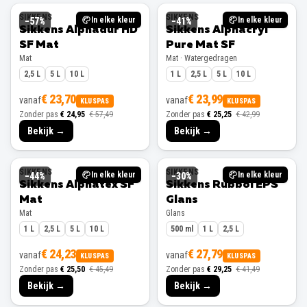
SIKKENS
SIKKENS
In elke kleur
In elke kleur
−
57
%
−
41
%
Sikkens Alphadur HD
Sikkens Alphacryl
SF Mat
Pure Mat SF
Mat
Mat · Watergedragen
2,5 L
5 L
10 L
1 L
2,5 L
5 L
10 L
€ 23,70
€ 23,99
vanaf
vanaf
KLUSPAS
KLUSPAS
Zonder pas
€ 24,95
€ 57,49
Zonder pas
€ 25,25
€ 42,99
Bekijk →
Bekijk →
SIKKENS
SIKKENS
In elke kleur
In elke kleur
−
44
%
−
30
%
Sikkens Alphatex SF
Sikkens Rubbol EPS
Mat
Glans
Mat
Glans
1 L
2,5 L
5 L
10 L
500 ml
1 L
2,5 L
€ 24,23
€ 27,79
vanaf
vanaf
KLUSPAS
KLUSPAS
Zonder pas
€ 25,50
€ 45,49
Zonder pas
€ 29,25
€ 41,49
Bekijk →
Bekijk →