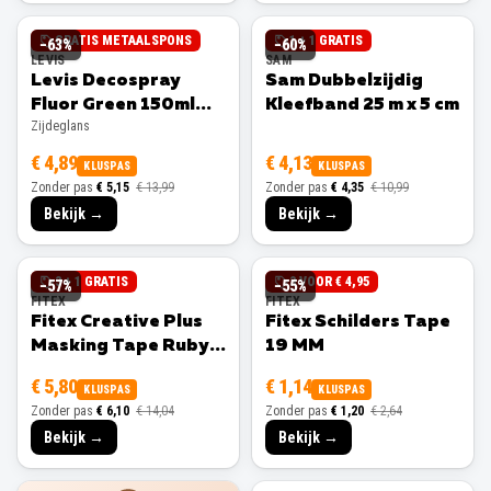
GRATIS METAALSPONS
1 + 1 GRATIS
−
63
%
−
60
%
LEVIS
SAM
Levis Decospray
Sam Dubbelzijdig
Fluor Green 150ml
Kleefband 25 m x 5 cm
Zijdeglans
Zijdeglans
€ 4,89
€ 4,13
KLUSPAS
KLUSPAS
Zonder pas
€ 5,15
€ 13,99
Zonder pas
€ 4,35
€ 10,99
Bekijk →
Bekijk →
3 + 1 GRATIS
3 VOOR € 4,95
−
57
%
−
55
%
FITEX
FITEX
Fitex Creative Plus
Fitex Schilders Tape
Masking Tape Ruby
19 MM
25 MM
€ 5,80
€ 1,14
KLUSPAS
KLUSPAS
Zonder pas
€ 6,10
€ 14,04
Zonder pas
€ 1,20
€ 2,64
Bekijk →
Bekijk →