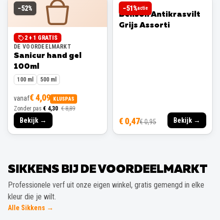
BENSON
−
52
%
−
51
%
actie
Benson Antikrasvilt
Grijs Assorti
2 + 1 GRATIS
DE VOORDEELMARKT
Sanicur hand gel
100ml
100 ml
500 ml
€ 4,09
vanaf
KLUSPAS
Zonder pas
€ 4,30
€ 8,89
€ 0,47
Bekijk →
Bekijk →
€ 0,95
SIKKENS BIJ DE VOORDEELMARKT
Professionele verf uit onze eigen winkel, gratis gemengd in elke
kleur die je wilt.
Alle Sikkens →