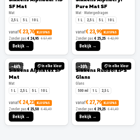
SF Mat
Pure Mat SF
Mat
Mat · Watergedragen
2,5 L
5 L
10 L
1 L
2,5 L
5 L
10 L
€ 23,70
€ 23,99
vanaf
vanaf
KLUSPAS
KLUSPAS
Zonder pas
€ 24,95
€ 57,49
Zonder pas
€ 25,25
€ 42,99
Bekijk →
Bekijk →
SIKKENS
SIKKENS
In elke kleur
In elke kleur
−
44
%
−
30
%
Sikkens Alphatex SF
Sikkens Rubbol EPS
Mat
Glans
Mat
Glans
1 L
2,5 L
5 L
10 L
500 ml
1 L
2,5 L
€ 24,23
€ 27,79
vanaf
vanaf
KLUSPAS
KLUSPAS
Zonder pas
€ 25,50
€ 45,49
Zonder pas
€ 29,25
€ 41,49
Bekijk →
Bekijk →