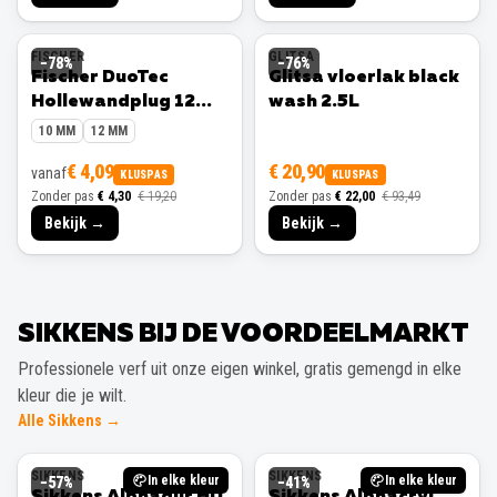
FISCHER
GLITSA
−
78
%
−
76
%
Fischer DuoTec
Glitsa vloerlak black
Hollewandplug 12
wash 2.5L
mm 10 stuks
10 MM
12 MM
€ 4,09
€ 20,90
vanaf
KLUSPAS
KLUSPAS
Zonder pas
€ 4,30
€ 19,20
Zonder pas
€ 22,00
€ 93,49
Bekijk →
Bekijk →
SIKKENS BIJ DE VOORDEELMARKT
Professionele verf uit onze eigen winkel, gratis gemengd in elke
kleur die je wilt.
Alle Sikkens →
SIKKENS
SIKKENS
In elke kleur
In elke kleur
−
57
%
−
41
%
Sikkens Alphadur HD
Sikkens Alphacryl