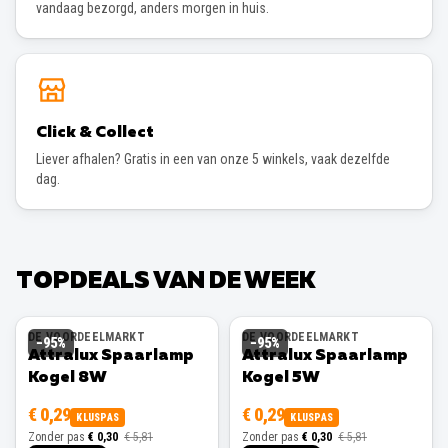
vandaag bezorgd, anders morgen in huis.
Click & Collect
Liever afhalen? Gratis in een van onze 5 winkels, vaak dezelfde
dag.
TOPDEALS VAN DE WEEK
DE VOORDEELMARKT
DE VOORDEELMARKT
−
95
%
−
95
%
Attralux Spaarlamp
Attralux Spaarlamp
Kogel 8W
Kogel 5W
€ 0,29
€ 0,29
KLUSPAS
KLUSPAS
Zonder pas
€ 0,30
€ 5,81
Zonder pas
€ 0,30
€ 5,81