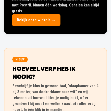
met PostNL binnen één werkdag. Ophalen kan altijd
gratis.
Bekijk onze winkels →
NIEUW
HOEVEEL VERF HEB IK
NODIG?
Beschrijf je klus in gewone taal, “slaapkamer van 4
bij 3 meter, van donkerblauw naar wit” en wij
rekenen uit hoeveel liter je nodig hebt, of er
grondverf bij moet en welke kwast of roller erbij
hoort. In één klik in je mandje.