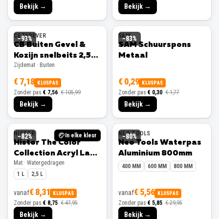
Bekijk →
Bekijk →
CETABEVER
SAM
−
93
%
−
83
%
CB Buiten Gevel &
SAM Schuurspons
Kozijn snelbeits 2,5L
Metaal
Zijdemat · Buiten
Ral 9001 Zijdemat
€ 7,18
€ 0,29
KLUSPAS
KLUSPAS
Zonder pas
€ 7,56
€ 105,99
Zonder pas
€ 0,30
€ 1,77
Bekijk →
Bekijk →
HISTOR
NEO TOOLS
In elke kleur
−
82
%
−
80
%
Histor The Color
Neo Tools Waterpas
Collection Acryl Lak
Aluminium 800mm
Mat · Watergedragen
Mat
400 MM
600 MM
800 MM
1 L
2,5 L
€ 8,31
€ 5,56
vanaf
vanaf
KLUSPAS
KLUSPAS
Zonder pas
€ 8,75
€ 47,95
Zonder pas
€ 5,85
€ 29,95
Bekijk →
Bekijk →