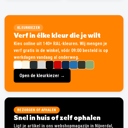
KLEURKIEZER
Verf in élke kleur die je wilt
Kies online uit 140+ RAL-kleuren. Wij mengen je
verf gratis in de winkel, vóór 09:00 besteld is op
werkdagen vandaag al onderweg.
Open de kleurkiezer →
BEZORGEN OF AFHALEN
Snel in huis of zelf ophalen
Ligt je artikel in ons webshopmagazijn in Nijverdal,