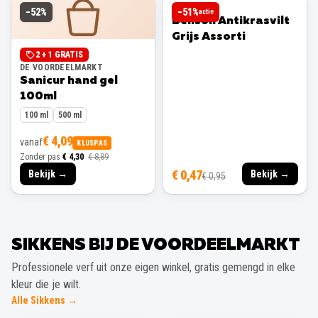
BENSON
−
52
%
−
51
%
actie
Benson Antikrasvilt
Grijs Assorti
2 + 1 GRATIS
DE VOORDEELMARKT
Sanicur hand gel
100ml
100 ml
500 ml
€ 4,09
vanaf
KLUSPAS
Zonder pas
€ 4,30
€ 8,89
€ 0,47
Bekijk →
Bekijk →
€ 0,95
SIKKENS BIJ DE VOORDEELMARKT
Professionele verf uit onze eigen winkel, gratis gemengd in elke
kleur die je wilt.
Alle Sikkens →