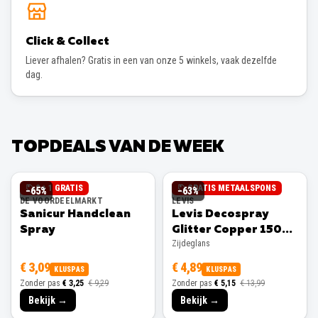
Click & Collect
Liever afhalen? Gratis in een van onze 5 winkels, vaak dezelfde
dag.
TOPDEALS VAN DE WEEK
2 + 1 GRATIS
GRATIS METAALSPONS
−
65
%
−
63
%
DE VOORDEELMARKT
LEVIS
Sanicur Handclean
Levis Decospray
Spray
Glitter Copper 150ml
Zijdeglans
Zijdeglans
€ 3,09
€ 4,89
KLUSPAS
KLUSPAS
Zonder pas
€ 3,25
€ 9,29
Zonder pas
€ 5,15
€ 13,99
Bekijk →
Bekijk →