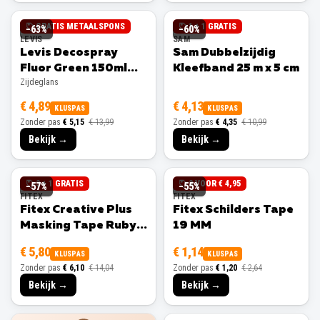
GRATIS METAALSPONS
1 + 1 GRATIS
−
63
%
−
60
%
LEVIS
SAM
Levis Decospray
Sam Dubbelzijdig
Fluor Green 150ml
Kleefband 25 m x 5 cm
Zijdeglans
Zijdeglans
€ 4,89
€ 4,13
KLUSPAS
KLUSPAS
Zonder pas
€ 5,15
€ 13,99
Zonder pas
€ 4,35
€ 10,99
Bekijk →
Bekijk →
3 + 1 GRATIS
3 VOOR € 4,95
−
57
%
−
55
%
FITEX
FITEX
Fitex Creative Plus
Fitex Schilders Tape
Masking Tape Ruby
19 MM
25 MM
€ 5,80
€ 1,14
KLUSPAS
KLUSPAS
Zonder pas
€ 6,10
€ 14,04
Zonder pas
€ 1,20
€ 2,64
Bekijk →
Bekijk →