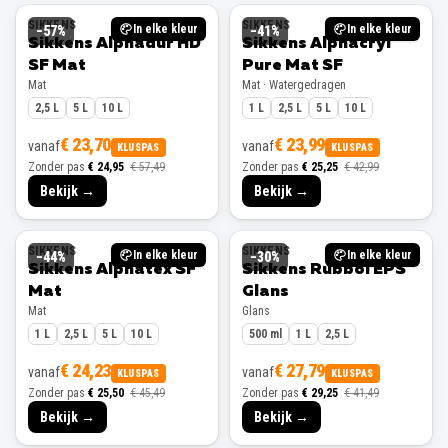
SIKKENS
SIKKENS
In elke kleur
In elke kleur
−
57
%
−
41
%
Sikkens Alphadur HD
Sikkens Alphacryl
SF Mat
Pure Mat SF
Mat
Mat · Watergedragen
2,5 L
5 L
10 L
1 L
2,5 L
5 L
10 L
€ 23,70
€ 23,99
vanaf
vanaf
KLUSPAS
KLUSPAS
Zonder pas
€ 24,95
€ 57,49
Zonder pas
€ 25,25
€ 42,99
Bekijk →
Bekijk →
SIKKENS
SIKKENS
In elke kleur
In elke kleur
−
44
%
−
30
%
Sikkens Alphatex SF
Sikkens Rubbol EPS
Mat
Glans
Mat
Glans
1 L
2,5 L
5 L
10 L
500 ml
1 L
2,5 L
€ 24,23
€ 27,79
vanaf
vanaf
KLUSPAS
KLUSPAS
Zonder pas
€ 25,50
€ 45,49
Zonder pas
€ 29,25
€ 41,49
Bekijk →
Bekijk →