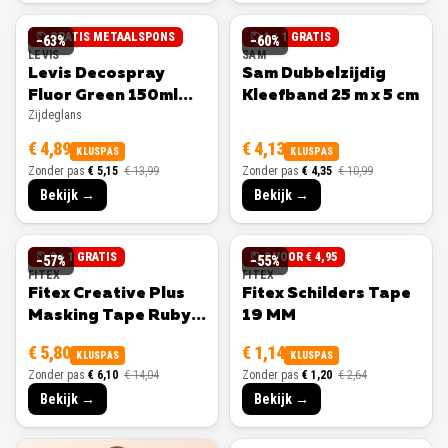
GRATIS METAALSPONS
1 + 1 GRATIS
−
63
%
−
60
%
LEVIS
SAM
Levis Decospray
Sam Dubbelzijdig
Fluor Green 150ml
Kleefband 25 m x 5 cm
Zijdeglans
Zijdeglans
€ 4,89
€ 4,13
KLUSPAS
KLUSPAS
Zonder pas
€ 5,15
€ 13,99
Zonder pas
€ 4,35
€ 10,99
Bekijk →
Bekijk →
3 + 1 GRATIS
3 VOOR € 4,95
−
57
%
−
55
%
FITEX
FITEX
Fitex Creative Plus
Fitex Schilders Tape
Masking Tape Ruby
19 MM
25 MM
€ 5,80
€ 1,14
KLUSPAS
KLUSPAS
Zonder pas
€ 6,10
€ 14,04
Zonder pas
€ 1,20
€ 2,64
Bekijk →
Bekijk →