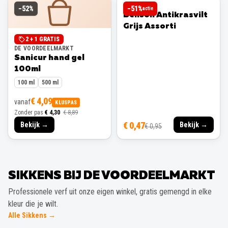
BENSON
−
52
%
−
51
%
actie
Benson Antikrasvilt
Grijs Assorti
2 + 1 GRATIS
DE VOORDEELMARKT
Sanicur hand gel
100ml
100 ml
500 ml
€ 4,09
vanaf
KLUSPAS
Zonder pas
€ 4,30
€ 8,89
€ 0,47
Bekijk →
Bekijk →
€ 0,95
SIKKENS BIJ DE VOORDEELMARKT
Professionele verf uit onze eigen winkel, gratis gemengd in elke
kleur die je wilt.
Alle Sikkens →