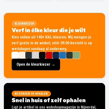
KLEURKIEZER
Verf in élke kleur die je wilt
Kies online uit 140+ RAL-kleuren. Wij mengen je
verf gratis in de winkel, vóór 09:00 besteld is op
werkdagen vandaag al onderweg.
Open de kleurkiezer →
BEZORGEN OF AFHALEN
Snel in huis of zelf ophalen
Ligt je artikel in ons webshopmagazijn in Nijverdal,