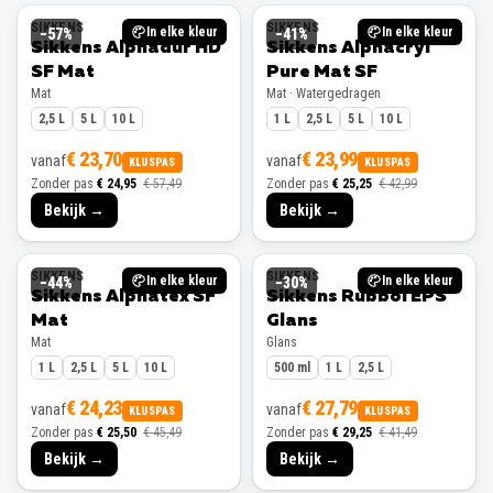
SIKKENS
SIKKENS
In elke kleur
In elke kleur
−
57
%
−
41
%
Sikkens Alphadur HD
Sikkens Alphacryl
SF Mat
Pure Mat SF
Mat
Mat · Watergedragen
2,5 L
5 L
10 L
1 L
2,5 L
5 L
10 L
€ 23,70
€ 23,99
vanaf
vanaf
KLUSPAS
KLUSPAS
Zonder pas
€ 24,95
€ 57,49
Zonder pas
€ 25,25
€ 42,99
Bekijk →
Bekijk →
SIKKENS
SIKKENS
In elke kleur
In elke kleur
−
44
%
−
30
%
Sikkens Alphatex SF
Sikkens Rubbol EPS
Mat
Glans
Mat
Glans
1 L
2,5 L
5 L
10 L
500 ml
1 L
2,5 L
€ 24,23
€ 27,79
vanaf
vanaf
KLUSPAS
KLUSPAS
Zonder pas
€ 25,50
€ 45,49
Zonder pas
€ 29,25
€ 41,49
Bekijk →
Bekijk →