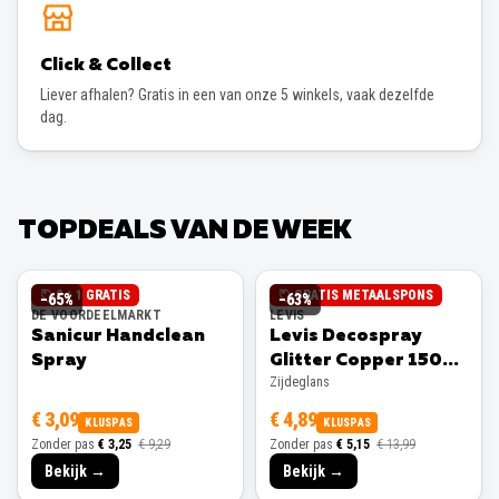
Click & Collect
Liever afhalen? Gratis in een van onze 5 winkels, vaak dezelfde
dag.
TOPDEALS VAN DE WEEK
2 + 1 GRATIS
GRATIS METAALSPONS
−
65
%
−
63
%
DE VOORDEELMARKT
LEVIS
Sanicur Handclean
Levis Decospray
Spray
Glitter Copper 150ml
Zijdeglans
Zijdeglans
€ 3,09
€ 4,89
KLUSPAS
KLUSPAS
Zonder pas
€ 3,25
€ 9,29
Zonder pas
€ 5,15
€ 13,99
Bekijk →
Bekijk →