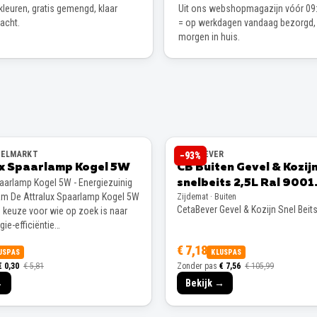
leuren, gratis gemengd, klaar
Uit ons webshopmagazijn vóór 09:
wacht.
= op werkdagen vandaag bezorgd,
morgen in huis.
EELMARKT
CETABEVER
−
93
%
ux Spaarlamp Kogel 5W
CB Buiten Gevel & Kozij
paarlamp Kogel 5W - Energiezuinig
snelbeits 2,5L Ral 9001
m De Attralux Spaarlamp Kogel 5W
Zijdemat · Buiten
Zijdemat
CetaBever Gevel & Kozijn Snel Beit
e keuze voor wie op zoek is naar
ie-efficiëntie…
€ 7,18
USPAS
KLUSPAS
€ 0,30
€ 5,81
Zonder pas
€ 7,56
€ 105,99
→
Bekijk →