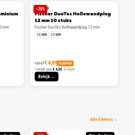
FISCHER
−
78
%
uminium
Fischer DuoTec Hollewandplug
12 mm 10 stuks
00 mm
Fischer DuoTec Hollewandplug 12 mm
10 MM
12 MM
€ 4,09
vanaf
KLUSPAS
Zonder pas
€ 4,30
€ 19,20
Bekijk →
Alle Sikkens →