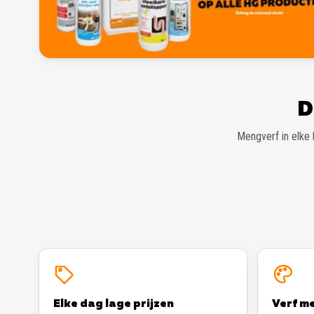
D
Mengverf in elke 
Elke dag lage prijzen
Verf me