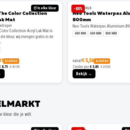
In elke kleur
NEO TOOLS
−
80
%
The Color Collection
Neo Tools Waterpas Al
ak Mat
800mm
gedragen
Neo Tools Waterpas Aluminium 8
Color Collection Acryl Lak Mat in
400 MM
600 MM
800 MM
te kleur, wij mengen gratis in de
.
31
€ 5,56
vanaf
KLUSPAS
KLUSPAS
€ 8,75
€ 47,95
Zonder pas
€ 5,85
€ 29,95
→
Bekijk →
EELMARKT
 kleur die je wilt.