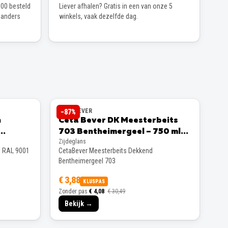
00 besteld
Liever afhalen? Gratis in een van onze 5
 anders
winkels, vaak dezelfde dag.
CETABEVER
−
87
%
n
Ceta Bever DK Meesterbeits
703 Bentheimergeel – 750 ml
Zijdeglans
Zijdeglans
s RAL 9001
CetaBever Meesterbeits Dekkend
Bentheimergeel 703
€ 3,88
KLUSPAS
Zonder pas
€ 4,08
€ 30,49
Bekijk →