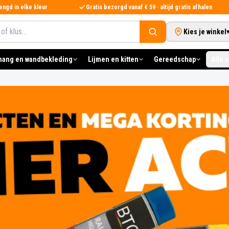
ngd in elke kleur
Gratis bezorgd vanaf € 59 · altijd gratis afhalen
Kies je winkel
hang en wandbekleding
Lijmen en kitten
Gereedschap
Alle 