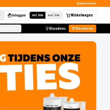
Klantenservice
Winkelwagen
Inloggen
▾
incl. btw
excl. btw
categorieën
Klusadvies
Kleurkiezer