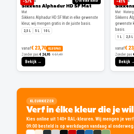
SIKKENS
In elke kleur
SIKKENS
−
57
%
−
41
%
Sikkens Alphadur HD SF Mat
Sikkens
Mat
Mat · Water
Sikkens Alphadur HD SF Mat in elke gewenste
Sikkens Alp
kleur, wij mengen gratis in de juiste basis.
gewenste kl
basis.
2,5 L
5 L
10 L
1 L
2,5 L
€ 23,70
€ 23
vanaf
vanaf
KLUSPAS
Zonder pas
€ 24,95
€ 57,49
Zonder pas
Bekijk →
Bekijk 
KLEURKIEZER
Verf in élke kleur die je wi
Kies online uit 140+ RAL-kleuren. Wij mengen je verf 
09:00 besteld is op werkdagen vandaag al onderweg