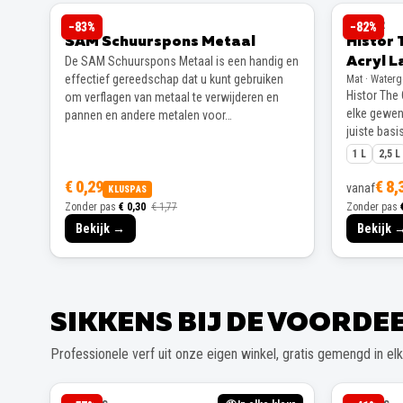
SAM
HISTOR
−
83
%
−
82
%
SAM Schuurspons Metaal
Histor 
De SAM Schuurspons Metaal is een handig en
Acryl L
effectief gereedschap dat u kunt gebruiken
Mat · Water
Histor The 
om verflagen van metaal te verwijderen en
elke gewens
pannen en andere metalen voor…
juiste basis
1 L
2,5 L
€ 0,29
€ 8,
vanaf
KLUSPAS
Zonder pas
€ 0,30
€ 1,77
Zonder pas
Bekijk →
Bekijk 
SIKKENS BIJ DE VOORD
Professionele verf uit onze eigen winkel, gratis gemengd in elke