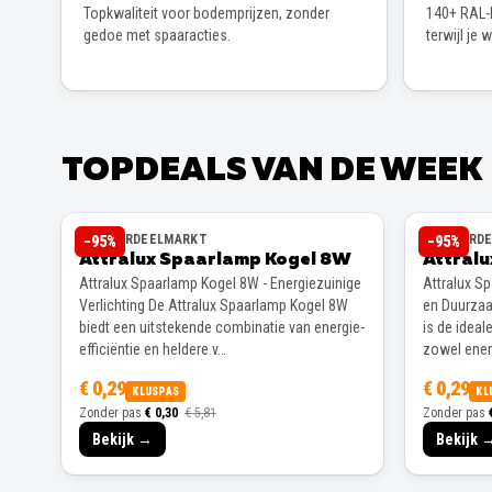
Topkwaliteit voor bodemprijzen, zonder
140+ RAL-k
gedoe met spaaracties.
terwijl je 
TOPDEALS VAN DE WEEK
DE VOORDEELMARKT
DE VOORD
−
95
%
−
95
%
Attralux Spaarlamp Kogel 8W
Attral
Attralux Spaarlamp Kogel 8W - Energiezuinige
Attralux S
Verlichting De Attralux Spaarlamp Kogel 8W
en Duurzaa
biedt een uitstekende combinatie van energie-
is de ideal
efficiëntie en heldere v…
zowel energ
€ 0,29
€ 0,29
KLUSPAS
KL
Zonder pas
€ 0,30
€ 5,81
Zonder pas
Bekijk →
Bekijk 