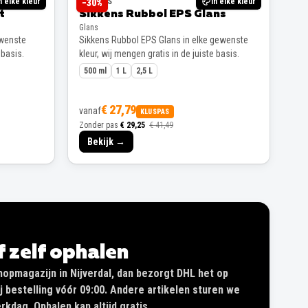
n elke kleur
SIKKENS
In elke kleur
−
30
%
t
Sikkens Rubbol EPS Glans
Glans
ewenste
Sikkens Rubbol EPS Glans in elke gewenste
 basis.
kleur, wij mengen gratis in de juiste basis.
500 ml
1 L
2,5 L
€ 27,79
vanaf
KLUSPAS
Zonder pas
€ 29,25
€ 41,49
Bekijk →
of zelf ophalen
shopmagazijn in Nijverdal, dan bezorgt DHL het op
 bestelling vóór 09:00. Andere artikelen sturen we
kdag. Ophalen kan altijd gratis.