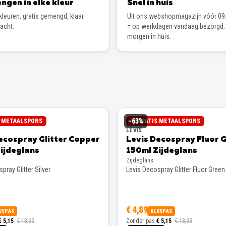
ngen in elke kleur
Snel in huis
leuren, gratis gemengd, klaar
Uit ons webshopmagazijn vóór 09:
wacht.
= op werkdagen vandaag bezorgd,
morgen in huis.
−
63
%
S METAALSPONS
GRATIS METAALSPONS
LEVIS
ecospray Glitter Copper
Levis Decospray Fluor 
ijdeglans
150ml Zijdeglans
Zijdeglans
pray Glitter Silver
Levis Decospray Glitter Fluor Green
€ 4,89
USPAS
KLUSPAS
€ 5,15
€ 13,99
Zonder pas
€ 5,15
€ 13,99