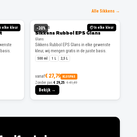
Alle Sikkens →
n elke kleur
SIKKENS
In elke kleur
−
30
%
t
Sikkens Rubbol EPS Glans
Glans
ewenste
Sikkens Rubbol EPS Glans in elke gewenste
 basis.
kleur, wij mengen gratis in de juiste basis.
500 ml
1 L
2,5 L
€ 27,79
vanaf
KLUSPAS
Zonder pas
€ 29,25
€ 41,49
Bekijk →