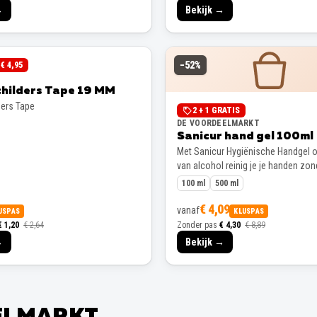
→
Bekijk →
−
52
%
€ 4,95
childers Tape 19 MM
ders Tape
2 + 1 GRATIS
DE VOORDEELMARKT
Sanicur hand gel 100ml
Met Sanicur Hygiënische Handgel o
van alcohol reinig je je handen zon
100 ml
500 ml
€ 4,09
vanaf
USPAS
KLUSPAS
€ 1,20
€ 2,64
Zonder pas
€ 4,30
€ 8,89
→
Bekijk →
EELMARKT