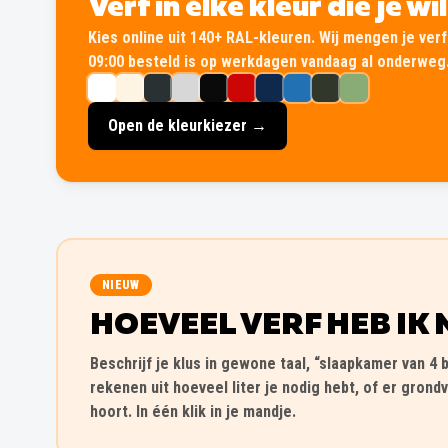
Verf in élke kleur die je wi
Kies online uit 140+ RAL-kleuren. Wij mengen je verf 
09:00 besteld is op werkdagen vandaag al onderweg
Open de kleurkiezer →
NIEUW
HOEVEEL VERF HEB IK 
Beschrijf je klus in gewone taal, “slaapkamer van 4 b
rekenen uit hoeveel liter je nodig hebt, of er grondv
hoort. In één klik in je mandje.