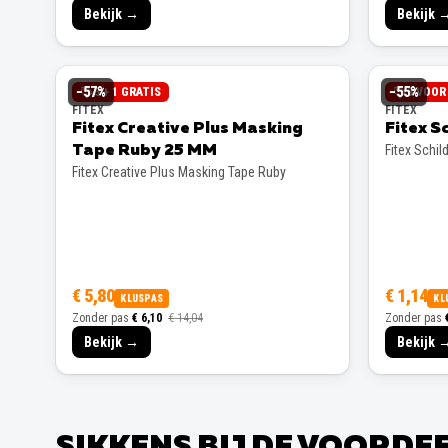
Bekijk →
Bekijk 
−
57
%
−
55
%
3 + 1 GRATIS
3 VOOR 
FITEX
FITEX
Fitex Creative Plus Masking
Fitex S
Fitex Schil
Tape Ruby 25 MM
Fitex Creative Plus Masking Tape Ruby
€ 5,80
€ 1,14
KLUSPAS
KL
Zonder pas
€ 6,10
€ 14,04
Zonder pas
Bekijk →
Bekijk 
SIKKENS BIJ DE VOORD