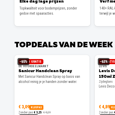
Elke dag lage prijzen
Verf me
Topkwaliteit voor bodemprijzen, zonder
140+ RAL-k
gedoe met spaaracties.
terwijl je 
TOPDEALS VAN DE WEEK
−
65
%
−
63
%
2 + 1 GRATIS
GRATI
DE VOORDEELMARKT
LEVIS
Sanicur Handclean Spray
Levis D
Met Sanicur Handclean Spray op basis van
150ml Z
alcohol reinig je je handen zonder water.
Zijdeglans
Levis Decos
€ 3,09
€ 4,89
KLUSPAS
KL
Zonder pas
€ 3,25
€ 9,29
Zonder pas