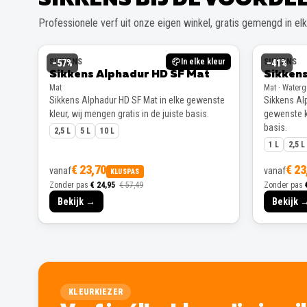
Professionele verf uit onze eigen winkel, gratis gemengd in elke
SIKKENS
In elke kleur
SIKKENS
−
57
%
−
41
%
Sikkens Alphadur HD SF Mat
Sikkens
Mat
Mat · Water
Sikkens Alphadur HD SF Mat in elke gewenste
Sikkens Alp
kleur, wij mengen gratis in de juiste basis.
gewenste kl
basis.
2,5 L
5 L
10 L
1 L
2,5 L
€ 23,70
€ 23
vanaf
vanaf
KLUSPAS
Zonder pas
€ 24,95
€ 57,49
Zonder pas
Bekijk →
Bekijk 
KLEURKIEZER