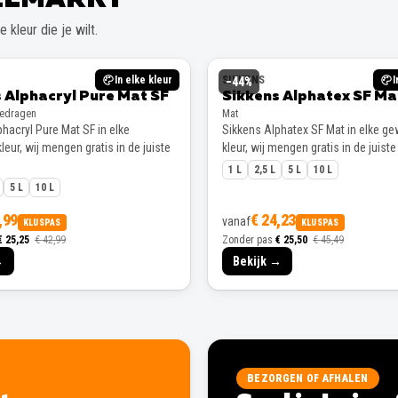
 kleur die je wilt.
In elke kleur
SIKKENS
I
−
44
%
 Alphacryl Pure Mat SF
Sikkens Alphatex SF Ma
gedragen
Mat
hacryl Pure Mat SF in elke
Sikkens Alphatex SF Mat in elke g
eur, wij mengen gratis in de juiste
kleur, wij mengen gratis in de juiste
1 L
2,5 L
5 L
10 L
5 L
10 L
,99
€ 24,23
vanaf
KLUSPAS
KLUSPAS
€ 25,25
€ 42,99
Zonder pas
€ 25,50
€ 45,49
→
Bekijk →
BEZORGEN OF AFHALEN