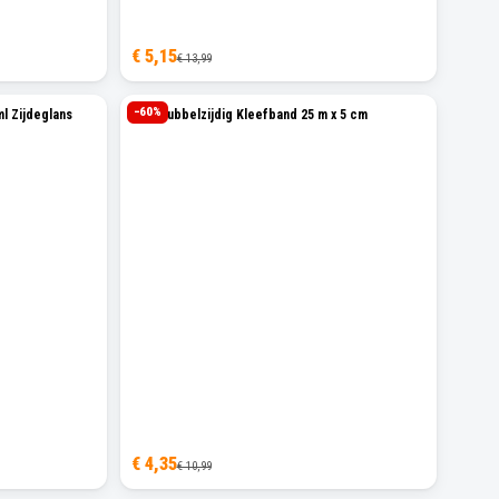
€ 5,15
€ 13,99
−
60
%
l Zijdeglans
Sam Dubbelzijdig Kleefband 25 m x 5 cm
€ 4,35
€ 10,99