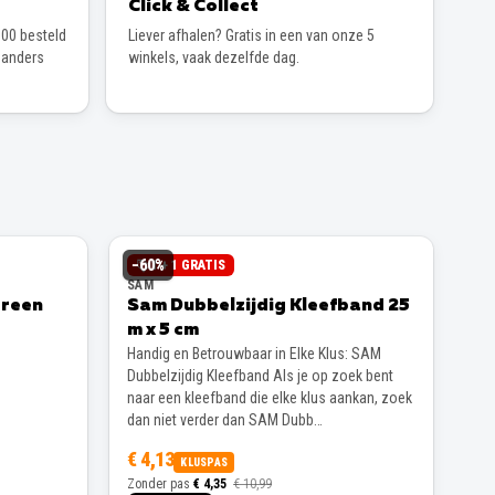
Click & Collect
00 besteld
Liever afhalen? Gratis in een van onze 5
 anders
winkels, vaak dezelfde dag.
−
60
%
1 + 1 GRATIS
SAM
Green
Sam Dubbelzijdig Kleefband 25
m x 5 cm
Handig en Betrouwbaar in Elke Klus: SAM
Dubbelzijdig Kleefband Als je op zoek bent
naar een kleefband die elke klus aankan, zoek
dan niet verder dan SAM Dubb…
€ 4,13
KLUSPAS
Zonder pas
€ 4,35
€ 10,99