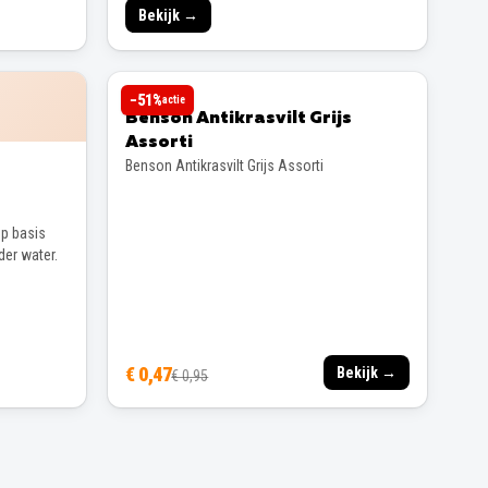
Bekijk →
BENSON
−
51
%
actie
Benson Antikrasvilt Grijs
Assorti
Benson Antikrasvilt Grijs Assorti
p basis
der water.
€ 0,47
Bekijk →
€ 0,95