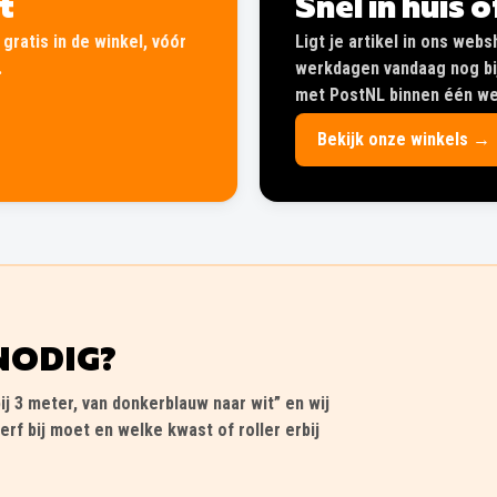
lt
Snel in huis 
gratis in de winkel, vóór
Ligt je artikel in ons web
.
werkdagen vandaag nog bij
met PostNL binnen één wer
Bekijk onze winkels →
NODIG?
ij 3 meter, van donkerblauw naar wit” en wij
erf bij moet en welke kwast of roller erbij