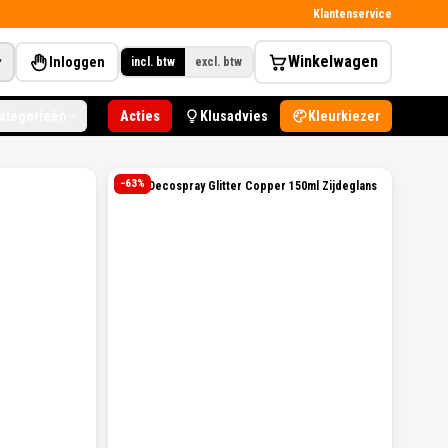
Klantenservice
Winkelwagen
Inloggen
▾
incl. btw
excl. btw
categorieën
Acties
Klusadvies
Kleurkiezer
−
63
%
Levis Decospray Glitter Copper 150ml Zijdeglans