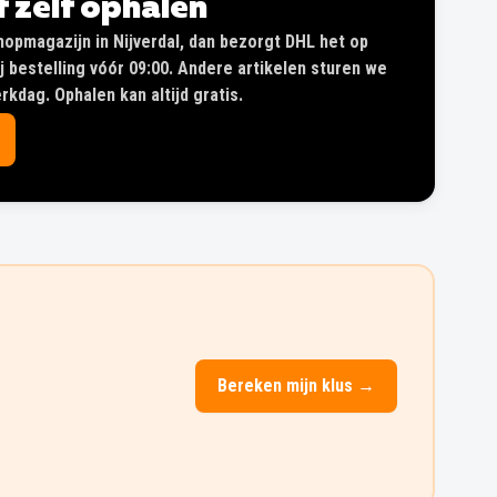
of zelf ophalen
shopmagazijn in Nijverdal, dan bezorgt DHL het op
 bestelling vóór 09:00. Andere artikelen sturen we
kdag. Ophalen kan altijd gratis.
Bereken mijn klus →